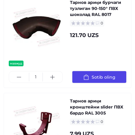
Тарнов ариқи бурчаги
тузлиган 90-150° ПВХ
шоколад RAL 8017
0
121.70 UZS
мавжуд
Sotib oling
Тарнов ариқи
кронштейни slider ПВХ
бардо RAL 3005
0
7.99 UZS