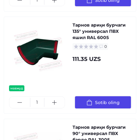
Sotib oling
Тарнов ариқи бурчаги
135° универсал ПВХ
яшил RAL 6005
0
111.35 UZS
мавжуд
Sotib oling
Тарнов ариқи бурчаги
90° универсал ПВХ
бардо RAL 3005