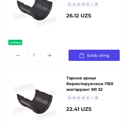
0
26.12 UZS
мавжуд
Sotib oling
Тарнов ариқи
бириктирувчиси ПВХ
жигарранг RR 32
0
22.41 UZS