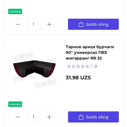
мавжуд
Sotib oling
Тарнов ариқи бурчаги
90° универсал ПВХ
жигарранг RR 32
0
31.98 UZS
мавжуд
Sotib oling