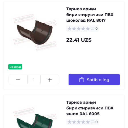
Тарнов ариқи
бириктирувчиси ПВХ
шоколад RAL 8017
0
22.41 UZS
мавжуд
Sotib oling
Тарнов ариқи
бириктирувчиси ПВХ
яшил RAL 6005
0