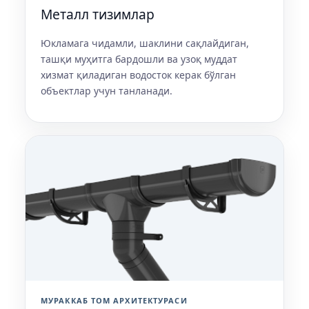
Металл тизимлар
Юкламага чидамли, шаклини сақлайдиган,
ташқи муҳитга бардошли ва узоқ муддат
хизмат қиладиган водосток керак бўлган
объектлар учун танланади.
МУРАККАБ ТОМ АРХИТЕКТУРАСИ