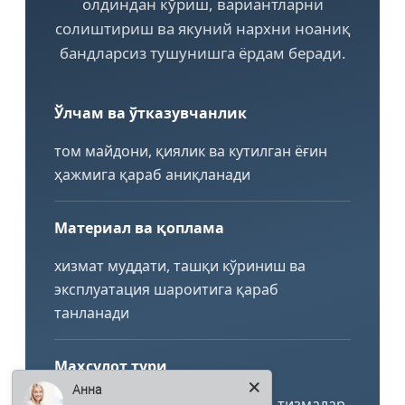
олдиндан кўриш, вариантларни
солиштириш ва якуний нархни ноаниқ
бандларсиз тушунишга ёрдам беради.
Ўлчам ва ўтказувчанлик
том майдони, қиялик ва кутилган ёғин
ҳажмига қараб аниқланади
Материал ва қоплама
хизмат муддати, ташқи кўриниш ва
эксплуатация шароитига қараб
танланади
Маҳсулот тури
Анна
новлар, қувурлар, воронкалар, тизмалар,