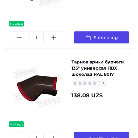
мавжуд
Sotib oling
Тарнов ариқи бурчаги
135° универсал ПВХ
шоколад RAL 8017
0
138.08 UZS
мавжуд