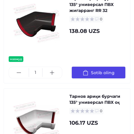
135° универсал ПВХ
жигарранг RR 32
0
138.08 UZS
мавжуд
Sotib oling
Тарнов ариқи бурчаги
135° универсал ПВХ оқ
0
106.17 UZS