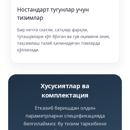
Ностандарт тугунлар учун
тизимлар
Бир нечта скатли, сатҳлар фарқли,
туташувлари кўп бўлган ва сув оқимини аниқ
тақсимлаш талаб қилинадиган томларда
қўлланади.
Хусусиятлар ва
комплектация
Етказиб беришдан олдин
параметрларни спецификацияда
белгилаймиз: бу тизим таркибини