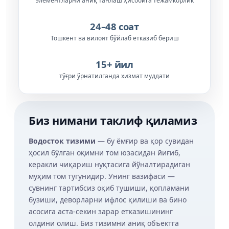
элементларни аниқ танлаш ҳисобига тежамкорлик
24–48 соат
Тошкент ва вилоят бўйлаб етказиб бериш
15+ йил
тўғри ўрнатилганда хизмат муддати
Биз нимани таклиф қиламиз
Водосток тизими
— бу ёмғир ва қор сувидан
ҳосил бўлган оқимни том юзасидан йиғиб,
керакли чиқариш нуқтасига йўналтирадиган
муҳим том тугунидир. Унинг вазифаси —
сувнинг тартибсиз оқиб тушиши, қопламани
бузиши, деворларни ифлос қилиши ва бино
асосига аста-секин зарар етказишининг
олдини олиш. Биз тизимни аниқ объектга