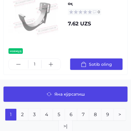
оқ
0
7.62 UZS
мавжуд
Sotib oling
Яна кўрсатиш
1
2
3
4
5
6
7
8
9
>
>|