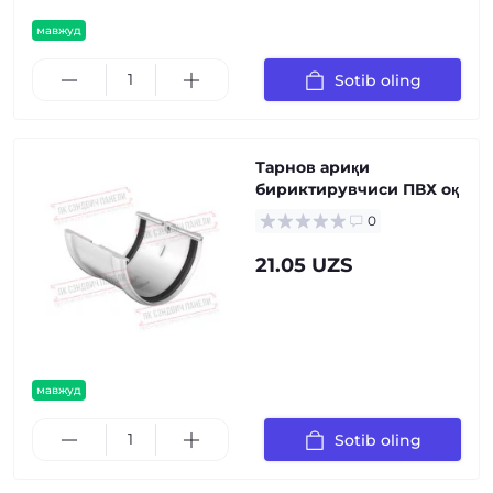
мавжуд
Sotib oling
Тарнов ариқи
бириктирувчиси ПВХ оқ
0
21.05 UZS
мавжуд
Sotib oling