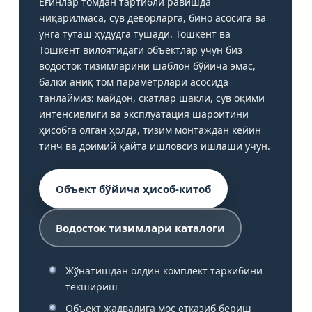
Ёғинлар томдан тартибли равишда
чиқарилмаса, сув деворларга, бино асосига ва
унга туташ ҳудудга тушади. Тошкент ва
Тошкент вилоятидаги объектлар учун биз
водосток тизимларини шаблон бўйича эмас,
балки аниқ том параметрлари асосида
танлаймиз: майдон, скатлар шакли, сув оқими
интенсивлиги ва эксплуатация шароитини
ҳисобга олган ҳолда, тизим монтаждан кейин
тинч ва доимий қайта ишловсиз ишлаши учун.
Объект бўйича ҳисоб-китоб
Водосток тизимлари каталоги
Жўнатишдан олдин комплект таркибини
текшириш
Объект жадвалига мос етказиб бериш