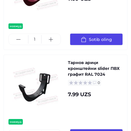
мавжуд
Sotib oling
Тарнов ариқи
кронштейни slider ПВХ
графит RAL 7024
0
7.99 UZS
мавжуд