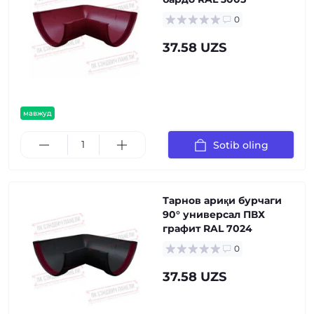
0
37.58 UZS
мавжуд
Sotib oling
Тарнов ариқи бурчаги
90° универсал ПВХ
графит RAL 7024
0
37.58 UZS