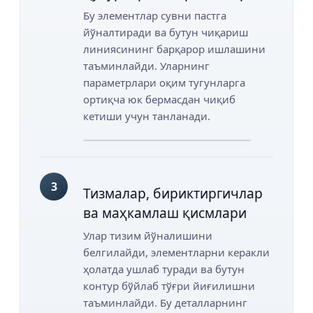
Бу элементлар сувни пастга
йўналтиради ва бутун чиқариш
линиясининг барқарор ишлашини
таъминлайди. Уларнинг
параметрлари оқим тугунларга
ортиқча юк бермасдан чиқиб
кетиши учун танланади.
3
Тизмалар, бириктиргичлар
ва маҳкамлаш қисмлари
Улар тизим йўналишини
белгилайди, элементларни керакли
ҳолатда ушлаб туради ва бутун
контур бўйлаб тўғри йиғилишни
таъминлайди. Бу деталларнинг