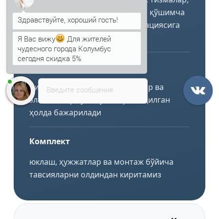
тутқичлар, бириктиргичлар ва қўшимча
элементлар — бино конфигурациясига
мос
Я Вас вижу
Для жителей
чудесного города Колумбус
сегодня скидка 5%
Уланиш
йиғиш схема бўйича, қияликлар ва
Введите сообщение
элементлар туташувига риоя қилган
ҳолда бажарилади
Комплект
юклаш, ҳужжатлар ва монтаж бўйича
тавсияларни олдиндан киритамиз