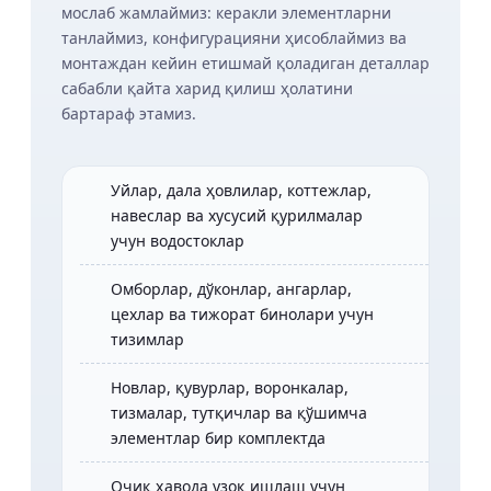
мослаб жамлаймиз: керакли элементларни
танлаймиз, конфигурацияни ҳисоблаймиз ва
монтаждан кейин етишмай қоладиган деталлар
сабабли қайта харид қилиш ҳолатини
бартараф этамиз.
Уйлар, дала ҳовлилар, коттежлар,
навеслар ва хусусий қурилмалар
учун водостоклар
Омборлар, дўконлар, ангарлар,
цехлар ва тижорат бинолари учун
тизимлар
Новлар, қувурлар, воронкалар,
тизмалар, тутқичлар ва қўшимча
элементлар бир комплектда
Очиқ ҳавода узоқ ишлаш учун