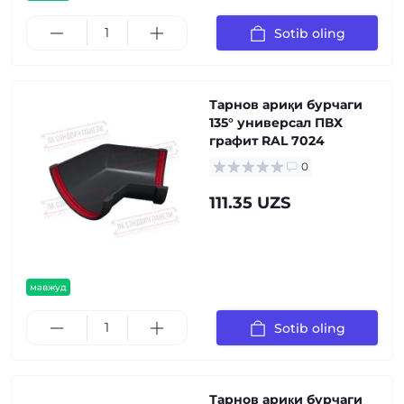
Sotib oling
Тарнов ариқи бурчаги
135° универсал ПВХ
графит RAL 7024
0
111.35 UZS
мавжуд
Sotib oling
Тарнов ариқи бурчаги