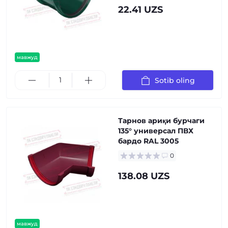
22.41 UZS
мавжуд
Sotib oling
Тарнов ариқи бурчаги
135° универсал ПВХ
бардо RAL 3005
0
138.08 UZS
мавжуд