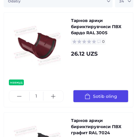
Тарнов ариқи
бириктирувчиси ПВХ
бардо RAL 3005
0
26.12 UZS
мавжуд
Sotib oling
Тарнов ариқи
бириктирувчиси ПВХ
графит RAL 7024