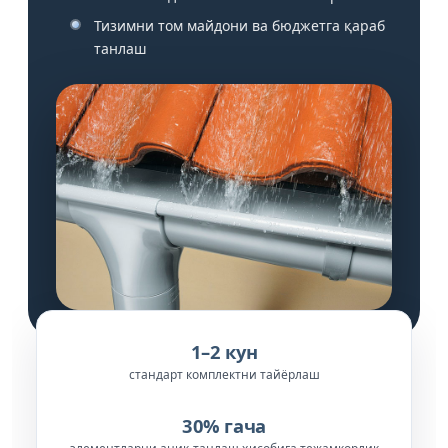
Тизимни том майдони ва бюджетга қараб
танлаш
1–2 кун
стандарт комплектни тайёрлаш
30% гача