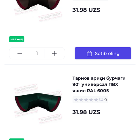
31.98 UZS
мавжуд
Sotib oling
Тарнов ариқи бурчаги
90° универсал ПВХ
яшил RAL 6005
0
31.98 UZS