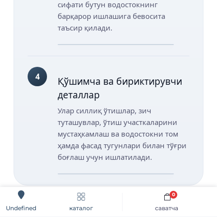
сифати бутун водостокнинг
барқарор ишлашига бевосита
таъсир қилади.
4
Қўшимча ва бириктирувчи
деталлар
Улар силлиқ ўтишлар, зич
туташувлар, ўтиш участкаларини
мустаҳкамлаш ва водостокни том
ҳамда фасад тугунлари билан тўғри
боғлаш учун ишлатилади.
0
Водосток тизими қаерда
каталог
саватча
Undefined