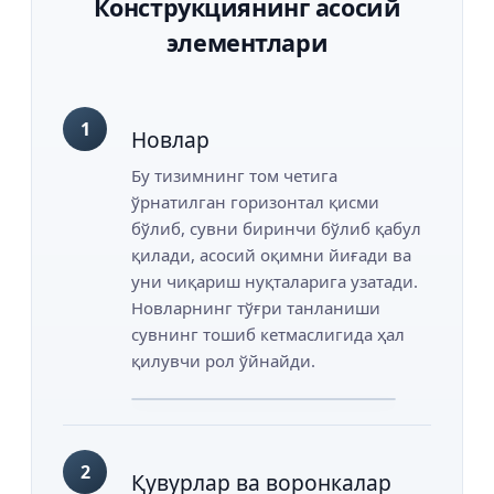
Конструкциянинг асосий
элементлари
1
Новлар
Бу тизимнинг том четига
ўрнатилган горизонтал қисми
бўлиб, сувни биринчи бўлиб қабул
қилади, асосий оқимни йиғади ва
уни чиқариш нуқталарига узатади.
Новларнинг тўғри танланиши
сувнинг тошиб кетмаслигида ҳал
қилувчи рол ўйнайди.
2
Қувурлар ва воронкалар