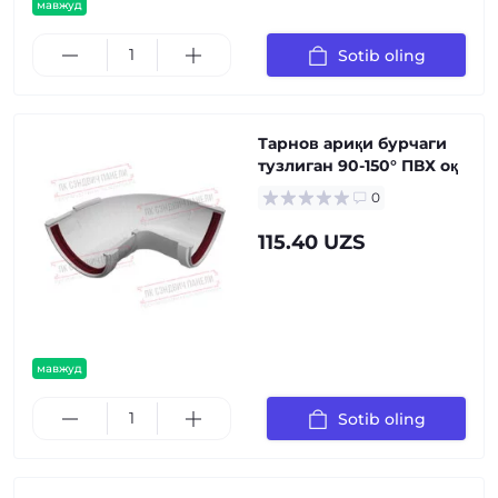
мавжуд
Sotib oling
Тарнов ариқи бурчаги
тузлиган 90-150° ПВХ оқ
0
115.40 UZS
мавжуд
Sotib oling