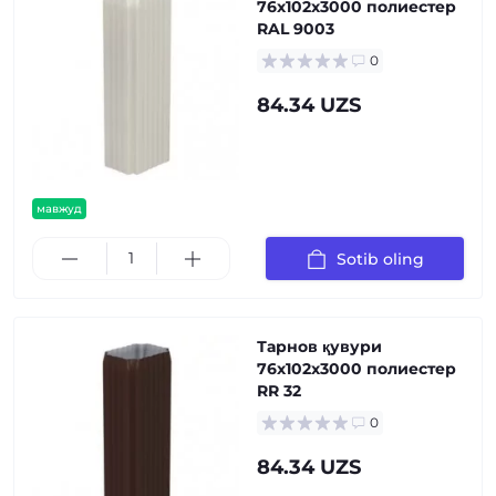
76х102х3000 полиестер
RAL 9003
0
84.34 UZS
мавжуд
Sotib oling
Тарнов қувури
76х102х3000 полиестер
RR 32
0
84.34 UZS