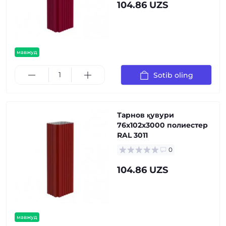
104.86 UZS
мавжуд
Sotib oling
Тарнов қувури
76х102х3000 полиестер
RAL 3011
0
104.86 UZS
мавжуд