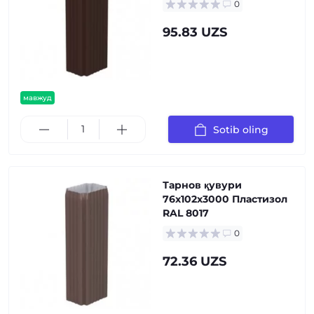
0
95.83 UZS
мавжуд
Sotib oling
Тарнов қувури
76х102х3000 Пластизол
RAL 8017
0
72.36 UZS