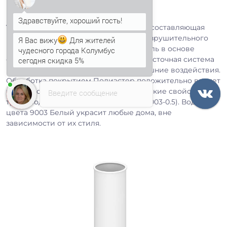
Труба водосточная D150х3000
— это составляющая
Я Вас вижу
Для жителей
водостока, оберегающего стены от разрушительного
чудесного города Колумбус
воздействия влаги. Оцинкованная сталь в основе
сегодня скидка 5%
обеспечивает жёсткость; круглая водосточная система
Анна
печатает...
не ржавеет и отлично переносит внешние воздействия.
Обработка покрытием Полиэстер положительно влияет
на срок службы и укрепляет эстетические свойства
Введите сообщение
труба водосточная D150х3000 (ПЭ-01-9003-0.5). Водосток
цвета 9003 Белый украсит любые дома, вне
зависимости от их стиля.