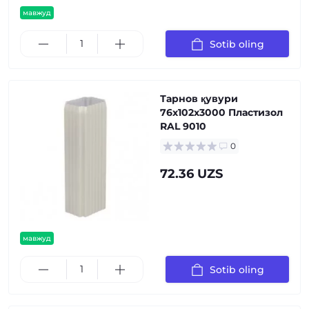
мавжуд
Sotib oling
Тарнов қувури
76х102х3000 Пластизол
RAL 9010
0
72.36 UZS
мавжуд
Sotib oling