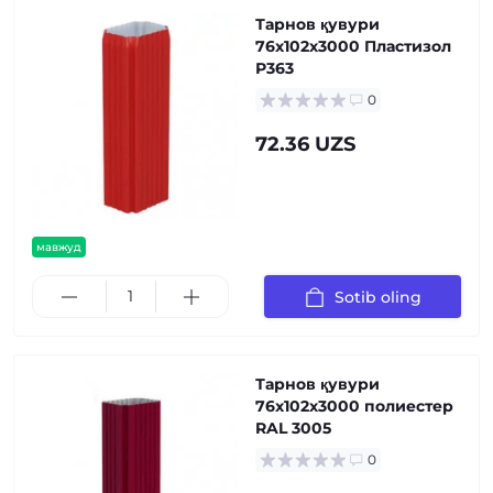
Тарнов қувури
76х102х3000 Пластизол
Р363
0
72.36 UZS
мавжуд
Sotib oling
Тарнов қувури
76х102х3000 полиестер
RAL 3005
0