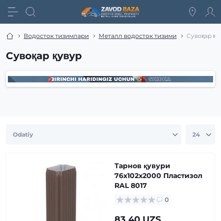
Водосток тизимлари
Металл водосток тизими
Сувоқар қу
Сувоқар қувур
Тарнов қувури
76х102х2000 Пластизол
RAL 8017
0
83.40 UZS