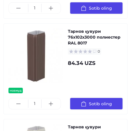
Sotib oling
Тарнов қувури
76х102х3000 полиестер
RAL 8017
0
84.34 UZS
мавжуд
Sotib oling
Тарнов қувури