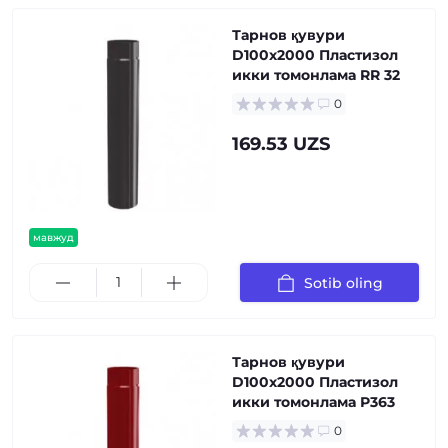
Тарнов қувури
D100х2000 Пластизол
икки томонлама RR 32
0
169.53 UZS
мавжуд
Sotib oling
Тарнов қувури
D100х2000 Пластизол
икки томонлама Р363
0