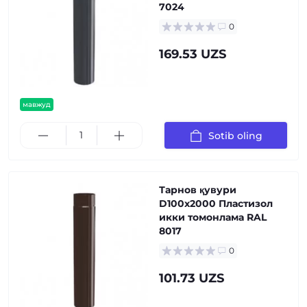
7024
0
169.53 UZS
мавжуд
Sotib oling
Тарнов қувури
D100х2000 Пластизол
икки томонлама RAL
8017
0
101.73 UZS