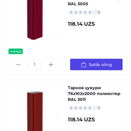
RAL 3005
0
118.14 UZS
мавжуд
Sotib oling
Тарнов қувури
76х102х2000 полиестер
RAL 3011
0
118.14 UZS