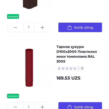
мавжуд
Sotib oling
Тарнов қувури
D100х2000 Пластизол
икки томонлама RAL
3005
0
169.53 UZS
мавжуд
Sotib oling