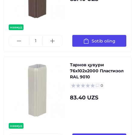
мавжуд
Sotib oling
Тарнов қувури
76х102х2000 Пластизол
RAL 9010
0
83.40 UZS
мавжуд