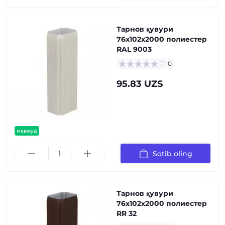
Тарнов қувури
76х102х2000 полиестер
RAL 9003
0
95.83 UZS
мавжуд
Sotib oling
Тарнов қувури
76х102х2000 полиестер
RR 32