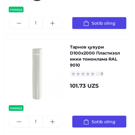
мавжуд
Sotib oling
Тарнов қувури
D100х2000 Пластизол
икки томонлама RAL
9010
0
101.73 UZS
мавжуд
Sotib oling