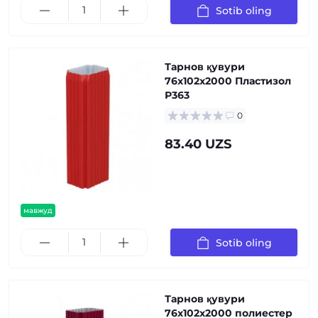
Sotib oling
Тарнов қувури
76х102х2000 Пластизол
Р363
0
83.40 UZS
мавжуд
Sotib oling
Тарнов қувури
76х102х2000 полиестер