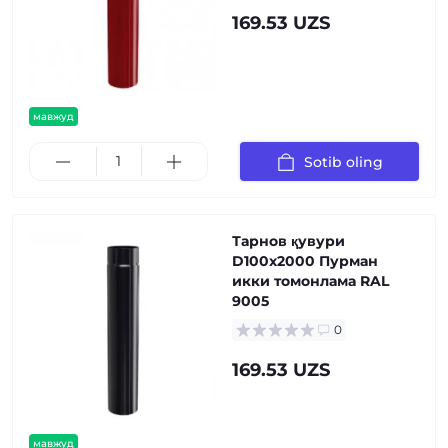
169.53 UZS
мавжуд
Sotib oling
Тарнов қувури
D100х2000 Пурман
икки томонлама RAL
9005
0
169.53 UZS
мавжуд