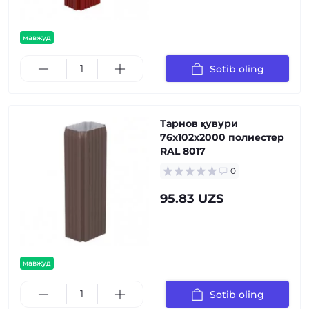
мавжуд
Sotib oling
Тарнов қувури
76х102х2000 полиестер
RAL 8017
0
95.83 UZS
мавжуд
Sotib oling