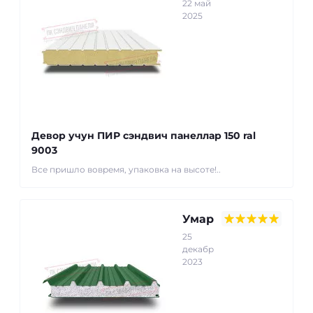
22 май
2025
Девор учун ПИР сэндвич панеллар 150 ral
9003
Все пришло вовремя, упаковка на высоте!..
Умар
25
декабр
2023