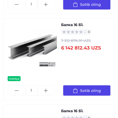
Sotib oling
Балка 16 Б1.
0
7 312 876.91 UZS
6 142 812.43 UZS
мавжуд
Sotib oling
Балка 16 Б1.
0