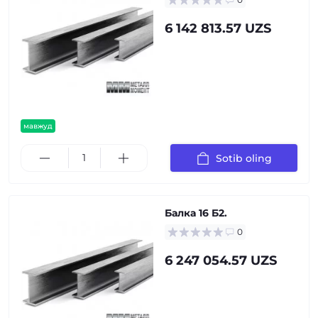
6 142 813.57 UZS
мавжуд
Sotib oling
Балка 16 Б2.
0
6 247 054.57 UZS