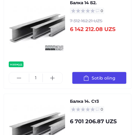
Балка 14 Б2.
0
7 312 162.21 UZS
6 142 212.08 UZS
мавжуд
Sotib oling
Балка 14. Ст3
0
6 701 206.87 UZS