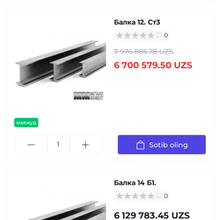
Балка 12. Ст3
0
7 976 885.78 UZS
6 700 579.50 UZS
мавжуд
Sotib oling
Балка 14 Б1.
0
6 129 783.45 UZS