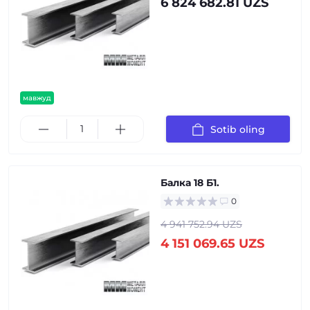
6 824 682.81 UZS
мавжуд
Sotib oling
Балка 18 Б1.
0
4 941 752.94 UZS
4 151 069.65 UZS