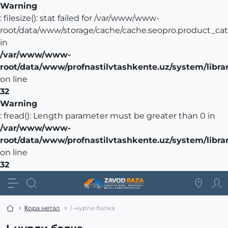
Warning
: filesize(): stat failed for /var/www/www-
root/data/www/storage/cache/cache.seopro.product_cat
in
/var/www/www-
root/data/www/profnastilvtashkente.uz/system/librar
on line
32
Warning
: fread(): Length parameter must be greater than 0 in
/var/www/www-
root/data/www/profnastilvtashkente.uz/system/librar
on line
32
Қора метал
I-нурли балка