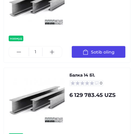
мавжуд
Sotib oling
Балка 14 Б1.
0
6 129 783.45 UZS