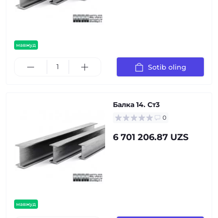
мавжуд
Sotib oling
Балка 14. Ст3
0
6 701 206.87 UZS
мавжуд