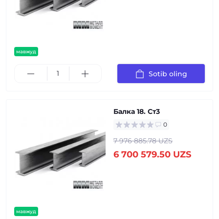
мавжуд
Sotib oling
Балка 18. Ст3
0
7 976 885.78 UZS
6 700 579.50 UZS
мавжуд