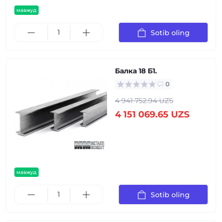
мавжуд
Sotib oling
Балка 18 Б1.
0
4 941 752.94 UZS
4 151 069.65 UZS
мавжуд
Sotib oling