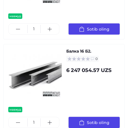
мавжуд
Sotib oling
Балка 16 Б2.
0
6 247 054.57 UZS
мавжуд
Sotib oling