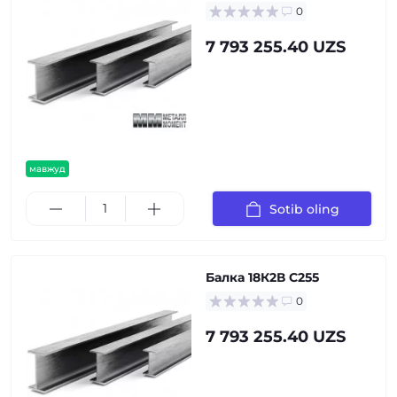
0
7 793 255.40 UZS
мавжуд
Sotib oling
Балка 18К2В С255
0
7 793 255.40 UZS