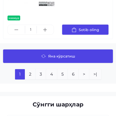
мавжуд
Sotib oling
Яна кўрсатиш
1
2
3
4
5
6
>
>|
Сўнгги шарҳлар