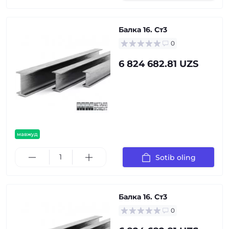
Балка 16. Ст3
0
6 824 682.81 UZS
мавжуд
Sotib oling
Балка 16. Ст3
0