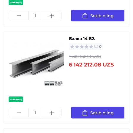
мавжуд
Sotib oling
Балка 14 Б2.
0
7 312 162.21 UZS
6 142 212.08 UZS
мавжуд
Sotib oling