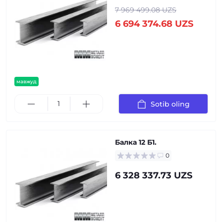
7 969 499.08 UZS
6 694 374.68 UZS
мавжуд
Sotib oling
Балка 12 Б1.
0
6 328 337.73 UZS