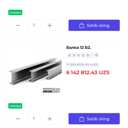
мавжуд
Sotib oling
Балка 12 Б2.
0
7 312 876.91 UZS
6 142 812.43 UZS
мавжуд
Sotib oling