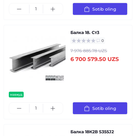
Sotib oling
Балка 18. Ст3
0
7 976 885.78 UZS
6 700 579.50 UZS
мавжуд
Sotib oling
Балка 18К2В S355J2