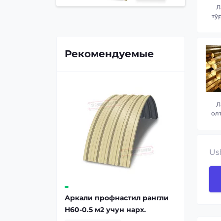
Л
тў
Рекомендуемые
Л
ол
Us
Аркали профнастил рангли
Н60-0.5 м2 учун нарх.