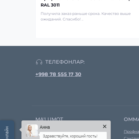
RAL 3011
Получила заказ раньше срока. Качество выше
ожиданий. Спасибо! ..
ТЕЛЕФОНЛАР:
+998 78 555 17 30
MA'LUMOT
ОММ
Анна
Компания ҳақида
Профна
Етказиб бермоқ
Сэндви