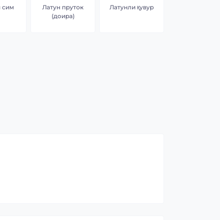
 сим
Латун пруток
Латунли қувур
(доира)