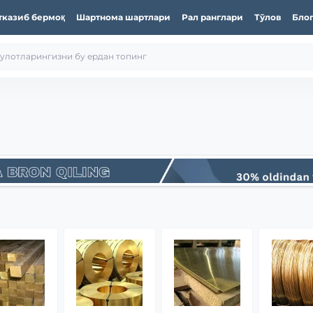
тказиб бермоқ
Шартнома шартлари
Рал ранглари
Тўлов
Бло