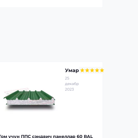
Умар
25
декабр
2023
Том учун ППС сэндвич панеллар 60 RAL