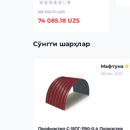
0
88 196.71 UZS
74 085.18 UZS
Сўнгги шарҳлар
Мафтуна
28 июн 2025
Профнастил С-15ПГ-1190-0.4 Полиэстер