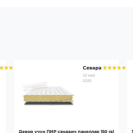
Севара
22 май
2025
Девор учун ПИР сэндвич панеллар 150 ral