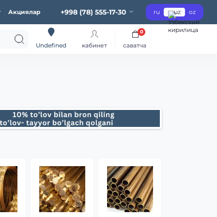
+998 (78) 555-17-30
г
Акциялар
ru
uz
oz
0
кабинет
саватча
Undefined