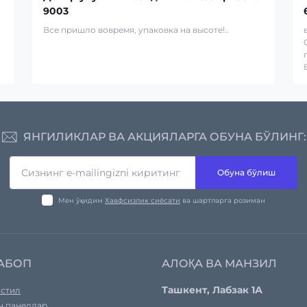
9003
Все пришло вовремя, упаковка на высоте!..
ЯНГИЛИКЛАР ВА АКЦИЯЛАРГА ОБУНА БЎЛИНГ:
Обуна бўлиш
Мен ўқидим
Хавфсизлик сиёсати
ва шартларга розиман
АБОП
АЛОҚА ВА МАНЗИЛ
Ташкент, Лабзак 1А
стил
ч панеллар