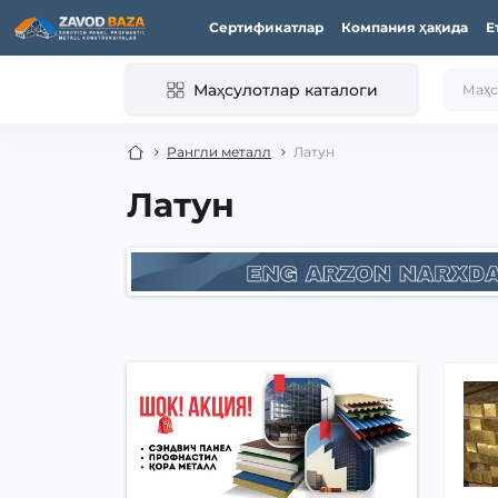
Сертификатлар
Компания ҳақида
Е
Маҳсулотлар каталоги
Рангли металл
Латун
Латун