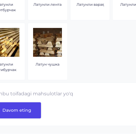
атунли
Латунли лента
Латунли варақ
Латунли
ртбурчак
атунли
Латун чушка
тибурчак
hbu toifadagi mahsulotlar yo'q
Davom eting