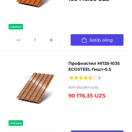
мавжуд
Sotib oling
Профнастил МП35-1035
ECOSTEEL-Гишт-0.5
2
107 352.87 UZS
90 176.35 UZS
мавжуд