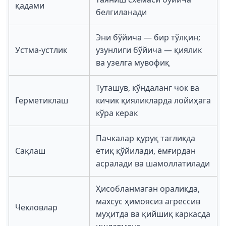
қадами
белгиланади
Эни бўйича — бир тўлқин;
Устма-устлик
узунлиги бўйича — қиялик
ва узелга мувофиқ
Туташув, кўндаланг чок ва
Герметиклаш
кичик қияликларда лойиҳага
кўра керак
Пачкалар қуруқ тагликда
Сақлаш
ётиқ қўйилади, ёмғирдан
асралади ва шамоллатилади
Ҳисобланмаган оралиқда,
махсус ҳимоясиз агрессив
Чекловлар
муҳитда ва қийшиқ каркасда