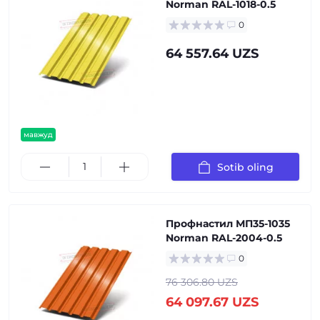
Norman RAL-1018-0.5
0
64 557.64 UZS
мавжуд
Sotib oling
Профнастил МП35-1035
Norman RAL-2004-0.5
0
76 306.80 UZS
64 097.67 UZS