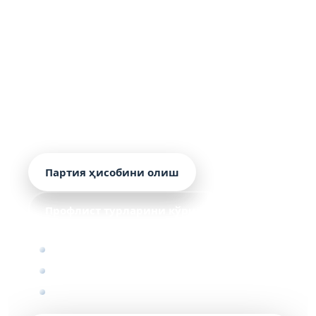
Тошкентда МП35
профнастили
МП35 профнастили қия том, фасад ва
мустаҳкам тўсиқлар учун. Нархи — 47 435.87
UZS/м² дан, тайёрлаш — 1–3 кун, Тошкент ва
вилоятларга етказиш — 4–5 кун, кафолат — 20
йил.
Партия ҳисобини олиш
Профлист турларини кўриш
Энг кам партия — 50 м²
Фойдали эни — 1035 мм
Узунлиги — 0,5 дан 12 м гача