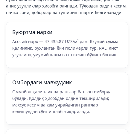
аниқ узунликлар ҳисобга олинади. Тўловдан олдин кесим,
пачка сони, доборлар ва тушириш шарти белгиланади.
Буюртма нархи
Асосий нарх — 47 435.87 UZS/м² дан. Якуний сумма
қалинлик, рухланган ёки полимерли тур, RAL, лист
узунлиги, умумий ҳажм ва етказиш йўлига боғлиқ.
Омбордаги мавжудлик
Оммабоп қалинлик ва ранглар баъзан омборда
бўлади. Қолдиқ ҳисобдан олдин текширилади;
махсус кесим ва кам учрайдиган ранглар
келишувдан сўнг ишлаб чиқарилади.