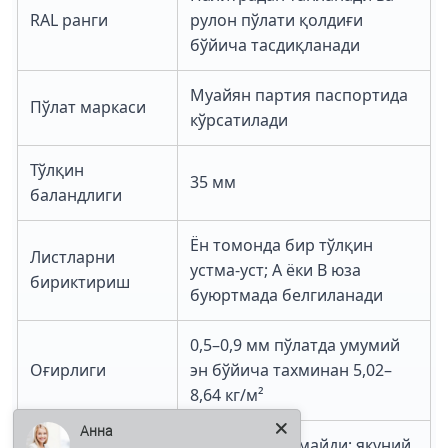
RAL ранги
рулон пўлати қолдиғи
бўйича тасдиқланади
Муайян партия паспортида
Пўлат маркаси
кўрсатилади
Тўлқин
35 мм
баландлиги
Ён томонда бир тўлқин
Листларни
устма-уст; A ёки B юза
бириктириш
буюртмада белгиланади
0,5–0,9 мм пўлатда умумий
Оғирлиги
эн бўйича тахминан 5,02–
8,64 кг/м²
Анна
Пўлат асос ёнмайди; якуний