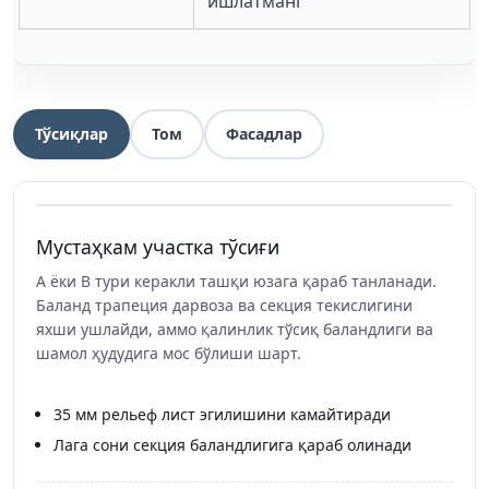
ишлатманг
Тўсиқлар
Том
Фасадлар
Мустаҳкам участка тўсиғи
A ёки B тури керакли ташқи юзага қараб танланади.
Баланд трапеция дарвоза ва секция текислигини
яхши ушлайди, аммо қалинлик тўсиқ баландлиги ва
шамол ҳудудига мос бўлиши шарт.
35 мм рельеф лист эгилишини камайтиради
Лага сони секция баландлигига қараб олинади