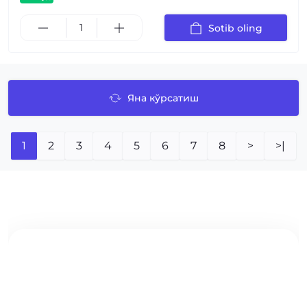
Sotib oling
Яна кўрсатиш
1
2
3
4
5
6
7
8
>
>|
МП-35 ПРОФИЛИ ИШЛАБ ЧИҚАРУВЧИДАН
ТОШКЕНТ ВА ЎЗБЕКИСТОН БЎЙЛАБ ЕТКАЗИБ БЕРИШ