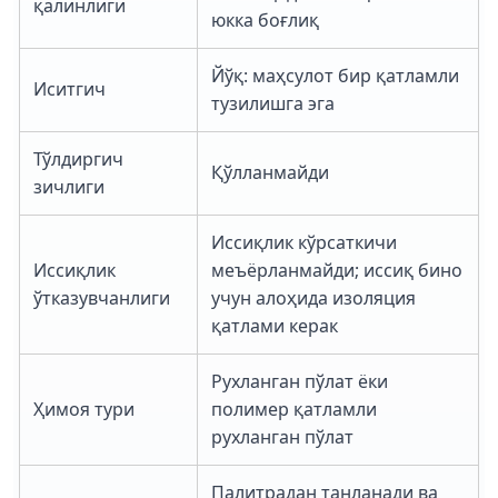
қалинлиги
юкка боғлиқ
Йўқ: маҳсулот бир қатламли
Иситгич
тузилишга эга
Тўлдиргич
Қўлланмайди
зичлиги
Иссиқлик кўрсаткичи
Иссиқлик
меъёрланмайди; иссиқ бино
ўтказувчанлиги
учун алоҳида изоляция
қатлами керак
Рухланган пўлат ёки
Ҳимоя тури
полимер қатламли
рухланган пўлат
Палитрадан танланади ва