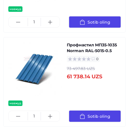
мавжуд
Sotib oling
Профнастил МП35-1035
Norman RAL-5015-0.5
0
73 497.83 UZS
61 738.14 UZS
мавжуд
Sotib oling