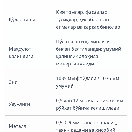
Қия томлар, фасадлар,
Қўлланиши
тўсиқлар, ҳисобланган
ёпмалар ва каркас бинолар
Пўлат асоси қалинлиги
Маҳсулот
билан белгиланади; умумий
қалинлиги
қалинлик алоҳида
меъёрланмайди
1035 мм фойдали / 1076 мм
Эни
умумий
0,5 дан 12 м гача, аниқ кесим
Узунлиги
рўйхат бўйича келишилади
0,5–0,9 мм; танлов оралиқ,
Металл
таянч қадами ва ҳисобий