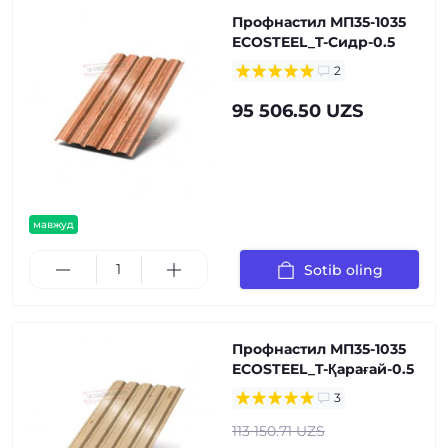
Профнастил МП35-1035
ECOSTEEL_T-Сидр-0.5
2
95 506.50 UZS
мавжуд
Sotib oling
Профнастил МП35-1035
ECOSTEEL_T-Қарағай-0.5
3
113 150.71 UZS