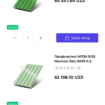
64 557.64 UZS
мавжуд
Sotib oling
Профнастил МП35-1035
Norman RAL-6019-0.5
0
62 198.10 UZS
мавжуд