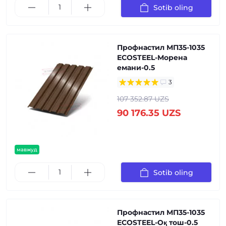
Sotib oling
Профнастил МП35-1035
ECOSTEEL-Морена
емани-0.5
3
107 352.87 UZS
90 176.35 UZS
мавжуд
Sotib oling
Профнастил МП35-1035
ECOSTEEL-Оқ тош-0.5