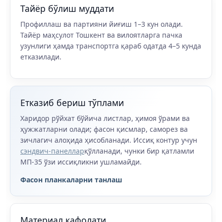
Тайёр бўлиш муддати
Профиллаш ва партияни йиғиш 1–3 кун олади.
Тайёр маҳсулот Тошкент ва вилоятларга пачка
узунлиги ҳамда транспортга қараб одатда 4–5 кунда
етказилади.
Етказиб бериш тўплами
Харидор рўйхат бўйича листлар, ҳимоя ўрами ва
ҳужжатларни олади; фасон қисмлар, саморез ва
зичлагич алоҳида ҳисобланади. Иссиқ контур учун
сэндвич-панеллар
қўлланади, чунки бир қатламли
МП-35 ўзи иссиқликни ушламайди.
Фасон планкаларни танлаш
Материал кафолати