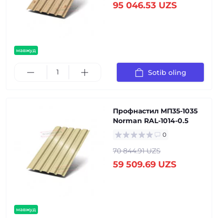
95 046.53 UZS
мавжуд
Sotib oling
Профнастил МП35-1035
Norman RAL-1014-0.5
0
70 844.91 UZS
59 509.69 UZS
мавжуд