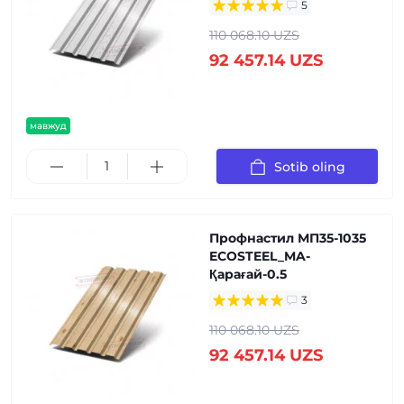
5
110 068.10 UZS
92 457.14 UZS
мавжуд
Sotib oling
Профнастил МП35-1035
ECOSTEEL_MA-
Қарағай-0.5
3
110 068.10 UZS
92 457.14 UZS