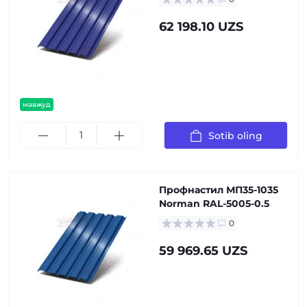
62 198.10 UZS
мавжуд
Sotib oling
Профнастил МП35-1035
Norman RAL-5005-0.5
0
59 969.65 UZS