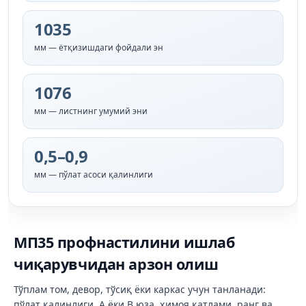
1035
мм — ётқизишдаги фойдали эн
1076
мм — листнинг умумий эни
0,5–0,9
мм — пўлат асоси қалинлиги
МП35 профнастилини ишлаб
чиқарувчидан арзон олиш
Тўплам том, девор, тўсиқ ёки каркас учун танланади:
пўлат қалинлиги, A ёки B юза, ҳимоя қатлами, ранг ва