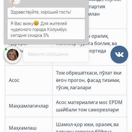
кўрсаткичлар партия
Ёнғин хусусияти
ҳужжатлари билан
Я Вас вижу
Для жителей
тасдиқланади
чудесного города Колумбус
сегодня скидка 5%
Рухсат этилган оралиқ
Анна
печатает...
Ҳарорат
полимер турига боғлиқ ва
шароити
маҳсулот паспортида
Введите сообщение
берилади
Том обрешёткаси, пўлат ёки
Асос
ёғоч прогон, фасад тизими,
тўсиқ лагалари
Асос материалига мос EPDM
Маҳкамлагичлар
шайбали том саморезлари
Шамол-қор юки, оралиқ ва
Маҳкамлаш
таяниш схемаси бўйича