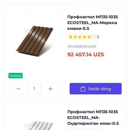
Профнастил МП35-1035
ECOSTEEL_MA-Морена
емани-0.5
3
110 068.10 UZS
92 457.14 UZS
мавжуд
Sotib oling
Профнастил МП35-1035
ECOSTEEL_MA-
Оқартирилган еман-0.5