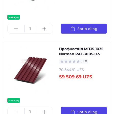
мавжуд
Sotib oling
Профнастил МП35-1035
Norman RAL-3005-0.5
0
70 844.91 UZS
59 509.69 UZS
мавжуд
Sotib oling