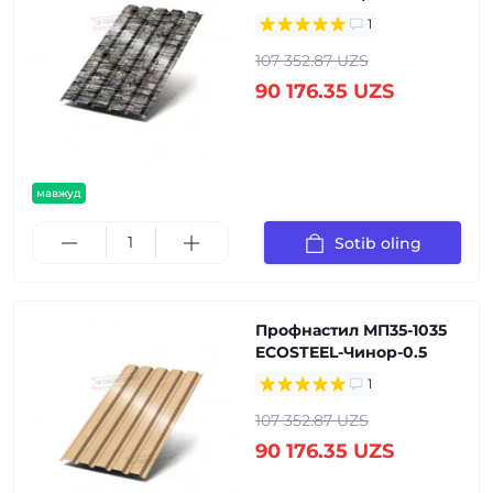
1
107 352.87 UZS
90 176.35 UZS
мавжуд
Sotib oling
Профнастил МП35-1035
ECOSTEEL-Чинор-0.5
1
107 352.87 UZS
90 176.35 UZS