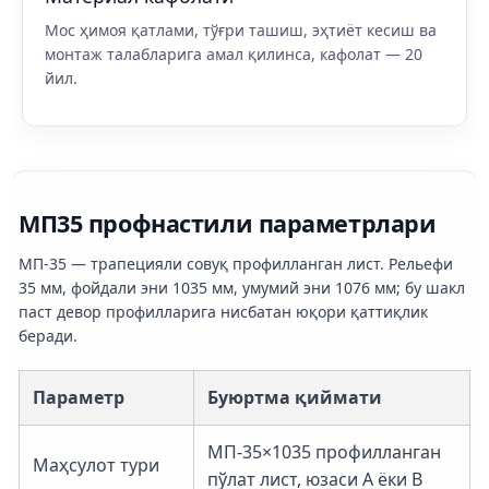
Мос ҳимоя қатлами, тўғри ташиш, эҳтиёт кесиш ва
монтаж талабларига амал қилинса, кафолат — 20
йил.
МП35 профнастили параметрлари
МП-35 — трапецияли совуқ профилланган лист. Рельефи
35 мм, фойдали эни 1035 мм, умумий эни 1076 мм; бу шакл
паст девор профилларига нисбатан юқори қаттиқлик
беради.
Параметр
Буюртма қиймати
МП-35×1035 профилланган
Маҳсулот тури
пўлат лист, юзаси A ёки B