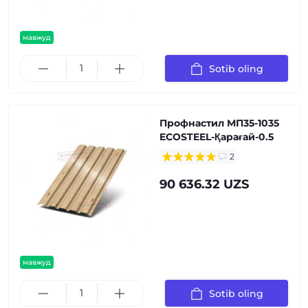
мавжуд
Sotib oling
Профнастил МП35-1035
ECOSTEEL-Қарағай-0.5
2
90 636.32 UZS
мавжуд
Sotib oling