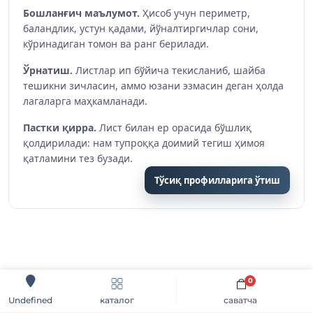
Бошланғич маълумот.
Ҳисоб учун периметр,
баландлик, устун қадами, йўналтиргичлар сони,
кўринадиган томон ва ранг берилади.
Ўрнатиш.
Листлар ип бўйича текисланиб, шайба
тешикни зичласин, аммо юзани эзмасин деган ҳолда
лагаларга маҳкамланади.
Пастки қирра.
Лист билан ер орасида бўшлиқ
қолдирилади: нам тупроққа доимий тегиш ҳимоя
қатламини тез бузади.
Тўсиқ профилларига ўтиш
0
каталог
саватча
Undefined