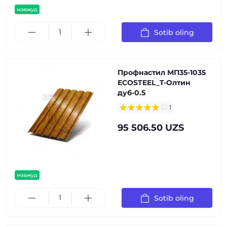
мавжуд
Sotib oling
Профнастил МП35-1035
ECOSTEEL_T-Олтин
дуб-0.5
1
95 506.50 UZS
мавжуд
Sotib oling