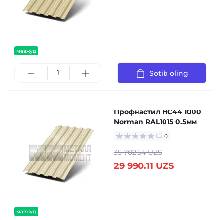
мавжуд
Sotib oling
Профнастил НС44 1000
Norman RAL1015 0.5мм
0
35 702.54 UZS
29 990.11 UZS
мавжуд