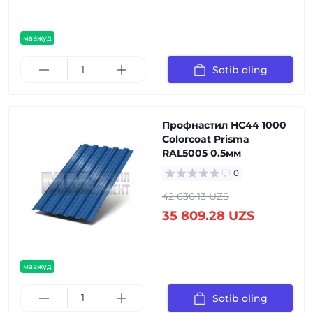
мавжуд
Sotib oling
Профнастил НС44 1000
Colorcoat Prisma
RAL5005 0.5мм
0
42 630.13 UZS
35 809.28 UZS
мавжуд
Sotib oling