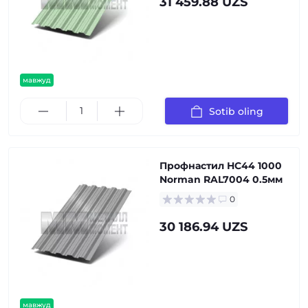
31 459.88 UZS
мавжуд
Sotib oling
Профнастил НС44 1000
Norman RAL7004 0.5мм
0
30 186.94 UZS
мавжуд