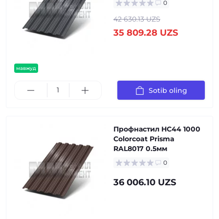
0
42 630.13 UZS
35 809.28 UZS
мавжуд
Sotib oling
Профнастил НС44 1000
Colorcoat Prisma
RAL8017 0.5мм
0
36 006.10 UZS