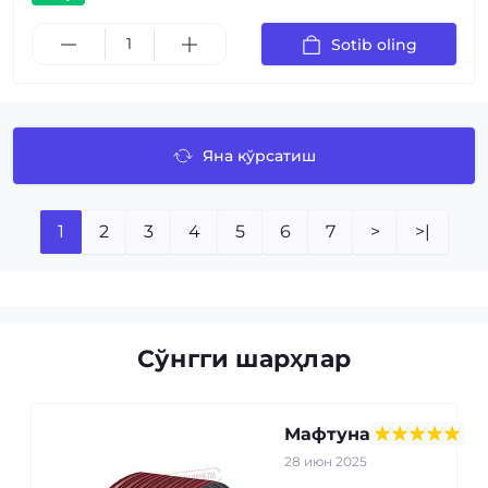
Sotib oling
Яна кўрсатиш
1
2
3
4
5
6
7
>
>|
Сўнгги шарҳлар
Мафтуна
28 июн 2025