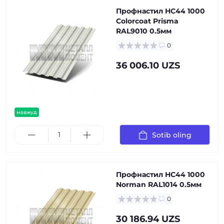
Профнастил НС44 1000
Colorcoat Prisma
RAL9010 0.5мм
0
36 006.10 UZS
мавжуд
Sotib oling
Профнастил НС44 1000
Norman RAL1014 0.5мм
0
30 186.94 UZS