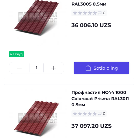
RAL3005 0.5мм
0
36 006.10 UZS
мавжуд
Sotib oling
Профнастил НС44 1000
Colorcoat Prisma RAL3011
0.5мм
0
37 097.20 UZS