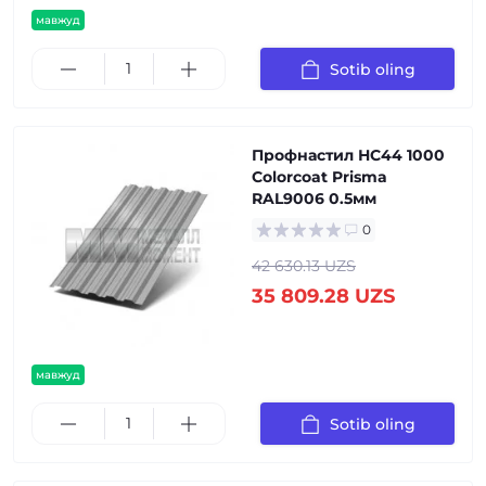
мавжуд
Sotib oling
Профнастил НС44 1000
Colorcoat Prisma
RAL9006 0.5мм
0
42 630.13 UZS
35 809.28 UZS
мавжуд
Sotib oling