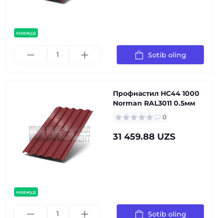
мавжуд
Sotib oling
Профнастил НС44 1000
Norman RAL3011 0.5мм
0
31 459.88 UZS
мавжуд
Sotib oling