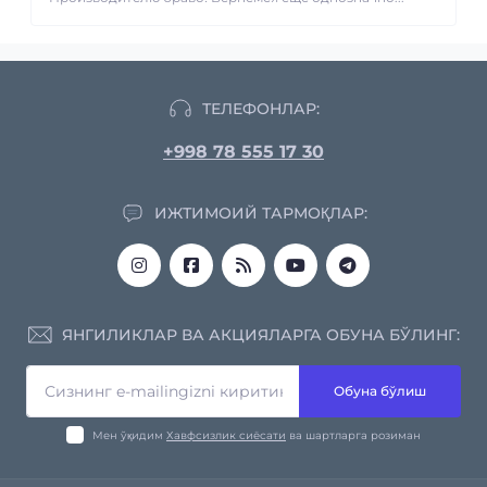
ТЕЛЕФОНЛАР:
+998 78 555 17 30
ИЖТИМОИЙ ТАРМОҚЛАР:
ЯНГИЛИКЛАР ВА АКЦИЯЛАРГА ОБУНА БЎЛИНГ:
Обуна бўлиш
Мен ўқидим
Хавфсизлик сиёсати
ва шартларга розиман