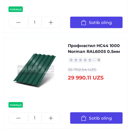
мавжуд
Sotib oling
Профнастил НС44 1000
Norman RAL6005 0.5мм
0
35 702.54 UZS
29 990.11 UZS
мавжуд
Sotib oling