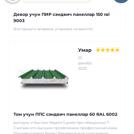
Девор учун ПИР сэндвич панеллар 150 ral
9003
Все пришло вовремя, упаковка на высоте!..
Умар
25
декабр
2023
Том учун ППС сэндвич панеллар 60 RAL 6002
выгодно и быстро! Ждали 5 дней при обещанных 7.
Считаем это высшим проявлением профессионализма.
Производителю браво! Вернемся еще однозначно...