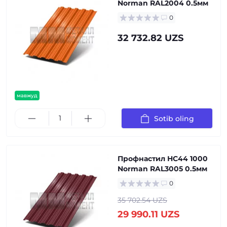
Norman RAL2004 0.5мм
0
32 732.82 UZS
мавжуд
Sotib oling
Профнастил НС44 1000
Norman RAL3005 0.5мм
0
35 702.54 UZS
29 990.11 UZS