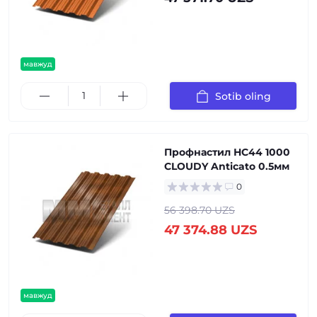
мавжуд
Sotib oling
Профнастил НС44 1000
CLOUDY Anticato 0.5мм
0
56 398.70 UZS
47 374.88 UZS
мавжуд