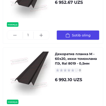
6 952.67 UZS
мавжуд
Sotib oling
Декоратив планка М -
60х20, икки томонлама
ПЭ, Ral 8019 - 0,5мм
0
6 992.10 UZS
мавжуд