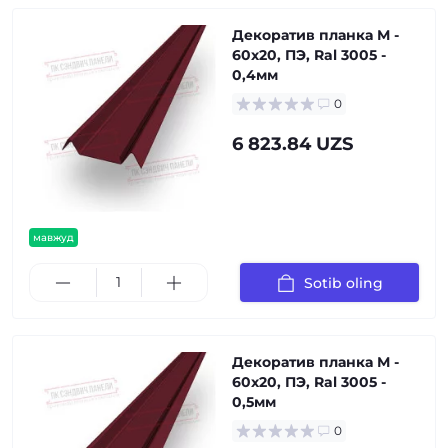
Декоратив планка М -
60х20, ПЭ, Ral 3005 -
0,4мм
0
6 823.84 UZS
мавжуд
Sotib oling
Декоратив планка М -
60х20, ПЭ, Ral 3005 -
0,5мм
0