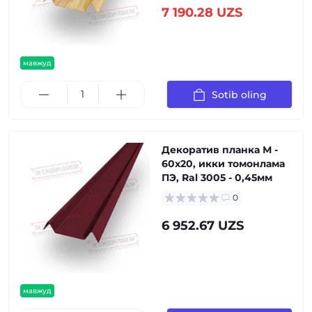
7 190.28 UZS
мавжуд
Sotib oling
Декоратив планка М -
60х20, икки томонлама
ПЭ, Ral 3005 - 0,45мм
0
6 952.67 UZS
мавжуд