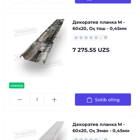
Декоратив планка М -
60х20, Оқ тош - 0,45мм
0
7 275.55 UZS
мавжуд
Sotib oling
Декоратив планка М -
60х20, Оқ Эман - 0,45мм
0