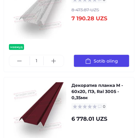
8 473.87 UZS
7 190.28 UZS
мавжуд
Sotib oling
Декоратив планка М -
60х20, ПЭ, Ral 3005 -
0,35мм
0
6 778.01 UZS