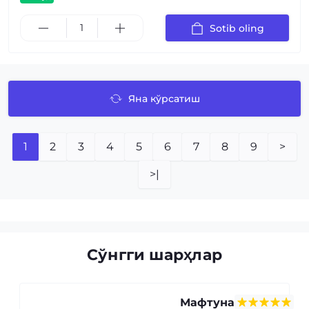
Sotib oling
Яна кўрсатиш
1
2
3
4
5
6
7
8
9
>
>|
Сўнгги шарҳлар
Мафтуна