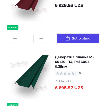
6 928.93 UZS
мавжуд
Sotib oling
Декоратив планка М -
60х20, ПЭ, Ral 6005 -
0,35мм
0
7 894.38 UZS
6 698.57 UZS
мавжуд