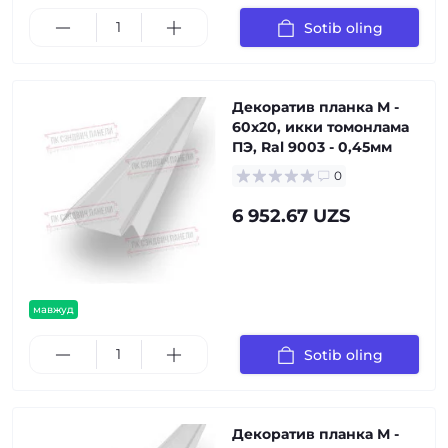
Sotib oling
Декоратив планка М -
60х20, икки томонлама
ПЭ, Ral 9003 - 0,45мм
0
6 952.67 UZS
мавжуд
Sotib oling
Декоратив планка М -