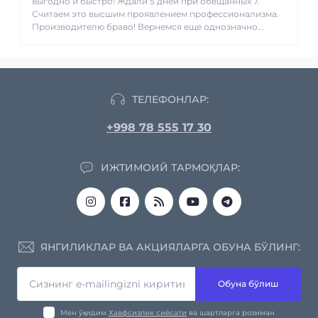
выгодно и быстро! Ждали 5 дней при обещанных 7.
Считаем это высшим проявлением профессионализма.
Производителю браво! Вернемся еще однозначно...
ТЕЛЕФОНЛАР:
+998 78 555 17 30
ИЖТИМОИЙ ТАРМОҚЛАР:
ЯНГИЛИКЛАР ВА АКЦИЯЛАРГА ОБУНА БЎЛИНГ:
Обуна бўлиш
Мен ўқидим
Хавфсизлик сиёсати
ва шартларга розиман