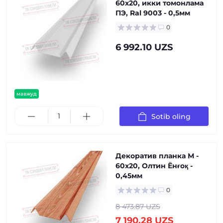
60х20, икки томонлама
ПЭ, Ral 9003 - 0,5мм
0
6 992.10 UZS
мавжуд
Sotib oling
Декоратив планка М -
60х20, Олтин Ёнғоқ -
0,45мм
0
8 473.87 UZS
7 190.28 UZS