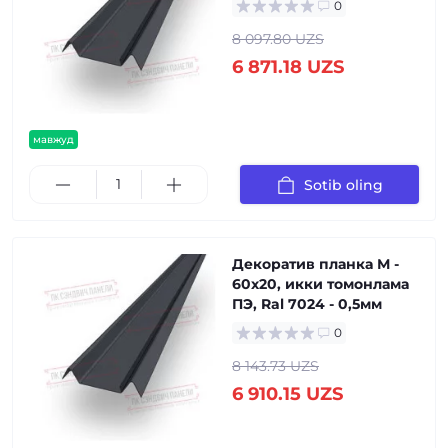
0
8 097.80 UZS
6 871.18 UZS
мавжуд
Sotib oling
Декоратив планка М -
60х20, икки томонлама
ПЭ, Ral 7024 - 0,5мм
0
8 143.73 UZS
6 910.15 UZS