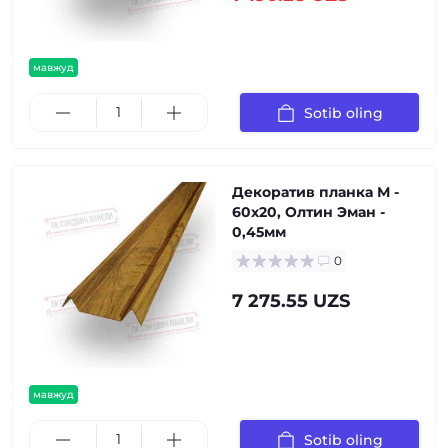
мавжуд
Sotib oling
Декоратив планка М -
60х20, Олтин Эман -
0,45мм
0
7 275.55 UZS
мавжуд
Sotib oling