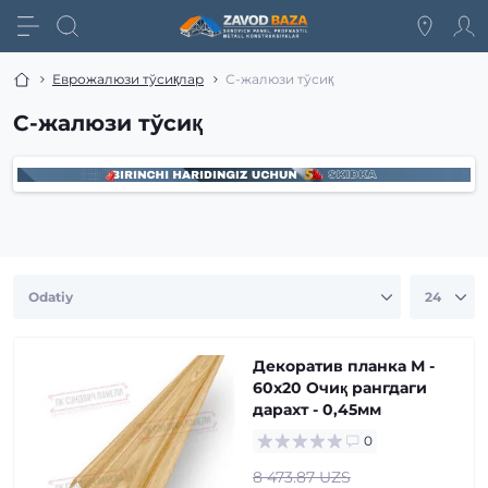
Еврожалюзи тўсиқлар
С-жалюзи тўсиқ
С-жалюзи тўсиқ
Декоратив планка М -
60х20 Очиқ рангдаги
дарахт - 0,45мм
0
8 473.87 UZS