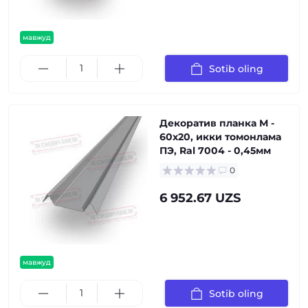
мавжуд
Sotib oling
Декоратив планка М -
60х20, икки томонлама
ПЭ, Ral 7004 - 0,45мм
0
6 952.67 UZS
мавжуд
Sotib oling