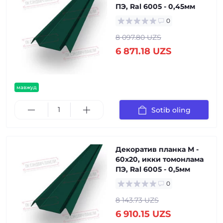
ПЭ, Ral 6005 - 0,45мм
0
8 097.80 UZS
6 871.18 UZS
мавжуд
Sotib oling
Декоратив планка М -
60х20, икки томонлама
ПЭ, Ral 6005 - 0,5мм
0
8 143.73 UZS
6 910.15 UZS