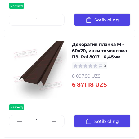
мавжуд
Sotib oling
Декоратив планка М -
60х20, икки томонлама
ПЭ, Ral 8017 - 0,45мм
0
8 097.80 UZS
6 871.18 UZS
мавжуд
Sotib oling