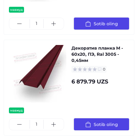
мавжуд
Sotib oling
Декоратив планка М -
60х20, ПЭ, Ral 3005 -
0,45мм
0
6 879.79 UZS
мавжуд
Sotib oling