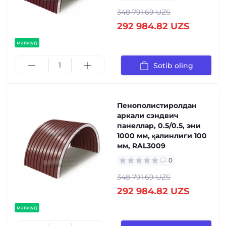
348 791.69 UZS
292 984.82 UZS
мавжуд
Sotib oling
Пенополистиролдан
аркали сэндвич
панеллар, 0.5/0.5, эни
1000 мм, қалинлиги 100
мм, RAL3009
0
348 791.69 UZS
292 984.82 UZS
мавжуд