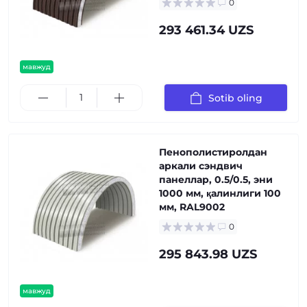
0
293 461.34 UZS
мавжуд
Sotib oling
Пенополистиролдан
аркали сэндвич
панеллар, 0.5/0.5, эни
1000 мм, қалинлиги 100
мм, RAL9002
0
295 843.98 UZS
мавжуд