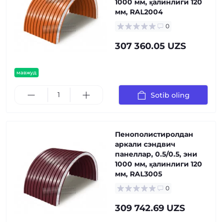
1000 мм, қалинлиги 120
мм, RAL2004
0
307 360.05 UZS
мавжуд
Sotib oling
Пенополистиролдан
аркали сэндвич
панеллар, 0.5/0.5, эни
1000 мм, қалинлиги 120
мм, RAL3005
0
309 742.69 UZS