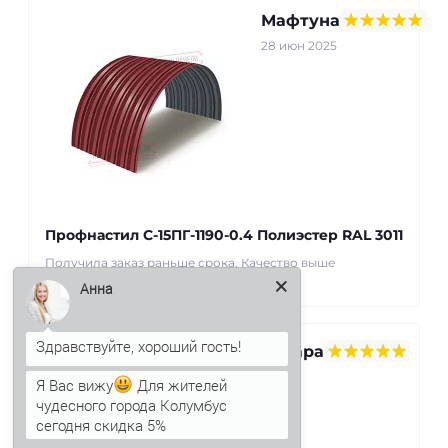
Мафтуна
28 июн 2025
Профнастил С-15ПГ-1190-0.4 Полиэстер RAL 3011
Получила заказ раньше срока. Качество выше
ожиданий. Спасибо! ..
Анна
Севара
22 май
Я Вас вижу
Для жителей
2025
чудесного города Колумбус
сегодня скидка 5%