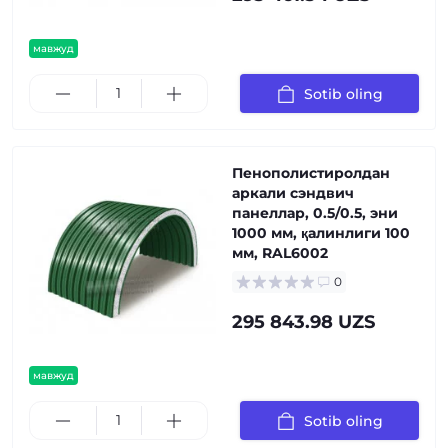
мавжуд
Sotib oling
Пенополистиролдан
аркали сэндвич
панеллар, 0.5/0.5, эни
1000 мм, қалинлиги 100
мм, RAL6002
0
295 843.98 UZS
мавжуд
Sotib oling