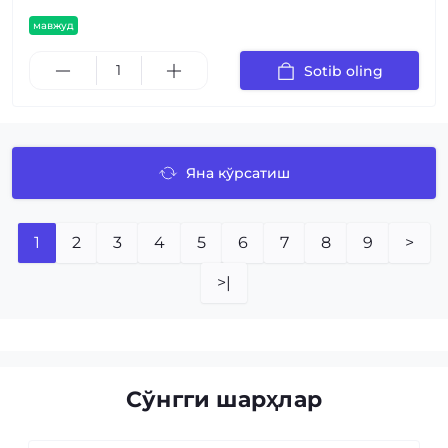
мавжуд
Sotib oling
Яна кўрсатиш
1
2
3
4
5
6
7
8
9
>
>|
Сўнгги шарҳлар