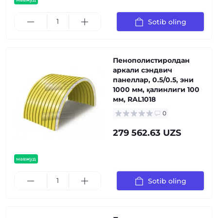
Sotib oling
Пенополистиролдан
аркали сэндвич
панеллар, 0.5/0.5, эни
1000 мм, қалинлиги 100
мм, RAL1018
0
279 562.63 UZS
мавжуд
Sotib oling