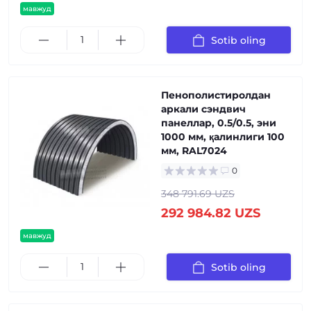
мавжуд
Sotib oling
Пенополистиролдан
аркали сэндвич
панеллар, 0.5/0.5, эни
1000 мм, қалинлиги 100
мм, RAL7024
0
348 791.69 UZS
292 984.82 UZS
мавжуд
Sotib oling