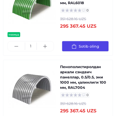
мм, RAL6018
0
351 628.16 UZS
295 367.45 UZS
мавжуд
Sotib oling
Пенополистиролдан
аркали сэндвич
панеллар, 0.5/0.5, эни
1000 мм, қалинлиги 100
мм, RAL7004
0
351 628.16 UZS
295 367.45 UZS