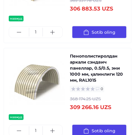
365 337.78 UZS
306 883.53 UZS
мавжуд
Sotib oling
Пенополистиролдан
аркали сэндвич
панеллар, 0.5/0.5, эни
1000 мм, қалинлиги 120
мм, RAL1015
0
368 174.25 UZS
309 266.16 UZS
мавжуд
Sotib oling