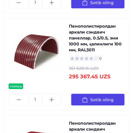
Sotib oling
Пенополистиролдан
аркали сэндвич
панеллар, 0.5/0.5, эни
1000 мм, қалинлиги 100
мм, RAL3011
0
351 628.16 UZS
295 367.45 UZS
мавжуд
Sotib oling
Пенополистиролдан
аркали сэндвич