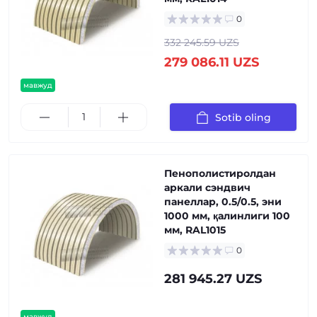
0
332 245.59 UZS
279 086.11 UZS
мавжуд
Sotib oling
Пенополистиролдан
аркали сэндвич
панеллар, 0.5/0.5, эни
1000 мм, қалинлиги 100
мм, RAL1015
0
281 945.27 UZS
мавжуд