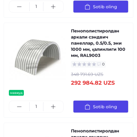
Sotib oling
Пенополистиролдан
аркали сэндвич
панеллар, 0.5/0.5, эни
1000 мм, қалинлиги 100
мм, RAL9003
0
348 791.69 UZS
292 984.82 UZS
мавжуд
Sotib oling
Пенополистиролдан