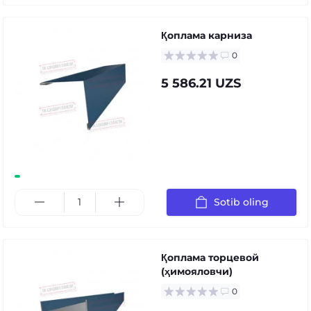
Қоплама карниза
0
5 586.21 UZS
Sotib oling
Қоплама торцевой
(ҳимояловчи)
0