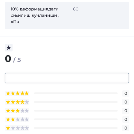
10% деформациядаги
60
сиқилиш кучланиши ,
кПа
0
/ 5
0
0
0
0
0