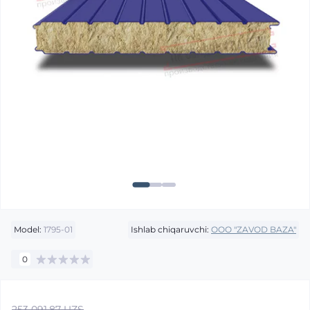
Model:
1795-01
Ishlab chiqaruvchi:
OOO "ZAVOD BAZA"
0
253 091.87 UZS