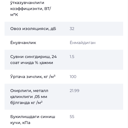
ўтказувчанлиги
коэффициэнти, ВТ/
м*К
Овоз изоляцияси, дБ
32
Ёнувчанлик
Ёнмайдиган
Сувни сингдириш, 24
1.5
соат ичида % ҳажми
Ўртача зичлик, кг /м³
100
Оғирлиги, металл
21.99
қалинлиги ,05 мм
бўлганда кг /м²
Букилишдаги синиш
55
кучи, кПа