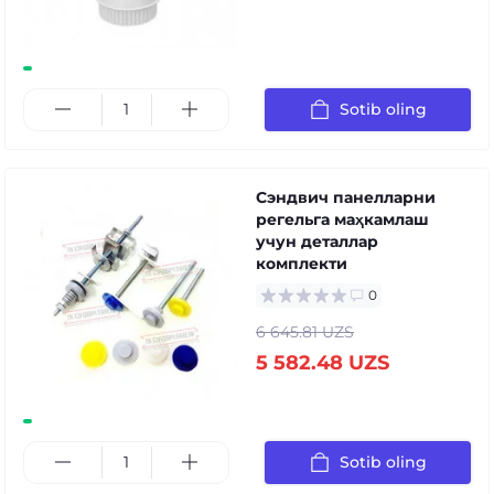
Sotib oling
Сэндвич панелларни
регельга маҳкамлаш
учун деталлар
комплекти
0
6 645.81 UZS
5 582.48 UZS
Sotib oling