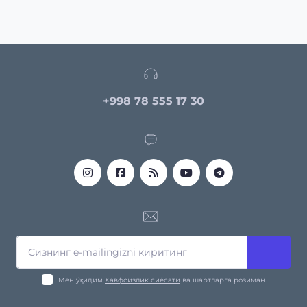
+998 78 555 17 30
Мен ўқидим
Хавфсизлик сиёсати
ва шартларга розиман