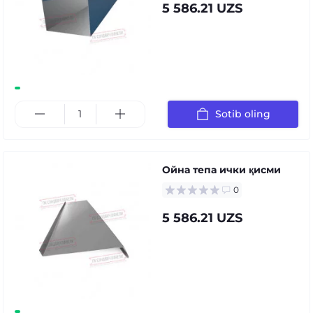
5 586.21 UZS
Sotib oling
Ойна тепа ички қисми
0
5 586.21 UZS