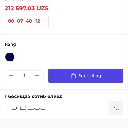
212 597.03 UZS
00
:
07
:
40
:
12
Rang
Sotib oling
1 босишда сотиб олиш: