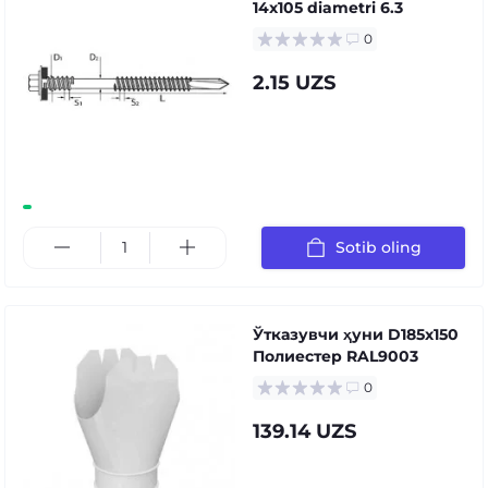
14x105 diametri 6.3
0
2.15 UZS
Sotib oling
Ўтказувчи ҳуни D185х150
Полиестер RAL9003
0
139.14 UZS