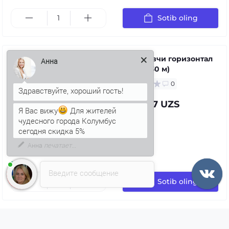
Sotib oling
Тўлдирувчи горизонтал
(10 мм х 30 м)
Анна
0
7 290.47 UZS
Я Вас вижу
Для жителей
чудесного города Колумбус
сегодня скидка 5%
Введите сообщение
Sotib oling