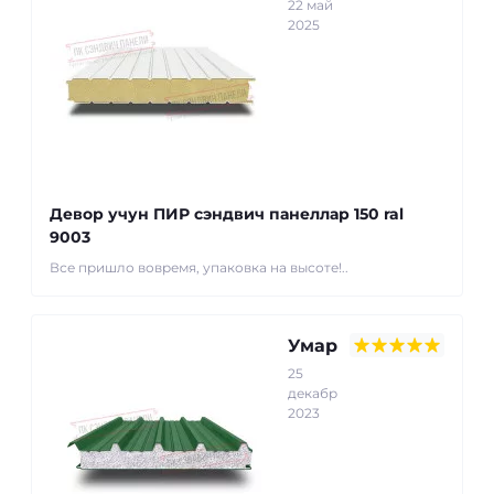
22 май
2025
Девор учун ПИР сэндвич панеллар 150 ral
9003
Все пришло вовремя, упаковка на высоте!..
Умар
25
декабр
2023