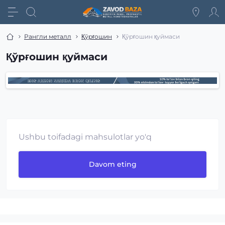
Рангли металл
Қўрғошин
Қўрғошин қуймаси
Қўрғошин қуймаси
Ushbu toifadagi mahsulotlar yo'q
Davom eting