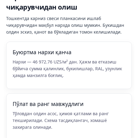
чиқарувчидан олиш
Тошкентда карниз свеси планкасини ишлаб
чиқарувчидан мақбул нархда олиш мумкин. Букишдан
олдин эскиз, қанот ва бўяладиган томон келишилади.
Буюртма нархи қанча
Нархи — 46 972.76 UZS/м² дан. Ҳажм ва етказиш
бўйича сумма қалинлик, букилишлар, RAL, узунлик
ҳамда манзилга боғлиқ.
Пўлат ва ранг мавжудлиги
Тўловдан олдин асос, ҳимоя қатлами ва ранг
текширилади. Схема тасдиқлангач, хомашё
захирага олинади.