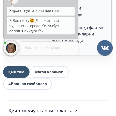
Иссиқлик
учун иссиқлик
изоляцияси
ўтказувчанлиги
меъёрланмайди
Я Вас вижу
Для жителей
чудесного города Колумбус
сегодня скидка 5%
Лойиҳадаги бошқа фартук
Анна
печатает...
Чеклов
ва томчилатгичларни
алмаштирмайди
Введите сообщение
Қия том
Фасад карнизи
Айвон ва соябонлар
Қия том учун карниз планкаси