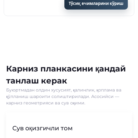
Тўсиқ ечимларини кўриш
Карниз планкасини қандай
танлаш керак
Буюртмадан олдин хусусият, қалинлик, қоплама ва
қўлланиш шароити солиштирилади. Асосийси —
карниз геометрияси ва сув оқими.
Сув оқизгичли том