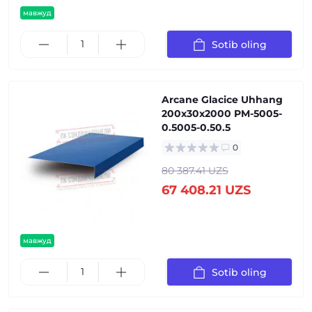
мавжуд
Sotib oling
Arcane Glacice Uhhang
200x30x2000 PM-5005-
0.5005-0.50.5
0
80 387.41 UZS
67 408.21 UZS
мавжуд
Sotib oling