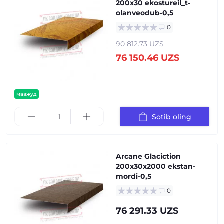
200x30 ekostureil_t-
olanveodub-0,5
0
90 812.73 UZS
76 150.46 UZS
мавжуд
Sotib oling
Arcane Glaciction
200x30x2000 ekstan-
mordi-0,5
0
76 291.33 UZS