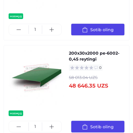
мавжуд
Sotib oling
200x30x2000 pe-6002-
0,45 reytingi
0
58 013.04 UZS
48 646.35 UZS
мавжуд
Sotib oling