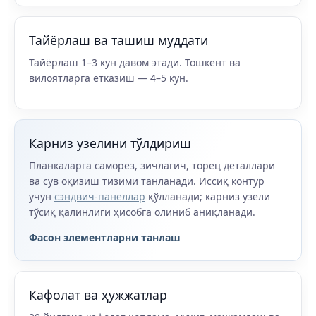
Тайёрлаш ва ташиш муддати
Тайёрлаш 1–3 кун давом этади. Тошкент ва
вилоятларга етказиш — 4–5 кун.
Карниз узелини тўлдириш
Планкаларга саморез, зичлагич, торец деталлари
ва сув оқизиш тизими танланади. Иссиқ контур
учун
сэндвич-панеллар
қўлланади; карниз узели
тўсиқ қалинлиги ҳисобга олиниб аниқланади.
Фасон элементларни танлаш
Кафолат ва ҳужжатлар