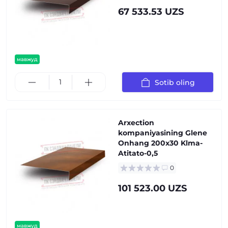
67 533.53 UZS
мавжуд
Sotib oling
Arxection
kompaniyasining Glene
Onhang 200x30 Klma-
Atitato-0,5
0
101 523.00 UZS
мавжуд