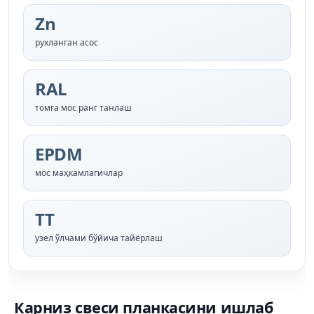
Zn
рухланган асос
RAL
томга мос ранг танлаш
EPDM
мос маҳкамлагичлар
ТТ
узел ўлчами бўйича тайёрлаш
Карниз свеси планкасини ишлаб