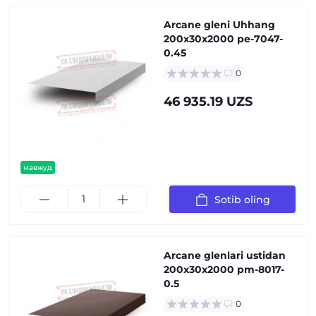
Arcane gleni Uhhang
200x30x2000 pe-7047-
0.45
0
46 935.19 UZS
мавжуд
Sotib oling
Arcane glenlari ustidan
200x30x2000 pm-8017-
0.5
0