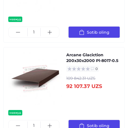
мавжуд
Sotib oling
Arcane Glaciction
200x30x2000 Pl-8017-0.5
0
109 842.31 UZS
92 107.37 UZS
мавжуд
Sotib oling