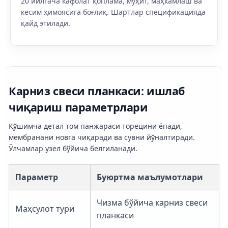
20 йилгача кафолат қоплама, муҳит, маҳкамлаш ва
кесим ҳимоясига боғлиқ. Шартлар спецификацияда
қайд этилади.
Карниз свеси планкаси: ишлаб
чиқариш параметрлари
Қўшимча детал том панжараси торецини ёпади,
мембранани новга чиқаради ва сувни йўналтиради.
Ўлчамлар узел бўйича белгиланади.
Параметр
Буюртма маълумотлари
Чизма бўйича карниз свеси
Маҳсулот тури
планкаси