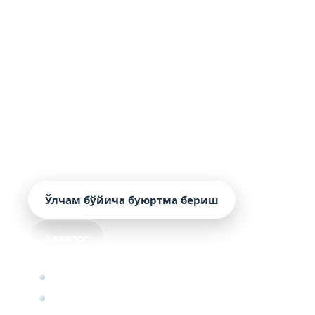
ТОШКЕНТ ВА ВИЛОЯТЛАР
Тошкентда карниз свеси
планкаси
Букилган элемент томнинг пастки четини
ҳимоя қилади ва сувни новга йўналтиради.
Нархи — 46 972.76 UZS/м² дан, тайёрлаш — 1–
3 кун, етказиш — 4–5 кун, кафолат — 20
йилгача.
Ўлчам бўйича буюртма бериш
Каталог
Энг кам буюртма — 50 м²
Қанотлар геометрияси — чизма ёки узел
ўлчови бўйича