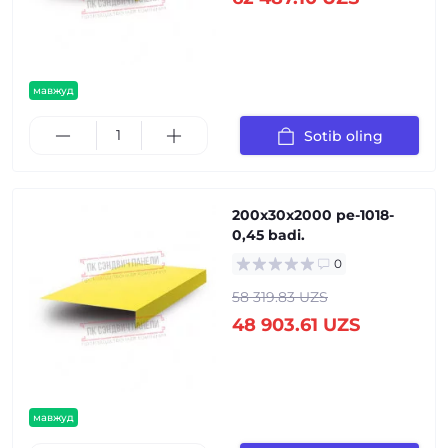
мавжуд
Sotib oling
200x30x2000 pe-1018-
0,45 badi.
0
58 319.83 UZS
48 903.61 UZS
мавжуд