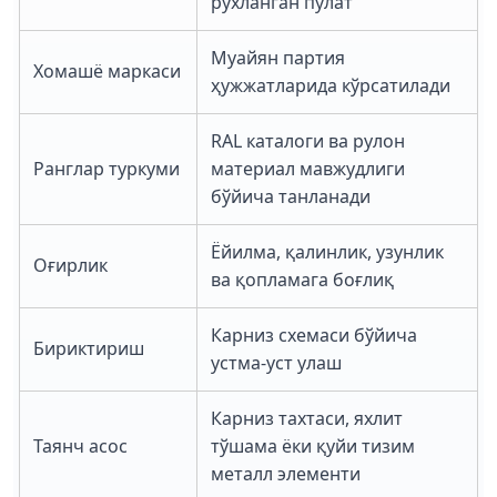
рухланган пўлат
Муайян партия
Хомашё маркаси
ҳужжатларида кўрсатилади
RAL каталоги ва рулон
Ранглар туркуми
материал мавжудлиги
бўйича танланади
Ёйилма, қалинлик, узунлик
Оғирлик
ва қопламага боғлиқ
Карниз схемаси бўйича
Бириктириш
устма-уст улаш
Карниз тахтаси, яхлит
Таянч асос
тўшама ёки қуйи тизим
металл элементи