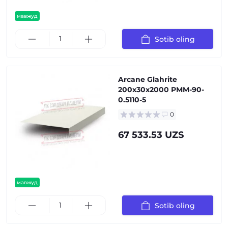
мавжуд
Sotib oling
Arcane Glahrite
200x30x2000 PMM-90-
0.5110-5
0
67 533.53 UZS
мавжуд
Sotib oling