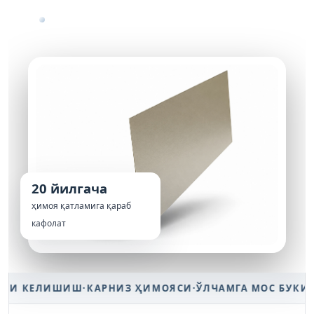
Рухланган асос ва RAL каталогидаги полимер
қопламалар
20 йилгача
ҳимоя қатламига қараб
кафолат
КЕЛИШИШ
·
КАРНИЗ ҲИМОЯСИ
·
ЎЛЧАМГА МОС БУКИШ
·
ТЎ