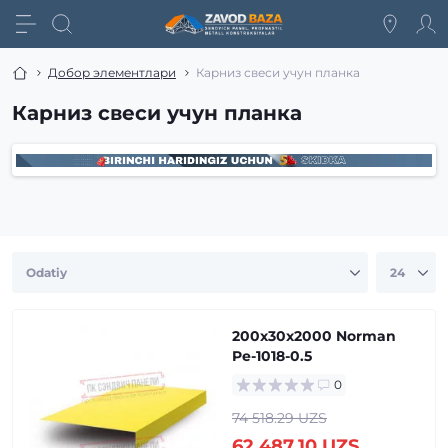
Добор элементлари
Карниз свеси учун планка
Карниз свеси учун планка
200x30x2000 Norman
Pe-1018-0.5
0
74 518.29 UZS
62 487.10 UZS