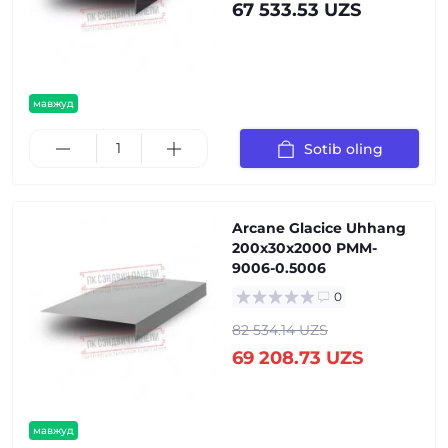
67 533.53 UZS
мавжуд
Sotib oling
Arcane Glacice Uhhang
200x30x2000 PMM-
9006-0.5006
0
82 534.14 UZS
69 208.73 UZS
мавжуд