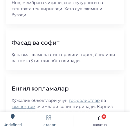
Нов, мембрана чиқиши, свес чуқурлиги ва
пештахта текширилади. Хато сув оқимини
бузади.
Фасад ва софит
Қоплама, шамоллатиш оралиғи, торец ёпилиши
ва томга ўтиш ҳисобга олинади.
Енгил қопламалар
Хўжалик объектлари учун
гофролистлар
ва
юмшоқ том
ечимлари солиштирилади. Карниз
схемаси сувни чиқариш усули ва асос
0
тузилишига боғлиқ.
каталог
саватча
Undefined