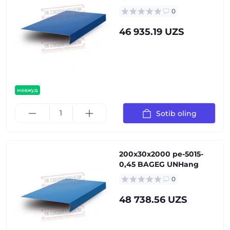
0
46 935.19 UZS
мавжуд
Sotib oling
200x30x2000 pe-5015-
0,45 BAGEG UNHang
0
48 738.56 UZS