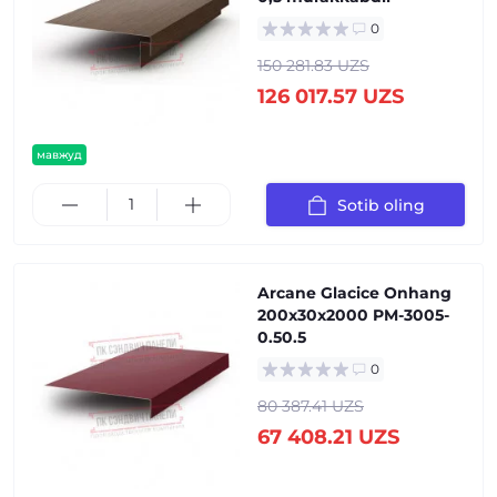
0
150 281.83 UZS
126 017.57 UZS
мавжуд
Sotib oling
Arcane Glacice Onhang
200x30x2000 PM-3005-
0.50.5
0
80 387.41 UZS
67 408.21 UZS