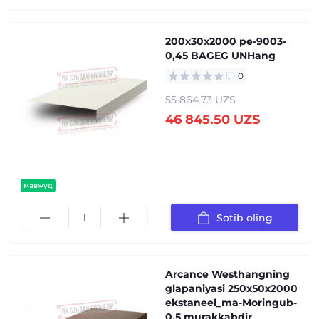
200x30x2000 pe-9003-
0,45 BAGEG UNHang
0
55 864.73 UZS
46 845.50 UZS
мавжуд
Sotib oling
Arcance Westhangning
glapaniyasi 250x50x2000
ekstaneel_ma-Moringub-
0,5 murakkabdir