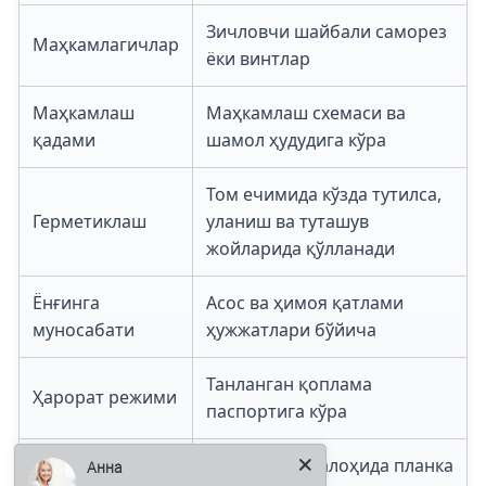
Зичловчи шайбали саморез
Маҳкамлагичлар
ёки винтлар
Маҳкамлаш
Маҳкамлаш схемаси ва
қадами
шамол ҳудудига кўра
Том ечимида кўзда тутилса,
Герметиклаш
уланиш ва туташув
жойларида қўлланади
Ёнғинга
Асос ва ҳимоя қатлами
муносабати
ҳужжатлари бўйича
Танланган қоплама
Ҳарорат режими
паспортига кўра
Анна
Иситгич йўқ; алоҳида планка