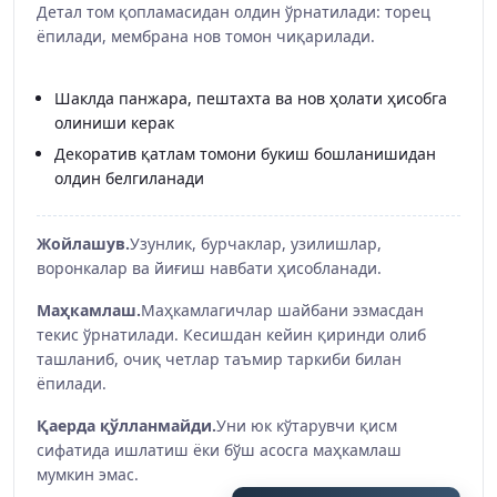
Детал том қопламасидан олдин ўрнатилади: торец
ёпилади, мембрана нов томон чиқарилади.
Шаклда панжара, пештахта ва нов ҳолати ҳисобга
олиниши керак
Декоратив қатлам томони букиш бошланишидан
олдин белгиланади
Жойлашув.
Узунлик, бурчаклар, узилишлар,
воронкалар ва йиғиш навбати ҳисобланади.
Маҳкамлаш.
Маҳкамлагичлар шайбани эзмасдан
текис ўрнатилади. Кесишдан кейин қиринди олиб
ташланиб, очиқ четлар таъмир таркиби билан
ёпилади.
Қаерда қўлланмайди.
Уни юк кўтарувчи қисм
сифатида ишлатиш ёки бўш асосга маҳкамлаш
мумкин эмас.