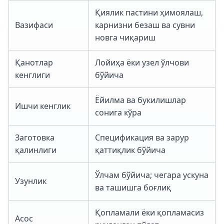
Қиялик пастини ҳимоялаш,
Вазифаси
карнизни безаш ва сувни
новга чиқариш
Қанотлар
Лойиҳа ёки узел ўлчови
кенглиги
бўйича
Ёйилма ва букилишлар
Ишчи кенглик
сонига кўра
Заготовка
Спецификация ва зарур
қалинлиги
қаттиқлик бўйича
Ўлчам бўйича; чегара ускуна
Узунлик
ва ташишга боғлиқ
Қопламали ёки қопламасиз
Асос