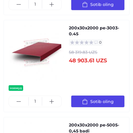
Sotib oling
200x30x2000 pe-3003-
0.45
0
58 319.83 UZS
48 903.61 UZS
мавжуд
Sotib oling
200x30x2000 pe-5005-
0,45 badi