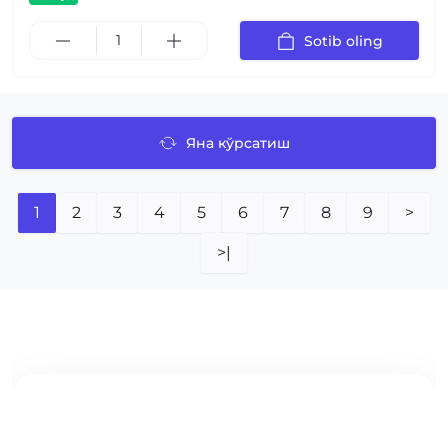
Sotib oling
Яна кўрсатиш
1
2
3
4
5
6
7
8
9
>
>|
ҚЎШИМЧА ЭЛЕМЕНТЛАР ИШЛАБ ЧИҚАРУВЧИДАН