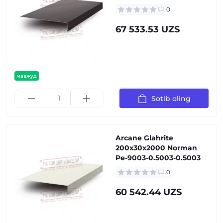
0
67 533.53 UZS
мавжуд
Sotib oling
Arcane Glahrite
200x30x2000 Norman
Pe-9003-0.5003-0.5003
0
60 542.44 UZS