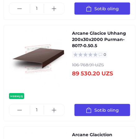
Sotib oling
Arcane Glacice Uhhang
200x30x2000 Purman-
8017-0.50.5
0
106 768.91 UZS
89 530.20 UZS
мавжуд
Sotib oling
Arcane Glaciction