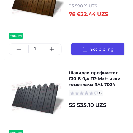
93 598.21 UZS
78 622.44 UZS
мавжуд
Sotib oling
Шакилли профнастил
С10-Б-0,4 ПЭ Matt икки
томонлама RAL 7024
0
55 535.10 UZS
мавжуд