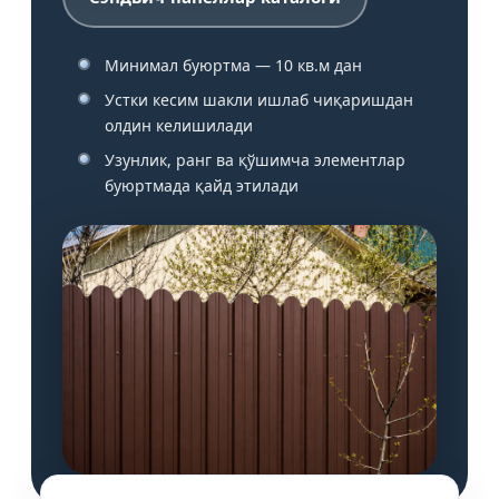
Минимал буюртма — 10 кв.м дан
Устки кесим шакли ишлаб чиқаришдан
олдин келишилади
Узунлик, ранг ва қўшимча элементлар
буюртмада қайд этилади