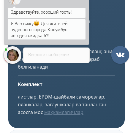
Қоплама
рухланган асос ёки RAL ранги
Я Вас вижу
Для жителей
танланадиган полимер қатлам
чудесного города Колумбус
сегодня скидка 5%
Анна
печатает...
Уланиш
ён тўлқин бўйича устма-уст қоплаш; аниқ
Введите сообщение
маҳкамлаш қадами каркасга қараб
белгиланади
Комплект
листлар, EPDM-шайбали саморезлар,
планкалар, заглушкалар ва танланган
асосга мос
маҳкамлагичлар