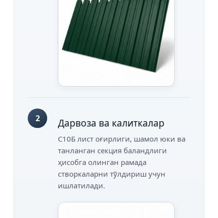
2
Дарвоза ва калиткалар
С10Б лист оғирлиги, шамол юки ва
танланган секция баландлиги
ҳисобга олинган рамада
створкаларни тўлдириш учун
ишлатилади.