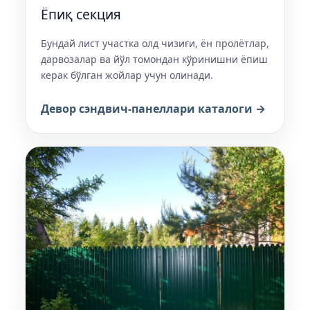
Ёпиқ секция
Бундай лист участка олд чизиғи, ён пролётлар,
дарвозалар ва йўл томондан кўринишни ёпиш
керак бўлган жойлар учун олинади.
Девор сэндвич-панеллари каталоги →