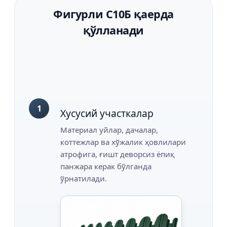
Фигурли С10Б қаерда
қўлланади
1
Хусусий участкалар
Материал уйлар, дачалар,
коттежлар ва хўжалик ҳовлилари
атрофига, ғишт деворсиз ёпиқ
панжара керак бўлганда
ўрнатилади.