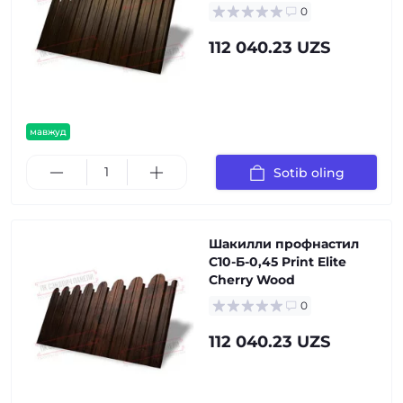
0
112 040.23 UZS
мавжуд
Sotib oling
Шакилли профнастил
С10-Б-0,45 Print Elite
Cherry Wood
0
112 040.23 UZS