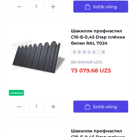
Sotib oling
Шакилли профнастил
С10-Б-0,45 Drap плёнка
билан RAL 7024
0
86 999.68 UZS
73 079.68 UZS
мавжуд
Sotib oling
Шакилли профнастил