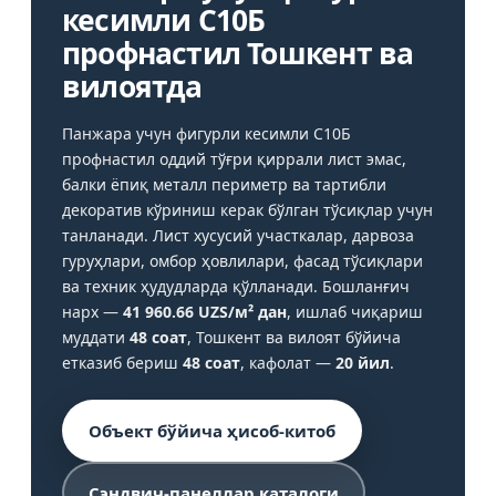
кесимли С10Б
профнастил Тошкент ва
вилоятда
Панжара учун фигурли кесимли С10Б
профнастил оддий тўғри қиррали лист эмас,
балки ёпиқ металл периметр ва тартибли
декоратив кўриниш керак бўлган тўсиқлар учун
танланади. Лист хусусий участкалар, дарвоза
гуруҳлари, омбор ҳовлилари, фасад тўсиқлари
ва техник ҳудудларда қўлланади. Бошланғич
нарх —
41 960.66 UZS/м² дан
, ишлаб чиқариш
муддати
48 соат
, Тошкент ва вилоят бўйича
етказиб бериш
48 соат
, кафолат —
20 йил
.
Объект бўйича ҳисоб-китоб
Сэндвич-панеллар каталоги