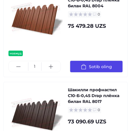
С10-Б-0,45 Drap плёнка
билан RAL 8004
0
75 479.28 UZS
мавжуд
Sotib oling
Шакилли профнастил
С10-Б-0,45 Drap плёнка
билан RAL 8017
0
73 090.69 UZS