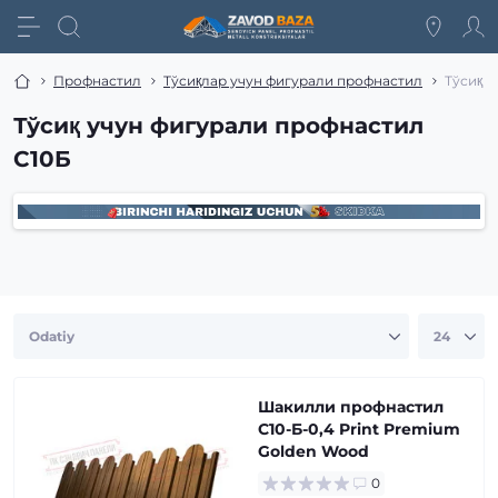
Профнастил
Тўсиқлар учун фигурали профнастил
Тўсиқ 
Тўсиқ учун фигурали профнастил
С10Б
Шакилли профнастил
С10-Б-0,4 Print Premium
Golden Wood
0