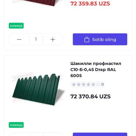
72 359.83 UZS
мавжуд
Sotib oling
Шакилли профнастил
С10-Б-0,45 Drap RAL
6005
0
72 370.84 UZS
мавжуд