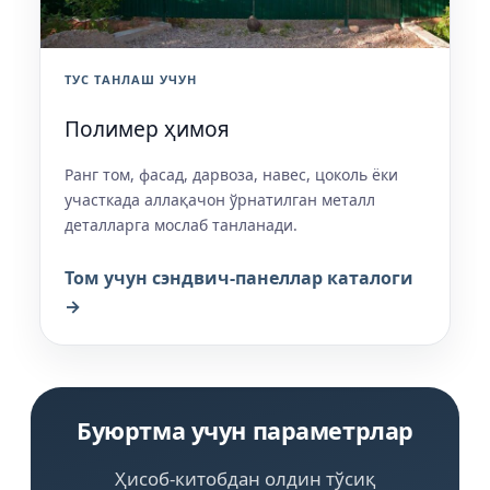
ТУС ТАНЛАШ УЧУН
Полимер ҳимоя
Ранг том, фасад, дарвоза, навес, цоколь ёки
участкада аллақачон ўрнатилган металл
деталларга мослаб танланади.
Том учун сэндвич-панеллар каталоги
→
Буюртма учун параметрлар
Ҳисоб-китобдан олдин тўсиқ