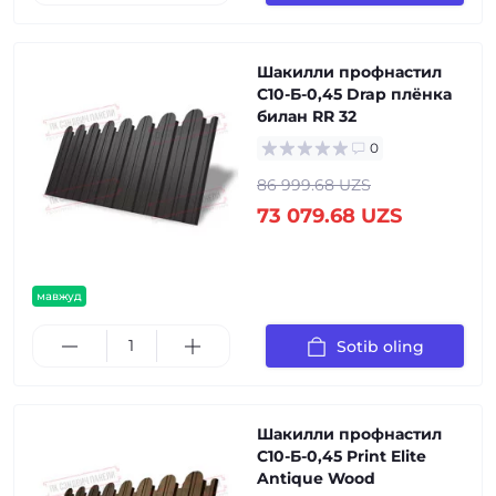
Шакилли профнастил
С10-Б-0,45 Drap плёнка
билан RR 32
0
86 999.68 UZS
73 079.68 UZS
мавжуд
Sotib oling
Шакилли профнастил
С10-Б-0,45 Print Elite
Antique Wood