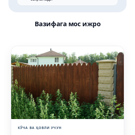
Вазифага мос ижро
КЎЧА ВА ҲОВЛИ УЧУН