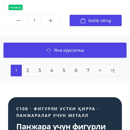
мавжуд
Sotib oling
Яна кўрсатиш
1
2
3
4
5
6
7
>
>|
С10Б · ФИГУРЛИ УСТКИ ҚИРРА ·
ПАНЖАРАЛАР УЧУН МЕТАЛЛ
Панжара учун фигурли