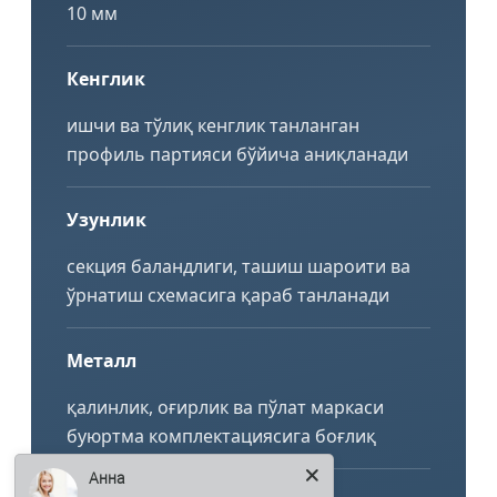
10 мм
Кенглик
ишчи ва тўлиқ кенглик танланган
профиль партияси бўйича аниқланади
Узунлик
секция баландлиги, ташиш шароити ва
ўрнатиш схемасига қараб танланади
Металл
қалинлик, оғирлик ва пўлат маркаси
буюртма комплектациясига боғлиқ
Анна