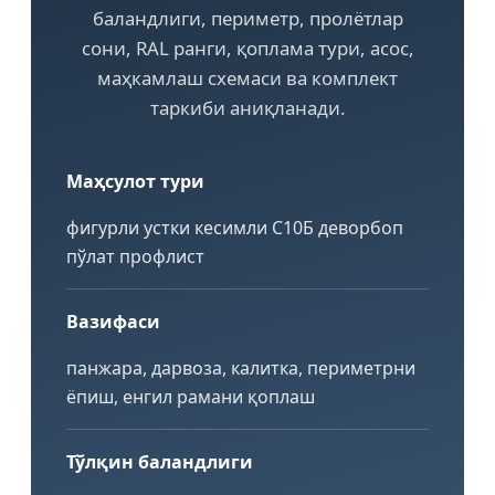
баландлиги, периметр, пролётлар
сони, RAL ранги, қоплама тури, асос,
маҳкамлаш схемаси ва комплект
таркиби аниқланади.
Маҳсулот тури
фигурли устки кесимли С10Б деворбоп
пўлат профлист
Вазифаси
панжара, дарвоза, калитка, периметрни
ёпиш, енгил рамани қоплаш
Тўлқин баландлиги