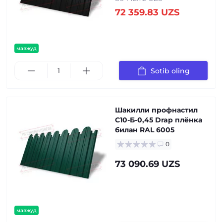
72 359.83 UZS
мавжуд
Sotib oling
Шакилли профнастил
С10-Б-0,45 Drap плёнка
билан RAL 6005
0
73 090.69 UZS
мавжуд