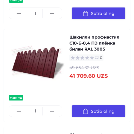
Sotib oling
Шакилли профнастил
С10-Б-0,4 ПЭ плёнка
билан RAL 3005
0
49 654.32 UZS
41 709.60 UZS
мавжуд
Sotib oling