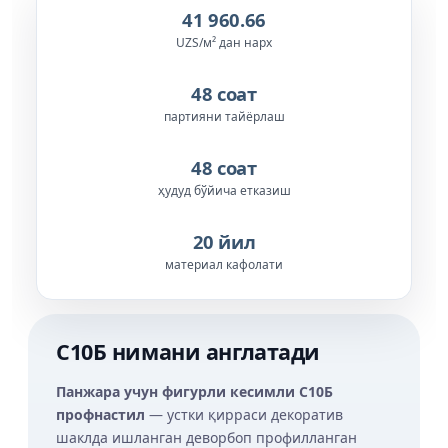
41 960.66
UZS/м² дан нарх
48 соат
партияни тайёрлаш
48 соат
ҳудуд бўйича етказиш
20 йил
материал кафолати
С10Б нимани англатади
Панжара учун фигурли кесимли С10Б
профнастил
— устки қирраси декоратив
шаклда ишланган деворбоп профилланган