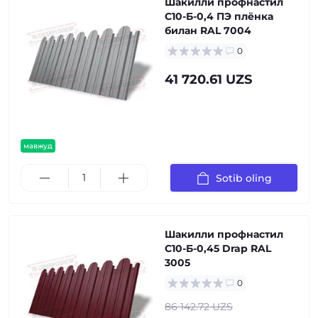
Шакилли профнастил
С10-Б-0,4 ПЭ плёнка
билан RAL 7004
0
41 720.61 UZS
мавжуд
Sotib oling
Шакилли профнастил
С10-Б-0,45 Drap RAL
3005
0
86 142.72 UZS