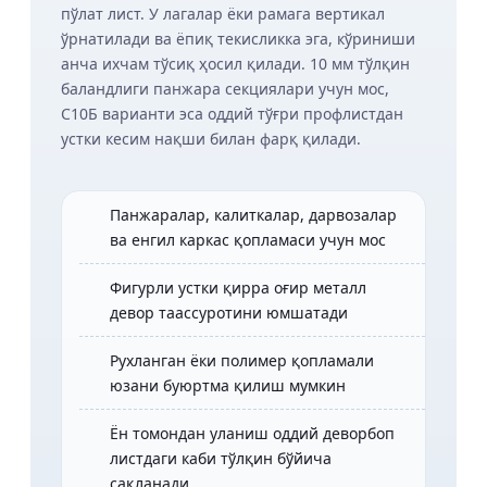
пўлат лист. У лагалар ёки рамага вертикал
ўрнатилади ва ёпиқ текисликка эга, кўриниши
анча ихчам тўсиқ ҳосил қилади. 10 мм тўлқин
баландлиги панжара секциялари учун мос,
С10Б варианти эса оддий тўғри профлистдан
устки кесим нақши билан фарқ қилади.
Панжаралар, калиткалар, дарвозалар
ва енгил каркас қопламаси учун мос
Фигурли устки қирра оғир металл
девор таассуротини юмшатади
Рухланган ёки полимер қопламали
юзани буюртма қилиш мумкин
Ён томондан уланиш оддий деворбоп
листдаги каби тўлқин бўйича
сақланади