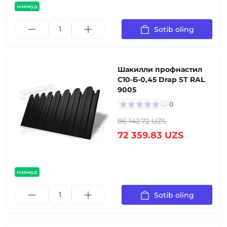
мавжуд
Sotib oling
Шакилли профнастил
С10-Б-0,45 Drap ST RAL
9005
0
86 142.72 UZS
72 359.83 UZS
мавжуд
Sotib oling