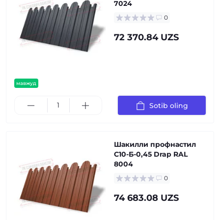
7024
0
72 370.84 UZS
мавжуд
Sotib oling
Шакилли профнастил
С10-Б-0,45 Drap RAL
8004
0
74 683.08 UZS