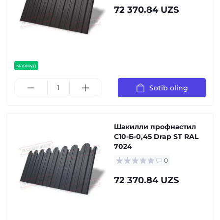
72 370.84 UZS
мавжуд
Sotib oling
Шакилли профнастил
С10-Б-0,45 Drap ST RAL
7024
0
72 370.84 UZS