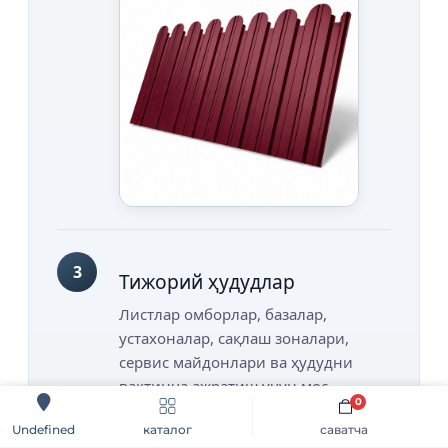
3
Тижорий ҳудудлар
Листлар омборлар, базалар,
устахоналар, сақлаш зоналари,
сервис майдонлари ва ҳудудни
вақтинча ажратиш учун мос.
0
каталог
саватча
Undefined