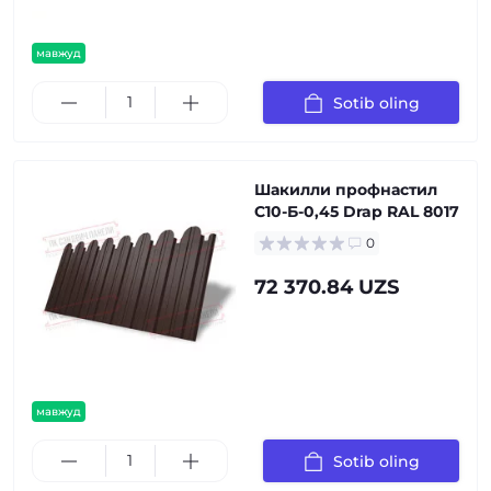
мавжуд
Sotib oling
Шакилли профнастил
С10-Б-0,45 Drap RAL 8017
0
72 370.84 UZS
мавжуд
Sotib oling