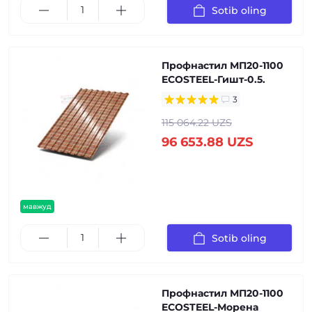
Sotib oling
Профнастил МП20-1100
ECOSTEEL-Гишт-0.5.
3
115 064.22 UZS
96 653.88 UZS
мавжуд
Sotib oling
Профнастил МП20-1100
ECOSTEEL-Морена