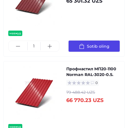
65 301.32 UZS
мавжуд
Sotib oling
Профнастил МП20-1100
Norman RAL-3020-0.5.
0
79 488.42 UZS
66 770.23 UZS
мавжуд