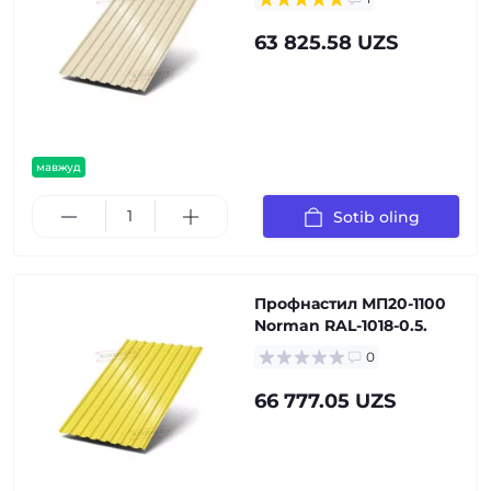
63 825.58 UZS
мавжуд
Sotib oling
Профнастил МП20-1100
Norman RAL-1018-0.5.
0
66 777.05 UZS