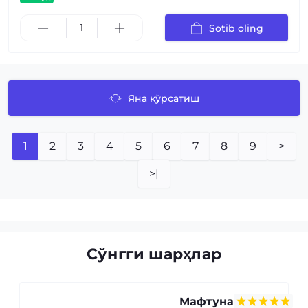
Sotib oling
Яна кўрсатиш
1
2
3
4
5
6
7
8
9
>
>|
Сўнгги шарҳлар
Мафтуна