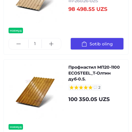
117 260.26 UZS
98 498.55 UZS
мавжуд
Sotib oling
Профнастил МП20-1100
ECOSTEEL_T-Олтин
дуб-0.5.
2
100 350.05 UZS
мавжуд