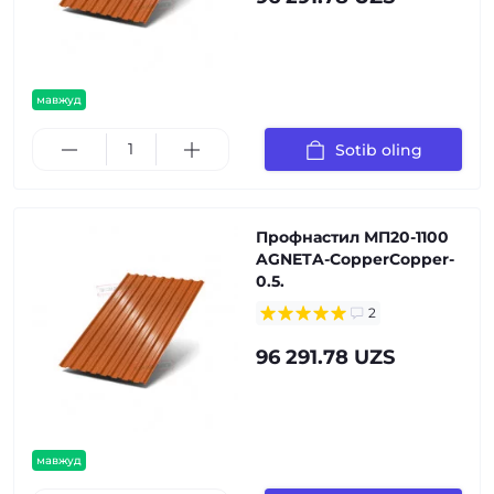
мавжуд
Sotib oling
Профнастил МП20-1100
AGNETA-CopperCopper-
0.5.
2
96 291.78 UZS
мавжуд