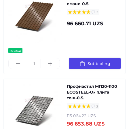
емани-0.5.
2
96 660.71 UZS
мавжуд
Sotib oling
Профнастил МП20-1100
ECOSTEEL-Оқ плита
тош-0.5.
2
115 064.22 UZS
96 653.88 UZS