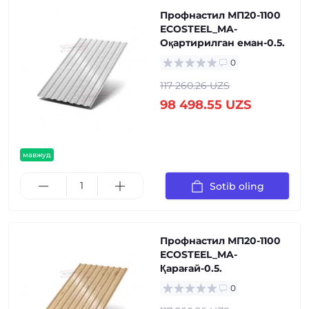
Профнастил МП20-1100
ECOSTEEL_MA-
Оқартирилган еман-0.5.
0
117 260.26 UZS
98 498.55 UZS
мавжуд
Sotib oling
Профнастил МП20-1100
ECOSTEEL_MA-
Қарағай-0.5.
0