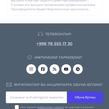
выгодно и быстро! Ждали 5 дней при обещанных 7.
Считаем это высшим проявлением профессионализма.
Производителю браво! Вернемся еще однозначно...
ТЕЛЕФОНЛАР:
+998 78 555 17 30
ИЖТИМОИЙ ТАРМОҚЛАР:
ЯНГИЛИКЛАР ВА АКЦИЯЛАРГА ОБУНА БЎЛИНГ:
Обуна бўлиш
Мен ўқидим
Хавфсизлик сиёсати
ва шартларга розиман