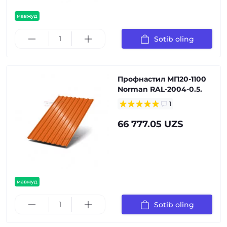
мавжуд
Sotib oling
Профнастил МП20-1100
Norman RAL-2004-0.5.
1
66 777.05 UZS
мавжуд
Sotib oling