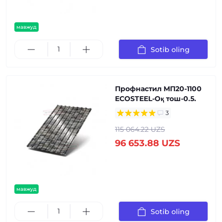
мавжуд
Sotib oling
Профнастил МП20-1100
ECOSTEEL-Оқ тош-0.5.
3
115 064.22 UZS
96 653.88 UZS
мавжуд
Sotib oling