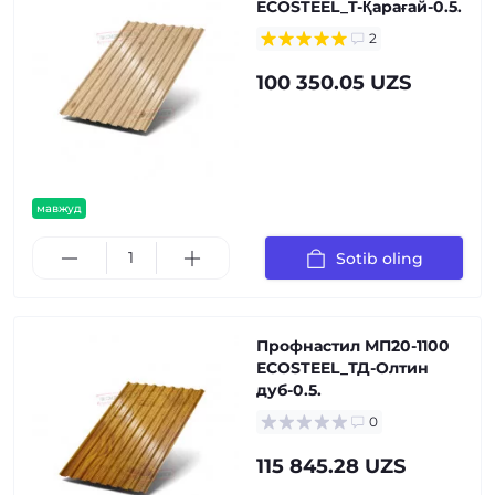
ECOSTEEL_T-Қарағай-0.5.
2
100 350.05 UZS
мавжуд
Sotib oling
Профнастил МП20-1100
ECOSTEEL_ТД-Олтин
дуб-0.5.
0
115 845.28 UZS