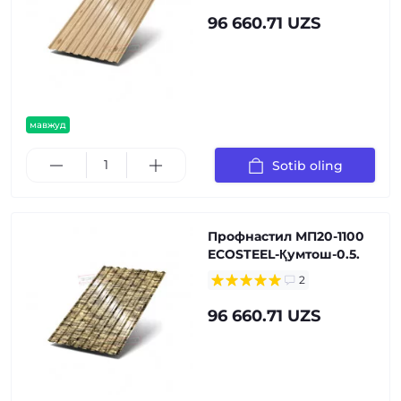
96 660.71 UZS
мавжуд
Sotib oling
Профнастил МП20-1100
ECOSTEEL-Қумтош-0.5.
2
96 660.71 UZS