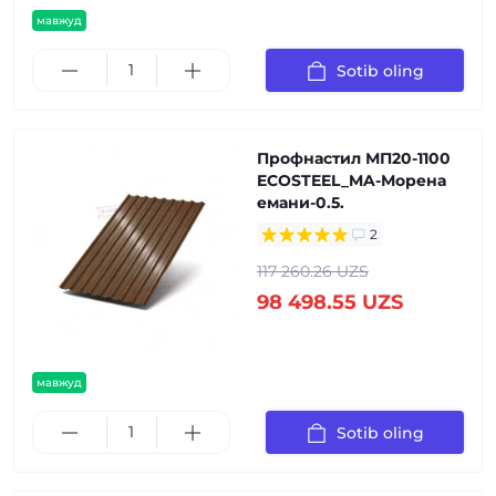
мавжуд
Sotib oling
Профнастил МП20-1100
ECOSTEEL_MA-Морена
емани-0.5.
2
117 260.26 UZS
98 498.55 UZS
мавжуд
Sotib oling