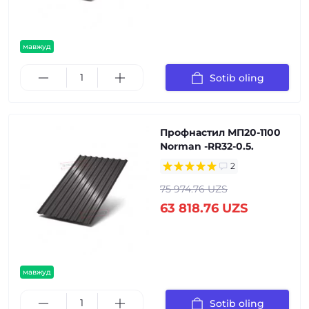
мавжуд
Sotib oling
Профнастил МП20-1100
Norman -RR32-0.5.
2
75 974.76 UZS
63 818.76 UZS
мавжуд
Sotib oling