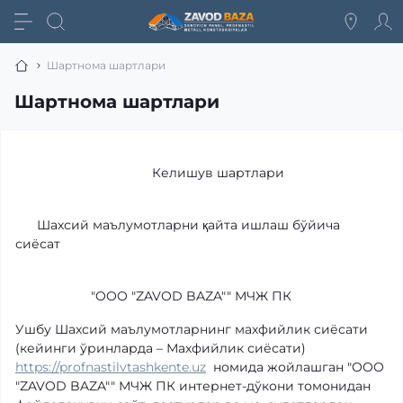
Шартнома шартлари
Шартнома шартлари
Келишув шартлари
Шахсий маълумотларни қайта ишлаш бўйича
сиёсат
"OOO "ZAVOD BAZA"" МЧЖ ПК
Ушбу Шахсий маълумотларнинг махфийлик сиёсати
(кейинги ўринларда – Махфийлик сиёсати)
https://profnastilvtashkente.uz
номида жойлашган "OOO
"ZAVOD BAZA"" МЧЖ ПК интернет-дўкони томонидан