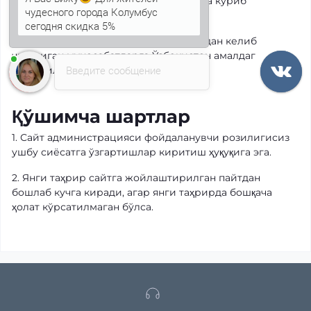
қонунчилигига мувофиқ суд тартибида кўриб
чудесного города Колумбус
чиқилади.
сегодня скидка 5%
4. Ушбу Махфийлик сиёсатидан ва ундан келиб
чиқадиган муносабатларга Ўзбекистон амалдаг
Введите сообщение
қонунчилиги татбиқ этилади.
Қўшимча шартлар
1. Сайт администрацияси фойдаланувчи розилигисиз
ушбу сиёсатга ўзгартишлар киритиш ҳуқуқига эга.
2. Янги таҳрир сайтга жойлаштирилган пайтдан
бошлаб кучга киради, агар янги таҳрирда бошқача
ҳолат кўрсатилмаган бўлса.