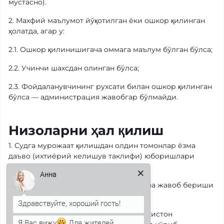
мустасно).
2. Махфий маълумот йўқотилган ёки ошкор қилинган
ҳолатда, агар у:
2.1. Ошкор қилинишигача оммага маълум бўлган бўлса;
2.2. Учинчи шахсдан олинган бўлса;
2.3. Фойдаланувчининг рухсати билан ошкор қилинган
бўлса — администрация жавобгар бўлмайди.
Низоларни ҳал қилиш
1. Судга мурожаат қилишдан олдин томонлар ёзма
даъво (ихтиёрий келишув таклифи) юборишлари
шарт.
Анна
2. Даъво олган томон 30 кун ичида ёзма жавоб бериши
керак.
3. Келишувга эришилмаса, низо Ўзбекистон
Я Вас вижу
Для жителей