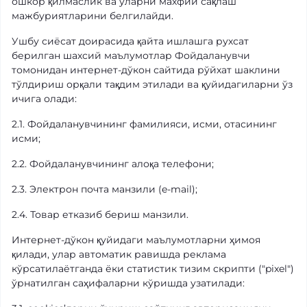
ошкор қилмаслик ва уларни махфий сақлаш
мажбуриятларини белгилайди.
Ушбу сиёсат доирасида қайта ишлашга рухсат
берилган шахсий маълумотлар Фойдаланувчи
томонидан интернет-дўкон сайтида рўйхат шаклини
тўлдириш орқали тақдим этилади ва қуйидагиларни ўз
ичига олади:
2.1. Фойдаланувчининг фамилияси, исми, отасининг
исми;
2.2. Фойдаланувчининг алоқа телефони;
2.3. Электрон почта манзили (e-mail);
2.4. Товар етказиб бериш манзили.
Интернет-дўкон қуйидаги маълумотларни ҳимоя
қилади, улар автоматик равишда реклама
кўрсатилаётганда ёки статистик тизим скрипти ("pixel")
ўрнатилган саҳифаларни кўришда узатилади: