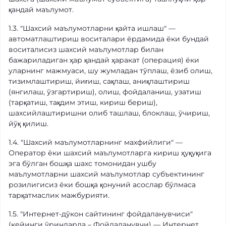
қандай маълумот.
1.3. "Шахсий маълумотларни қайта ишлаш" —
автоматлаштириш воситалари ёрдамида ёки бундай
воситалисиз шахсий маълумотлар билан
бажариладиган ҳар қандай ҳаракат (операция) ёки
уларнинг мажмуаси, шу жумладан тўплаш, ёзиб олиш,
тизимлаштириш, йиғиш, сақлаш, аниқлаштириш
(янгилаш, ўзгартириш), олиш, фойдаланиш, узатиш
(тарқатиш, тақдим этиш, кириш бериш),
шахсийлаштиришни олиб ташлаш, блоклаш, ўчириш,
йўқ қилиш.
1.4. "Шахсий маълумотларнинг махфийлиги" —
Оператор ёки шахсий маълумотларга кириш ҳуқуқига
эга бўлган бошқа шахс томонидан ушбу
маълумотларни шахсий маълумотлар субъектининг
розилигисиз ёки бошқа қонуний асослар бўлмаса
тарқатмаслик мажбурияти.
1.5. "Интернет-дўкон сайтининг фойдаланувчиси"
(кейинги ўринларда – Фойдаланувчи) — Интернет