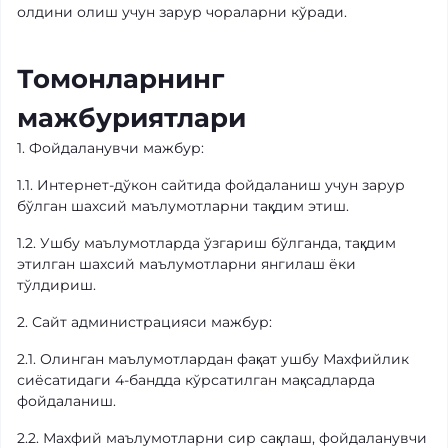
олдини олиш учун зарур чораларни кўради.
Томонларнинг
мажбуриятлари
1. Фойдаланувчи мажбур:
1.1. Интернет-дўкон сайтида фойдаланиш учун зарур
бўлган шахсий маълумотларни тақдим этиш.
1.2. Ушбу маълумотларда ўзгариш бўлганда, тақдим
этилган шахсий маълумотларни янгилаш ёки
тўлдириш.
2. Сайт администрацияси мажбур:
2.1. Олинган маълумотлардан фақат ушбу Махфийлик
сиёсатидаги 4-бандда кўрсатилган мақсадларда
фойдаланиш.
2.2. Махфий маълумотларни сир сақлаш, фойдаланувчи