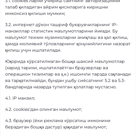
3.1. cookies’ларни ўчириш сайтнинг авторизацияни
талаб қиладиган айрим қисмларига киришни
имконсиз қилиши мумкин;
3.2. интернет-дўкон ташриф буюрувчиларнинг IP-
манзиллар статистик маълумотларини йиғади. Бу
маълумот техник муаммоларни аниқлаш ва ҳал қилиш,
ҳамда молиявий тўловларнинг қонунийлигини назорат
қилиш учун ишлатилади.
Юқорида кўрсатилмаган бошқа шахсий маълумотлар
(харид тарихи, ишлатилаётган браузерлар ва
операцион тизимлар ва ҳ.к.) ишончли тарзда сақланади
ва тарқатилмайди, бундан ушбу сиёсатнинг 5.2 ва 5.3-
бандларида назарда тутилган ҳолатлар мустасно.
4.1. IP манзил;
4.2. cookies’дан олинган маълумот;
4.3. браузер (ёки реклама кўрсатиш имконини
берадиган бошқа дастур) ҳақидаги маълумот;