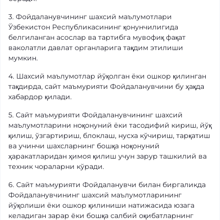
3. Фойдаланувчининг шахсий маълумотлари
Ўзбекистон Республикасининг қонунчилигида
белгиланган асослар ва тартибга мувофиқ фақат
ваколатли давлат органларига тақдим этилиши
мумкин.
4. Шахсий маълумотлар йўқолган ёки ошкор қилинган
тақдирда, сайт маъмурияти Фойдаланувчини бу ҳақда
хабардор қилади.
5. Сайт маъмурияти Фойдаланувчининг шахсий
маълумотларини ноқонуний ёки тасодифий кириш, йўқ
қилиш, ўзгартириш, блоклаш, нусха кўчириш, тарқатиш
ва учинчи шахсларнинг бошқа ноқонуний
ҳаракатларидан ҳимоя қилиш учун зарур ташкилий ва
техник чораларни кўради.
6. Сайт маъмурияти Фойдаланувчи билан биргаликда
Фойдаланувчининг шахсий маълумотларининг
йўқолиши ёки ошкор қилиниши натижасида юзага
келадиган зарар ёки бошқа салбий оқибатларнинг