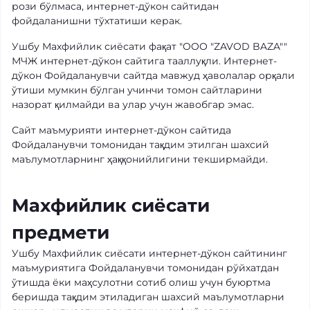
рози бўлмаса, интернет-дўкон сайтидан
фойдаланишни тўхтатиши керак.
Ушбу Махфийлик сиёсати фақат "OOO "ZAVOD BAZA""
МЧЖ интернет-дўкон сайтига тааллуқли. Интернет-
дўкон Фойдаланувчи сайтда мавжуд ҳаволалар орқали
ўтиши мумкин бўлган учинчи томон сайтларини
назорат қилмайди ва улар учун жавобгар эмас.
Сайт маъмурияти интернет-дўкон сайтида
Фойдаланувчи томонидан тақдим этилган шахсий
маълумотларнинг ҳаққонийлигини текширмайди.
Махфийлик сиёсати
предмети
Ушбу Махфийлик сиёсати интернет-дўкон сайтининг
маъмуриятига Фойдаланувчи томонидан рўйхатдан
ўтишда ёки маҳсулотни сотиб олиш учун буюртма
беришда тақдим этиладиган шахсий маълумотларни