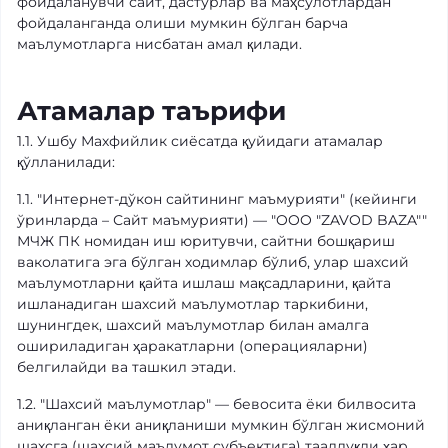
фойдаланувчи сайт, дастурлар ва маҳсулотлардан
фойдаланганда олиши мумкин бўлган барча
маълумотларга нисбатан амал қилади.
Атамалар таърифи
1.1. Ушбу Махфийлик сиёсатда қуйидаги атамалар
қўлланилади:
1.1. "Интернет-дўкон сайтининг маъмурияти" (кейинги
ўринларда – Сайт маъмурияти) — "OOO "ZAVOD BAZA""
МЧЖ ПК номидан иш юритувчи, сайтни бошқариш
ваколатига эга бўлган ходимлар бўлиб, улар шахсий
маълумотларни қайта ишлаш мақсадларини, қайта
ишланадиган шахсий маълумотлар таркибини,
шунингдек, шахсий маълумотлар билан амалга
ошириладиган ҳаракатларни (операцияларни)
белгилайди ва ташкил этади.
1.2. "Шахсий маълумотлар" — бевосита ёки билвосита
аниқланган ёки аниқланиши мумкин бўлган жисмоний
шахсга (шахсий маълумот субъектига) тааллуқли ҳар