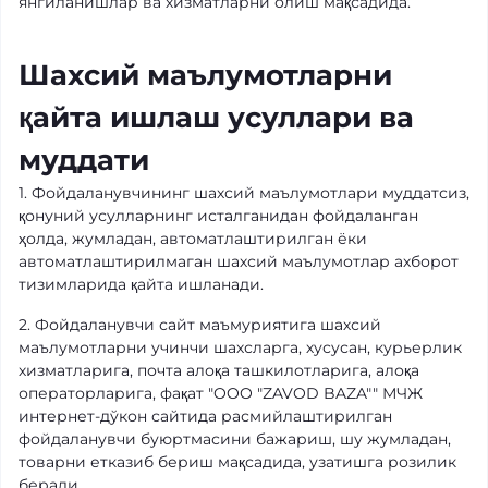
янгиланишлар ва хизматларни олиш мақсадида.
Шахсий маълумотларни
қайта ишлаш усуллари ва
муддати
1. Фойдаланувчининг шахсий маълумотлари муддатсиз,
қонуний усулларнинг исталганидан фойдаланган
ҳолда, жумладан, автоматлаштирилган ёки
автоматлаштирилмаган шахсий маълумотлар ахборот
тизимларида қайта ишланади.
2. Фойдаланувчи сайт маъмуриятига шахсий
маълумотларни учинчи шахсларга, хусусан, курьерлик
хизматларига, почта алоқа ташкилотларига, алоқа
операторларига, фақат "OOO "ZAVOD BAZA"" МЧЖ
интернет-дўкон сайтида расмийлаштирилган
фойдаланувчи буюртмасини бажариш, шу жумладан,
товарни етказиб бериш мақсадида, узатишга розилик
беради.