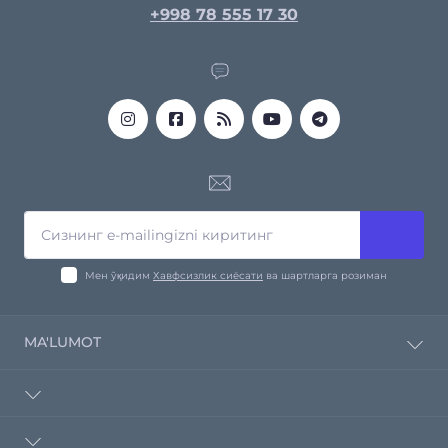
+998 78 555 17 30
Мен ўқидим
Хавфсизлик сиёсати
ва шартларга розиман
MA'LUMOT
Компания ҳақида
Етказиб бермоқ
Профнастил
Хавфсизлик сиёсати