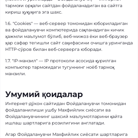
тармоғи орқали сайтдан фойдаланадиган ва сайтга
кириш ҳуқуқига эга шахс.
1.6. "Cookies" — веб-сервер томонидан юбориладиган
ва фойдаланувчи компютерида сақланадиган кичик
ҳажмли маълумот бўлиб, веб-мижоз ёки веб-браузер
ҳар сафар тегишли сайт саҳифасини очишга уринганда
HTTP-сўров билан веб-серверга юборади.
1.7. "IP-манзил" — IP протоколи асосида қурилган
компьютер тармоғидаги тугуннинг ноёб тармоқ
манзили.
Умумий қоидалар
Интернет-дўкон сайтидан Фойдаланувчи томонидан
фойдаланилиши ушбу Махфийлик сиёсати ва
Фойдаланувчининг шахсий маълумотларини қайта
ишлаш шартларига розилигини англатади.
Агар Фойдаланувчи Махфийлик сиёсати шартларига