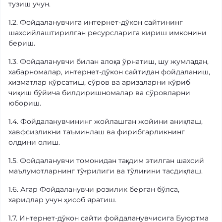
тузиш учун.
1.2. Фойдаланувчига интернет-дўкон сайтининг
шахсийлаштирилган ресурсларига кириш имконини
бериш.
1.3. Фойдаланувчи билан алоқа ўрнатиш, шу жумладан,
хабарномалар, интернет-дўкон сайтидан фойдаланиш,
хизматлар кўрсатиш, сўров ва аризаларни кўриб
чиқиш бўйича билдиришномалар ва сўровларни
юбориш.
1.4. Фойдаланувчининг жойлашган жойини аниқлаш,
хавфсизликни таъминлаш ва фирибгарликнинг
олдини олиш.
1.5. Фойдаланувчи томонидан тақдим этилган шахсий
маълумотларнинг тўғрилиги ва тўлиғини тасдиқлаш.
1.6. Агар Фойдаланувчи розилик берган бўлса,
харидлар учун ҳисоб яратиш.
1.7. Интернет-дўкон сайти фойдаланувчисига Буюртма