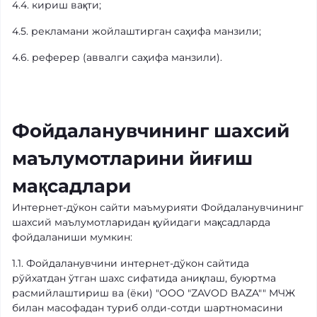
4.4. кириш вақти;
4.5. рекламани жойлаштирган саҳифа манзили;
4.6. реферер (аввалги саҳифа манзили).
Фойдаланувчининг шахсий
маълумотларини йиғиш
мақсадлари
Интернет-дўкон сайти маъмурияти Фойдаланувчининг
шахсий маълумотларидан қуйидаги мақсадларда
фойдаланиши мумкин:
1.1. Фойдаланувчини интернет-дўкон сайтида
рўйхатдан ўтган шахс сифатида аниқлаш, буюртма
расмийлаштириш ва (ёки) "OOO "ZAVOD BAZA"" МЧЖ
билан масофадан туриб олди-сотди шартномасини