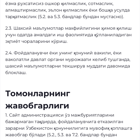
ёзма рухсатисиз ошкор қилмаслик, сотмаслик,
алмаштирмаслик, эълон қилмаслик ёки бошқа усулда
тарқатмаслик (5.2. ва 5.3. бандлар бундан мустасно).
2.3. Шахсий маълумотлар махфийлигини ҳимоя қилиш
учун одатда амалдаги иш фаолиятида қўлланиладиган
эҳтиёт чораларини кўриш.
2.4. Фойдаланувчи ёки унинг қонуний вакили, ёки
ваколатли давлат органи мурожаати келиб тушганда,
шахсий маълумотларни текширув муддати давомида
блоклаш.
Томонларнинг
жавобгарлиги
1. Сайт администрацияси ўз мажбуриятларини
бажармаган тақдирда, фойдаланувчига етказилган
зарарни Ўзбекистон қонунчилигига мувофиқ қоплашга
жавобгар бўлади (5.2., 5.3. ва 7.2. бандлар бундан