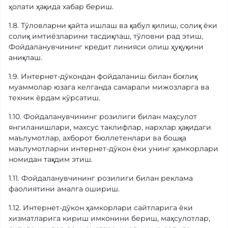
ҳолати ҳақида хабар бериш.
1.8. Тўловларни қайта ишлаш ва қабул қилиш, солиқ ёки
солиқ имтиёзларини тасдиқлаш, тўловни рад этиш,
Фойдаланувчининг кредит линияси олиш ҳуқуқини
аниқлаш.
1.9. Интернет-дўкондан фойдаланиш билан боғлиқ
муаммолар юзага келганда самарали мижозларга ва
техник ёрдам кўрсатиш.
1.10. Фойдаланувчининг розилиги билан маҳсулот
янгиланишлари, махсус таклифлар, нархлар ҳақидаги
маълумотлар, ахборот бюллетенлари ва бошқа
маълумотларни интернет-дўкон ёки унинг ҳамкорлари
номидан тақдим этиш.
1.11. Фойдаланувчининг розилиги билан реклама
фаолиятини амалга ошириш.
1.12. Интернет-дўкон ҳамкорлари сайтларига ёки
хизматларига кириш имконини бериш, маҳсулотлар,