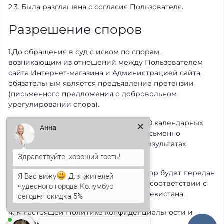
2.3. Была разглашена с согласия Пользователя.
Разрешение споров
1.До обращения в суд с иском по спорам,
возникающим из отношений между Пользователем
сайта Интернет-магазина и Администрацией сайта,
обязательным является предъявление претензии
(письменного предложения о добровольном
урегулировании спора).
2. .Получатель претензии в течение 30 календарных
Анна
дней со дня получения претензии, письменно
уведомляет заявителя претензии о результатах
рассмотрения претензии.
3. При не достижении соглашения спор будет передан
Я Вас вижу
Для жителей
на рассмотрение в судебный орган в соответствии с
чудесного города Колумбус
действующим законодательством Узбекистана.
сегодня скидка 5%
4. К настоящей Политике конфиденциальности и
отношениям между Пользователем и