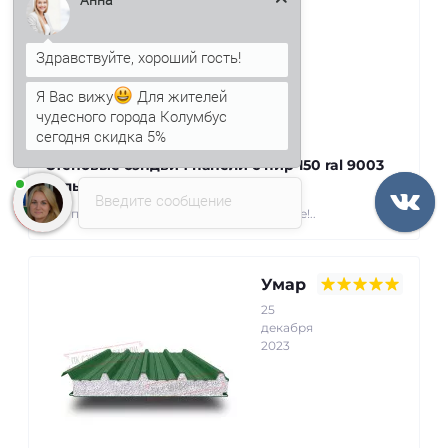
Я Вас вижу
Для жителей
чудесного города Колумбус
сегодня скидка 5%
Стеновые сэндвич панели с пир 150 ral 9003
белый
Введите сообщение
Все пришло вовремя, упаковка на высоте!..
Умар
25
декабря
2023