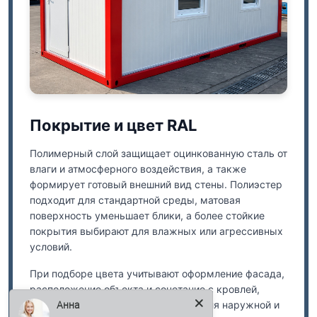
Модульные объекты
Покрытие и цвет RAL
Полимерный слой защищает оцинкованную сталь от
влаги и атмосферного воздействия, а также
формирует готовый внешний вид стены. Полиэстер
подходит для стандартной среды, матовая
поверхность уменьшает блики, а более стойкие
покрытия выбирают для влажных или агрессивных
условий.
При подборе цвета учитывают оформление фасада,
расположение объекта и сочетание с кровлей,
Анна
воротами и доборными деталями. Для наружной и