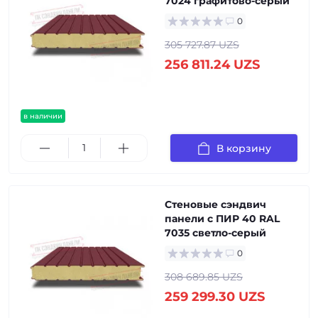
7024 графитово-серый
0
305 727.87 UZS
256 811.24 UZS
в наличии
В корзину
Стеновые сэндвич
панели с ПИР 40 RAL
7035 светло-серый
0
308 689.85 UZS
259 299.30 UZS