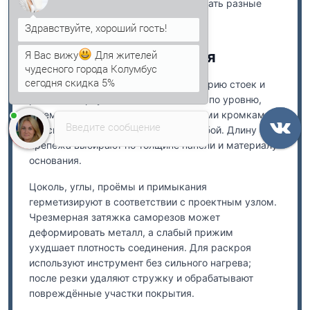
внутренней стороны можно согласовать разные
оттенки.
Я Вас вижу
Для жителей
Монтаж и герметизация
чудесного города Колумбус
сегодня скидка 5%
Перед установкой проверяют геометрию стоек и
Анна
печатает...
ригелей. Первую панель выставляют по уровню,
затем элементы соединяют замковыми кромками и
Введите сообщение
фиксируют саморезами с EPDM-шайбой. Длину
крепежа выбирают по толщине панели и материалу
основания.
Цоколь, углы, проёмы и примыкания
герметизируют в соответствии с проектным узлом.
Чрезмерная затяжка саморезов может
деформировать металл, а слабый прижим
ухудшает плотность соединения. Для раскроя
используют инструмент без сильного нагрева;
после резки удаляют стружку и обрабатывают
повреждённые участки покрытия.