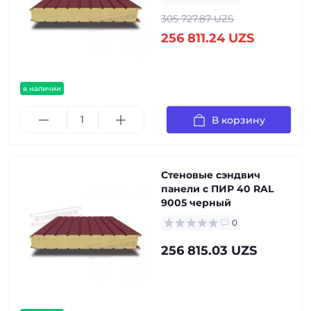
305 727.87 UZS
256 811.24 UZS
в наличии
В корзину
Стеновые сэндвич
панели с ПИР 40 RAL
9005 черный
0
256 815.03 UZS