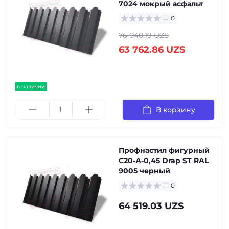
7024 мокрый асфальт
0
76 040.19 UZS
63 762.86 UZS
в наличии
В корзину
Профнастил фигурный
С20-А-0,45 Drap ST RAL
9005 черный
0
64 519.03 UZS