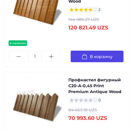
Wood
2
144 085.27 UZS
120 821.49 UZS
в наличии
В корзину
Профнастил фигурный
С20-А-0,45 Print
Premium Antique Wood
0
84 663.18 UZS
70 993.60 UZS