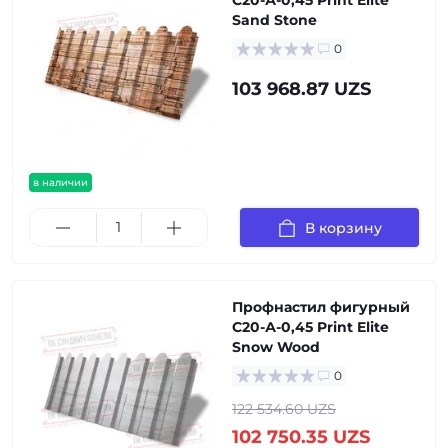
С20-А-0,45 Print Elite
Sand Stone
0
103 968.87 UZS
в наличии
В корзину
Профнастил фигурный
С20-А-0,45 Print Elite
Snow Wood
0
122 534.60 UZS
102 750.35 UZS