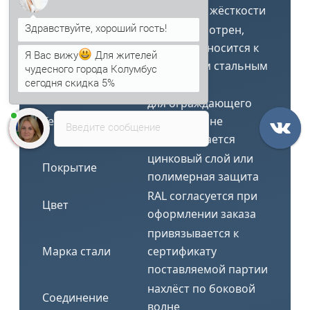
требуемой жёсткости
не предусмотрен,
Я Вас вижу
Для жителей
изделие относится к
Утеплитель
чудесного города Колумбус
одинарным стальным
сегодня скидка 5%
листам
Анна
печатает...
для ограждающего
Теплопроводность
профлиста не
Введите сообщение
рассчитывается
цинковый слой или
Покрытие
полимерная защита
RAL согласуется при
Цвет
оформлении заказа
привязывается к
Марка стали
сертификату
поставляемой партии
нахлёст по боковой
Соединение
волне