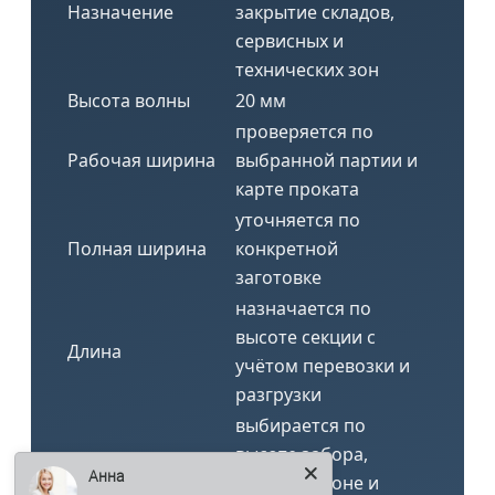
Назначение
закрытие складов,
сервисных и
технических зон
Высота волны
20 мм
проверяется по
Рабочая ширина
выбранной партии и
карте проката
уточняется по
Полная ширина
конкретной
заготовке
назначается по
высоте секции с
Длина
учётом перевозки и
разгрузки
выбирается по
высоте забора,
Анна
Толщина металла
ветровой зоне и