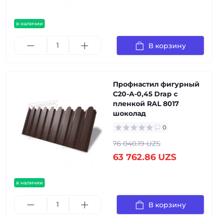
в наличии
В корзину
Профнастил фигурный
С20-А-0,45 Drap с
пленкой RAL 8017
шоколад
0
76 040.19 UZS
63 762.86 UZS
в наличии
В корзину