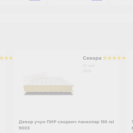
Севара
22 май
2025
Девор учун ПИР сэндвич панеллар 150 ral
9003