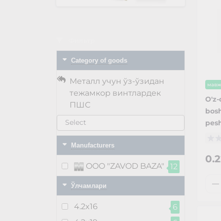
Фильтр
Category of goods
Металл учун ўз-ўзидан
мавж
тежамкор винтлардек
O'z-
ПШС
bosh
pesh
Manufacturers
0.
OOO "ZAVOD BAZA"
12
Ўлчамлари
4.2x16
6