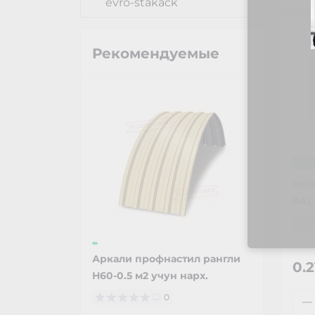
evro-stakack
Рекомендуемые
мавж
Pshs
RAL 
Аркали профнастил рангли
0.
Н60-0.5 м2 учун нарх.
0