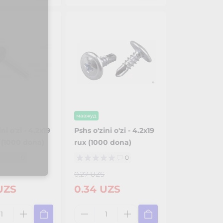
мавжуд
ni o'zi - 4.2x19
Pshs o'zini o'zi - 4.2x19
 (1000 dona)
rux (1000 dona)
0
0
S
0.27 UZS
UZS
0.34 UZS