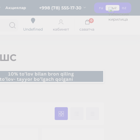
+998 (78) 555-17-30
г
Акциялар
ru
uz
oz
0
кабинет
саватча
Undefined
ПШС