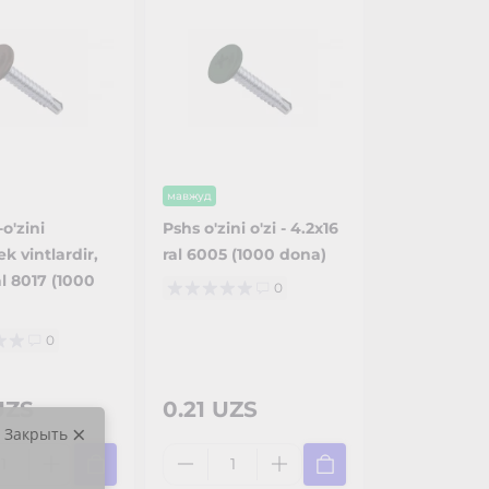
мавжуд
-o'zini
Pshs o'zini o'zi - 4.2x16
ek vintlardir,
ral 6005 (1000 dona)
al 8017 (1000
0
0
UZS
0.21 UZS
Закрыть