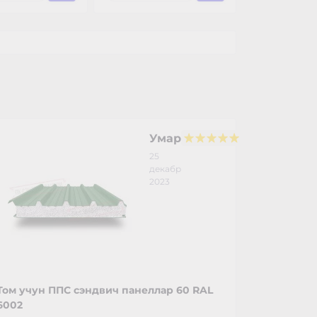
Умар
25
декабр
2023
Том учун ППС сэндвич панеллар 60 RAL
6002