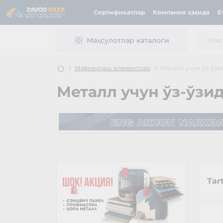
Сертификатлар
Компания ҳақида
Е
Маҳсулотлар каталоги
Маҳкамлаш элементлар
Металл учун ўз-ўз
Металл учун ўз-ўзи
Tar