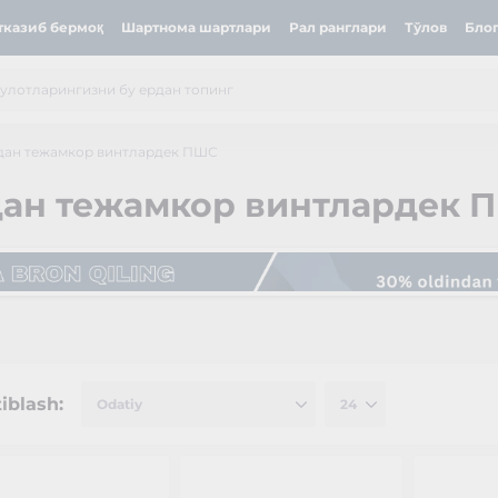
тказиб бермоқ
Шартнома шартлари
Рал ранглари
Тўлов
Бло
идан тежамкор винтлардек ПШС
дан тежамкор винтлардек 
tiblash: