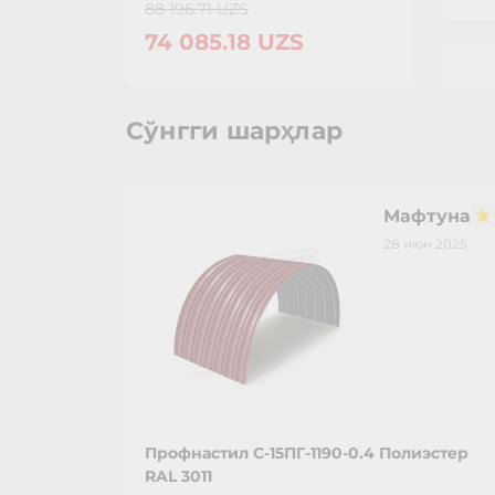
88 196.71 UZS
74 085.18 UZS
Сўнгги шарҳлар
Мафтуна
28 июн 2025
Профнастил С-15ПГ-1190-0.4 Полиэстер
RAL 3011