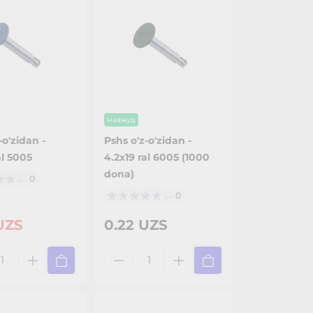
мавжуд
-o'zidan -
Pshs o'z-o'zidan -
al 5005
4.2x19 ral 6005 (1000
dona)
0
0
S
UZS
0.22 UZS