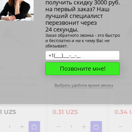
получить скидку
3000
руб.
на первый заказ? Наш
лучший специалист
перезвонит через
24 секунды.
Заказ обратного звонка - это быстро
и бесплатно и ни к чему Вас не
обязывает.
Позвоните мне!
уд
мавжуд
мавжуд
 o'zini o'zi - 4.2x16
Pshs o'zini o'zi - 4.2x16
Pshs o'zi
8017 (1000 dona)
rux (1000 dona)
ral 3005
Выбрать удобное время звонка
0
0
0.25 UZS
0.27 UZ
21 UZS
0.31 UZS
0.34 