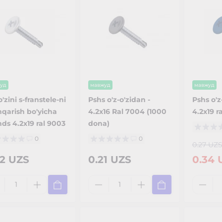
уд
мавжуд
мавжуд
o'zini s-franstele-ni
Pshs o'z-o'zidan -
Pshs o'z
qarish bo'yicha
4.2x16 Ral 7004 (1000
4.2x19 r
ds 4.2x19 ral 9003
dona)
0
0
0.27 UZ
22 UZS
0.21 UZS
0.34 