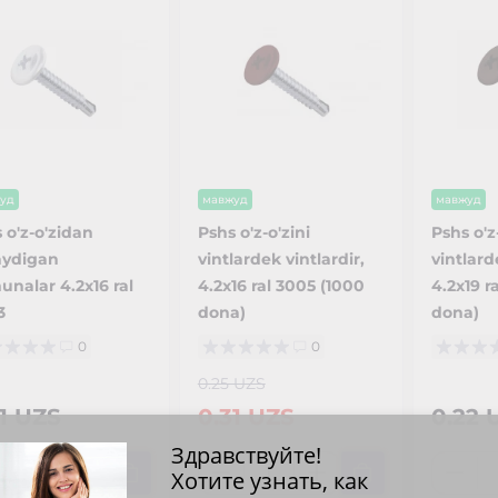
уд
мавжуд
мавжуд
 o'z-o'zidan
Pshs o'z-o'zini
Pshs o'z
aydigan
vintlardek vintlardir,
vintlard
nalar 4.2x16 ral
4.2x16 ral 3005 (1000
4.2x19 r
3
dona)
dona)
0
0
0.25 UZS
21 UZS
0.31 UZS
0.22 
Здравствуйте!
Хотите узнать, как