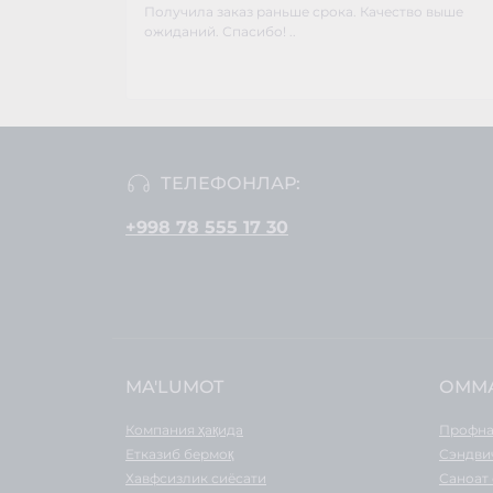
Получила заказ раньше срока. Качество выше
ожиданий. Спасибо! ..
ТЕЛЕФОНЛАР:
+998 78 555 17 30
MA'LUMOT
ОММ
Компания ҳақида
Профна
Етказиб бермоқ
Сэндви
Хавфсизлик сиёсати
Саноат 