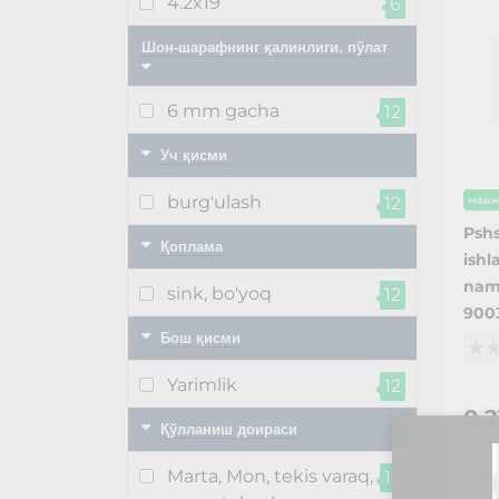
4.2x19
6
Шон-шарафнинг қалинлиги. пўлат
6 mm gacha
12
Уч қисми
burg'ulash
12
мавж
Pshs
Қоплама
ishl
namu
sink, bo'yoq
12
900
Бош қисми
Yarimlik
12
0.
Қўлланиш доираси
Marta, Mon, tekis varaq,
12