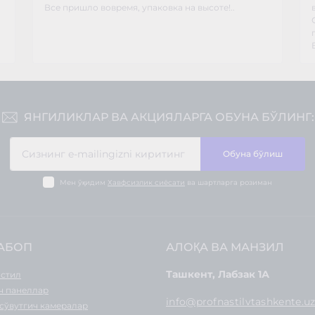
Все пришло вовремя, упаковка на высоте!..
ЯНГИЛИКЛАР ВА АКЦИЯЛАРГА ОБУНА БЎЛИНГ:
Обуна бўлиш
Мен ўқидим
Хавфсизлик сиёсати
ва шартларга розиман
АБОП
АЛОҚА ВА МАНЗИЛ
Ташкент, Лабзак 1А
стил
ч панеллар
info@profnastilvtashkente.u
сўвутгич камералар