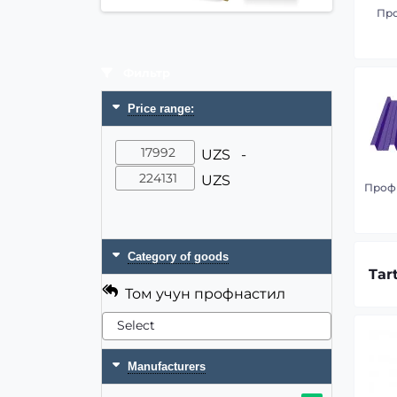
Пр
Фильтр
Price range:
UZS -
UZS
Проф
Category of goods
Tar
Том учун профнастил
Manufacturers