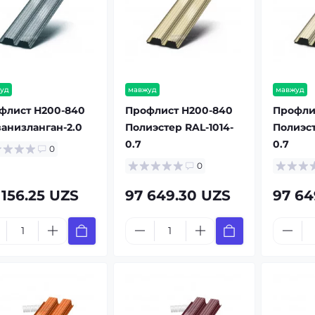
уд
мавжуд
мавжуд
флист Н200-840
Профлист Н200-840
Профли
ванизланган-2.0
Полиэстер RAL-1014-
Полиэст
0.7
0.7
0
0
 156.25 UZS
97 649.30 UZS
97 64