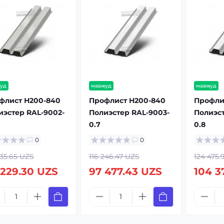
уд
мавжуд
мавжуд
флист Н200-840
Профлист Н200-840
Профли
иэстер RAL-9002-
Полиэстер RAL-9003-
Полиэст
0.7
0.8
0
0
335.65 UZS
116 246.47 UZS
124 475.
 229.30 UZS
97 477.43 UZS
104 3