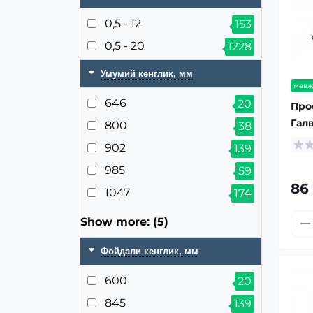
0,5 - 12
153
0,5 - 20
1228
Умумий кенглик, мм
мавж
646
20
Про
Гал
800
38
902
139
985
59
86
1047
174
Show more: (5)
Фойдали кенглик, мм
600
20
845
139