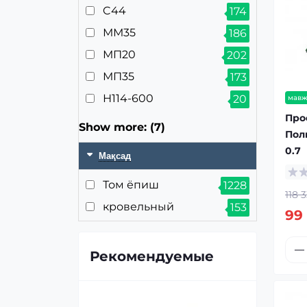
C44
174
ММ35
186
МП20
202
МП35
173
Н114-600
20
мавж
Про
Show more: (7)
Пол
0.7
Мақсад
Том ёпиш
1228
118 
кровельный
153
99
Рекомендуемые