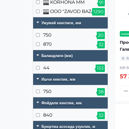
KORHONA MM
91
OOO "ZAVOD BAZA"
1290
Умумий кенглиги, мм
мавж
750
20
Про
870
32
Гал
Баландлиги (мм)
44
68 3
153
57
Ишчи кенглик, мм
750
38
Фойдали кенглик, мм
840
32
Буюртма асосида узунлик, м