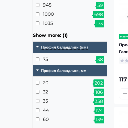
945
59
1000
698
1035
173
Show more: (1)
мавж
Про
Профил баландлиги (мм)
Гал
75
38
Профил баландлиги, мм
117
20
202
32
186
35
358
44
174
60
139