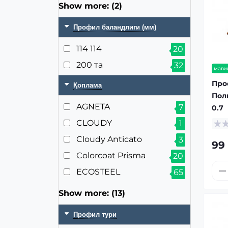
Show more: (2)
Профил баландлиги (мм)
114 114
20
200 та
32
мавж
Про
Қоплама
Пол
AGNETA
7
0.7
CLOUDY
1
Cloudy Anticato
3
99
Colorcoat Prisma
20
ECOSTEEL
65
Show more: (13)
Профил тури