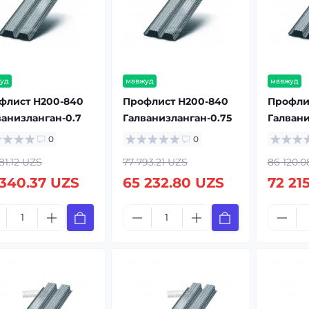
уд
мавжуд
мавжуд
флист Н200-840
Профлист Н200-840
Профли
ванизланган-0.7
Галванизланган-0.75
Галвани
0
0
81.12 UZS
77 793.21 UZS
86 120.0
 340.37 UZS
65 232.80 UZS
72 21