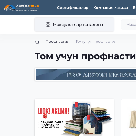
Сертификатлар
Компания ҳақида
Е
Маҳсулотлар каталоги
Профнастил
Том учун профнастил
Том учун профнаст