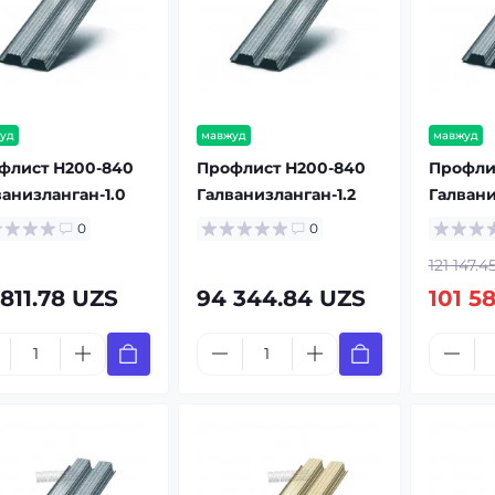
уд
мавжуд
мавжуд
флист Н200-840
Профлист Н200-840
Профли
ванизланган-1.0
Галванизланган-1.2
Галвани
0
0
121 147.
 811.78 UZS
94 344.84 UZS
101 58