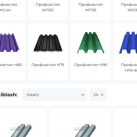
офнастил
Профнастил
Профнастил
Профна
НС44
МП20
МП35
ММ3
настил Н60
Профнастил Н75
Профнастил Н90
Профна
Н114-
tiblash: