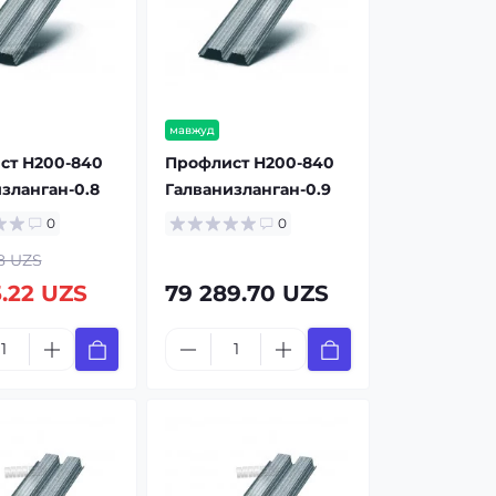
мавжуд
ст Н200-840
Профлист Н200-840
зланган-0.8
Галванизланган-0.9
0
0
8 UZS
5.22 UZS
79 289.70 UZS