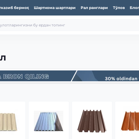
тказиб бермоқ
Шартнома шартлари
Рал ранглари
Тўлов
Бло
ил