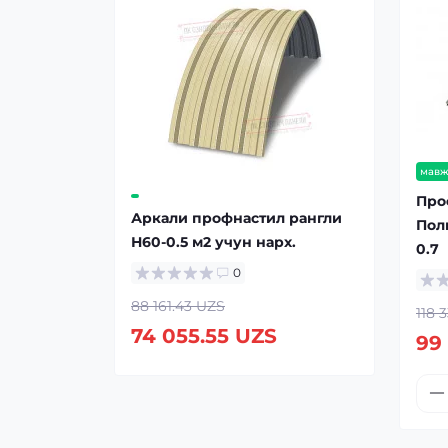
мавж
Про
Аркали профнастил рангли
Пол
Н60-0.5 м2 учун нарх.
0.7
0
88 161.43 UZS
118 
74 055.55 UZS
99