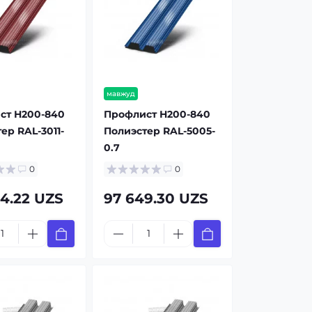
мавжуд
ст Н200-840
Профлист Н200-840
ер RAL-3011-
Полиэстер RAL-5005-
0.7
0
0
4.22 UZS
97 649.30 UZS