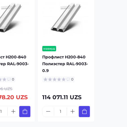
мавжуд
ст Н200-840
Профлист Н200-840
ер RAL-9003-
Полиэстер RAL-9003-
0.9
0
0
96 UZS
78.20 UZS
114 071.11 UZS