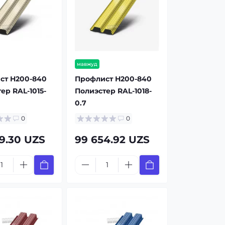
мавжуд
ст Н200-840
Профлист Н200-840
ер RAL-1015-
Полиэстер RAL-1018-
0.7
0
0
9.30 UZS
99 654.92 UZS