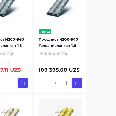
мавжуд
ст Н200-840
Профлист Н200-840
зланган-1.5
Галванизланган-1.8
0
0
45 UZS
7.11 UZS
109 395.00 UZS