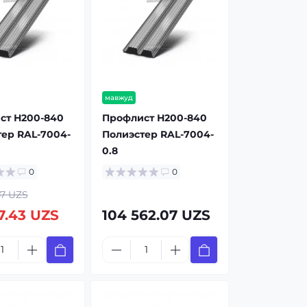
мавжуд
ст Н200-840
Профлист Н200-840
ер RAL-7004-
Полиэстер RAL-7004-
0.8
0
0
47 UZS
7.43 UZS
104 562.07 UZS