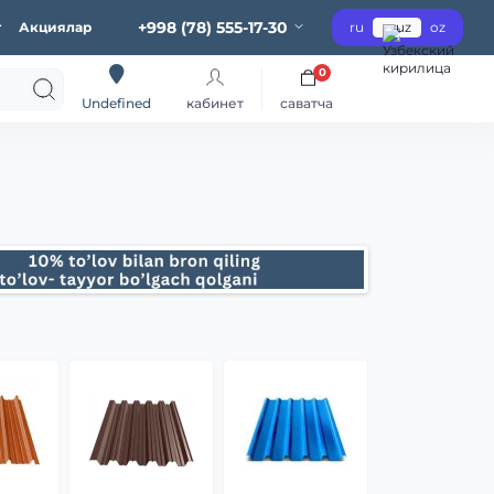
+998 (78) 555-17-30
г
Акциялар
ru
uz
oz
0
кабинет
саватча
Undefined