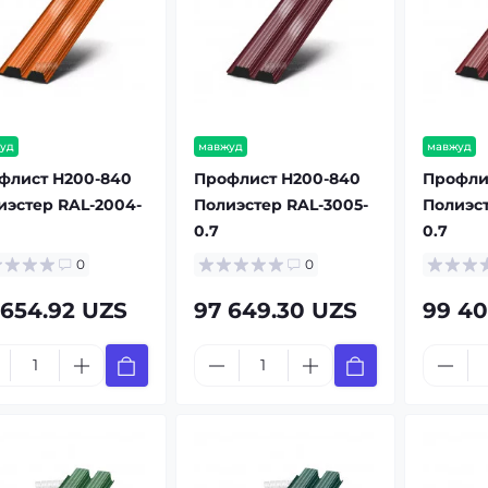
уд
мавжуд
мавжуд
флист Н200-840
Профлист Н200-840
Профли
иэстер RAL-2004-
Полиэстер RAL-3005-
Полиэст
0.7
0.7
0
0
 654.92 UZS
97 649.30 UZS
99 40