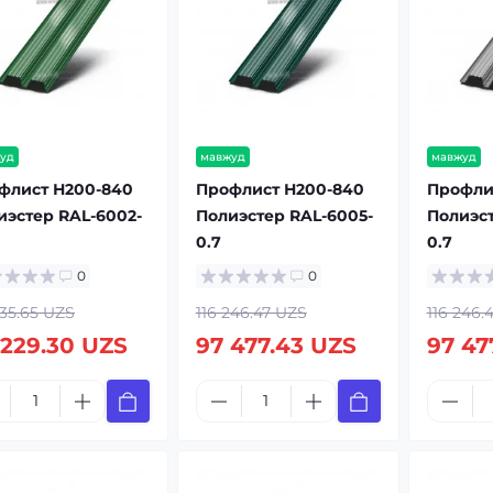
уд
мавжуд
мавжуд
флист Н200-840
Профлист Н200-840
Профли
иэстер RAL-6002-
Полиэстер RAL-6005-
Полиэст
0.7
0.7
0
0
335.65 UZS
116 246.47 UZS
116 246.
 229.30 UZS
97 477.43 UZS
97 47