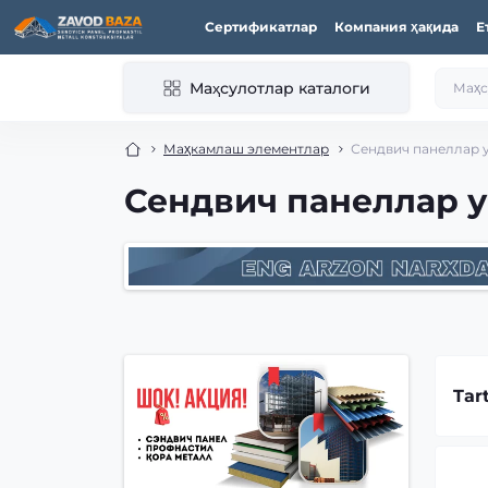
Сертификатлар
Компания ҳақида
Е
Маҳсулотлар каталоги
Маҳкамлаш элементлар
Сендвич панеллар у
Сендвич панеллар у
Tar