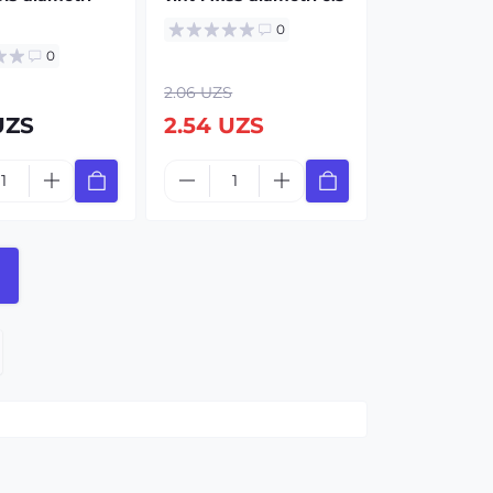
0
0
2.06 UZS
UZS
2.54 UZS