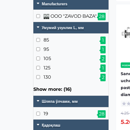
Manufacturers
OOO "ZAVOD BAZA"
28
Умумий узунлик L, мм
85
1
95
1
105
2
мавж
125
1
Sand
130
2
uchu
past
Show more: (16)
diam
Шляпа ўлчами, мм
4.25
19
28
5.
Қадоқлаш