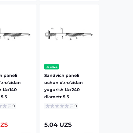
мавжуд
h paneli
Sandvich paneli
'z-o'zidan
uchun o'z-o'zidan
h 14x140
yugurish 14x240
5.5
diametr 5.5
0
0
S
UZS
5.04 UZS