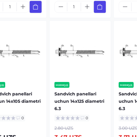
уд
мавжуд
мавжуд
vich panellari
Sandvich panellari
Sandvic
n 14x105 diametri
uchun 14x125 diametri
uchun 1
6.3
6.3
0
0
2.80 UZS
3.00 UZ