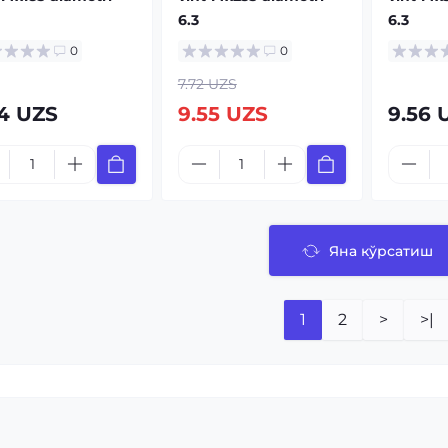
6.3
6.3
0
0
7.72 UZS
74 UZS
9.55 UZS
9.56 
Яна кўрсатиш
1
2
>
>|