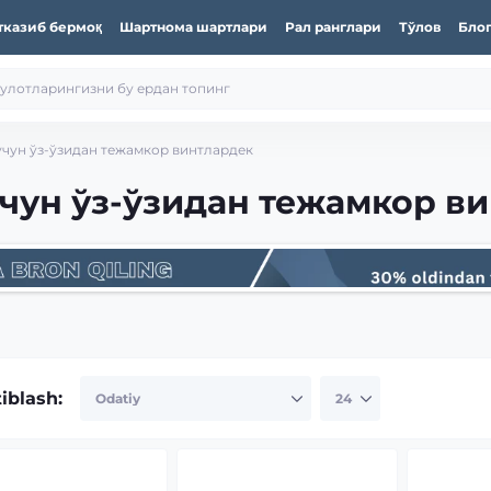
тказиб бермоқ
Шартнома шартлари
Рал ранглари
Тўлов
Бло
чун ўз-ўзидан тежамкор винтлардек
чун ўз-ўзидан тежамкор в
tiblash: