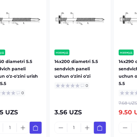
уд
мавжуд
мавжуд
50 diametri 5.5
14x200 diametri 5.5
14x290 d
vich paneli
sendvich paneli
sendvic
n o'z-o'zini urish
uchun o'zini o'zi
uchun o'
 5.5
5.5
0
0
7.68 UZ
45 UZS
3.56 UZS
9.50 