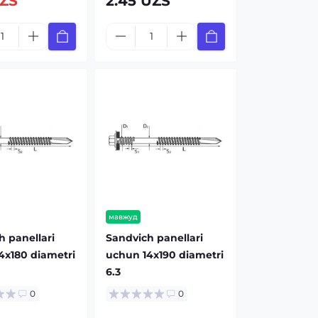
UZS
2.45 UZS
мавжуд
h panellari
Sandvich panellari
4x180 diametri
uchun 14x190 diametri
6.3
0
0