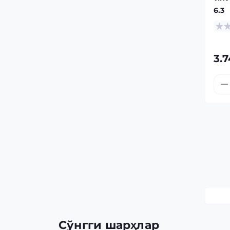
6.3
3.
Сўнгги шарҳлар