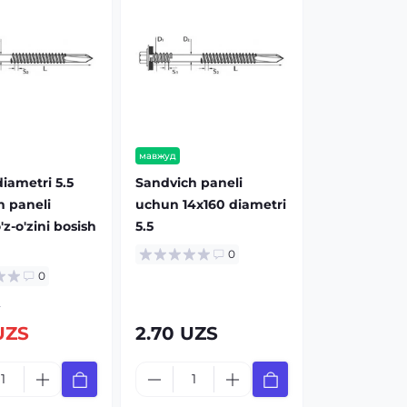
мавжуд
iametri 5.5
Sandvich paneli
h paneli
uchun 14x160 diametri
z-o'zini bosish
5.5
0
0
S
UZS
2.70 UZS