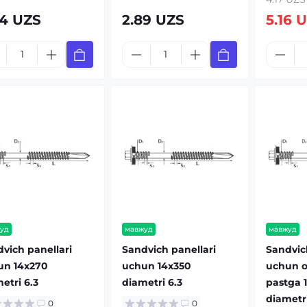
64 UZS
2.89 UZS
5.16 
уд
мавжуд
мавжуд
vich panellari
Sandvich panellari
Sandvic
un 14x270
uchun 14x350
uchun o
etri 6.3
diametri 6.3
pastga 
diametri
0
0