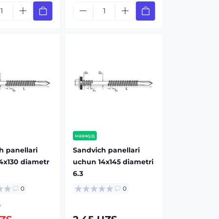
мавжуд
h panellari
Sandvich panellari
4x130 diametr
uchun 14x145 diametri
6.3
0
0
S