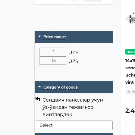
Фильтр
Price range:
UZS -
мавж
14x1
UZS
send
uchu
vint
Category of goods
Сендвич панеллар учун
ўз-ўзидан тежамкор
2.
винтлардек