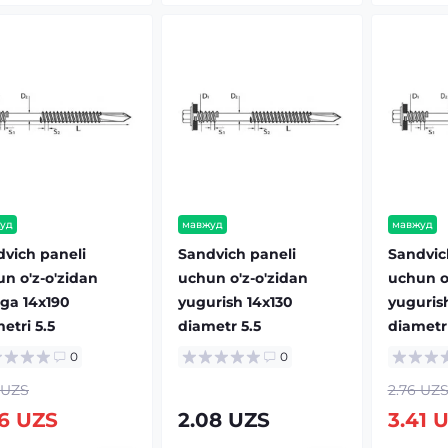
уд
мавжуд
мавжуд
vich paneli
Sandvich paneli
Sandvic
n o'z-o'zidan
uchun o'z-o'zidan
uchun o
ga 14x190
yugurish 14x130
yuguris
etri 5.5
diametr 5.5
diametr 
0
0
 UZS
2.76 UZ
26 UZS
2.08 UZS
3.41 