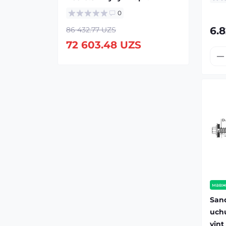
0
6.
86 432.77 UZS
72 603.48 UZS
мавж
Sand
uchu
vint