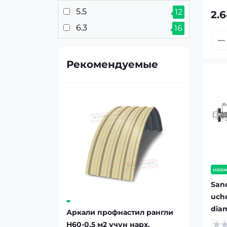
5.5
12
2.
6.3
16
Рекомендуемые
мавж
Sand
uch
diam
Аркали профнастил рангли
Н60-0.5 м2 учун нарх.