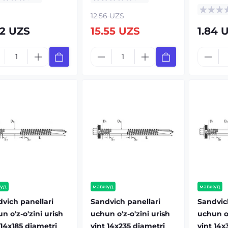
12.56 UZS
82 UZS
15.55 UZS
1.84 
уд
мавжуд
мавжуд
vich panellari
Sandvich panellari
Sandvic
n o'z-o'zini urish
uchun o'z-o'zini urish
uchun o'
 14x185 diametri
vint 14x235 diametri
vint 14x