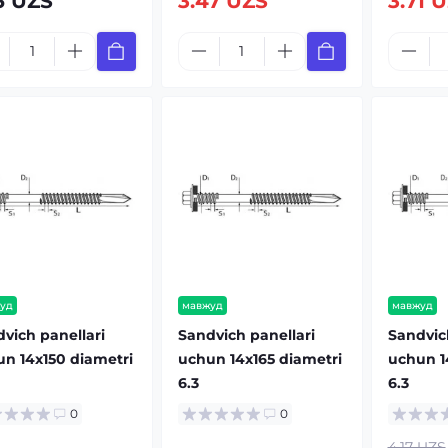
5 UZS
3.47 UZS
3.71 
уд
мавжуд
мавжуд
vich panellari
Sandvich panellari
Sandvic
n 14x150 diametri
uchun 14x165 diametri
uchun 1
6.3
6.3
0
0
4.17 UZS