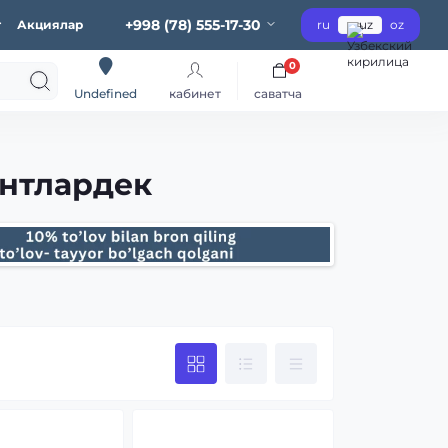
+998 (78) 555-17-30
г
Акциялар
ru
uz
oz
0
кабинет
саватча
Undefined
интлардек