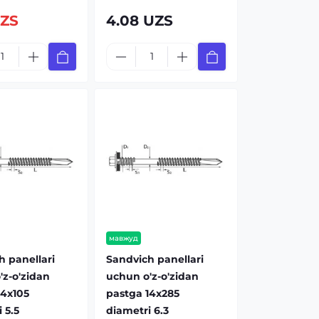
UZS
4.08 UZS
мавжуд
h panellari
Sandvich panellari
'z-o'zidan
uchun o'z-o'zidan
14x105
pastga 14x285
 5.5
diametri 6.3