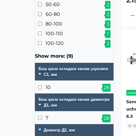
2.1
50-60
2
60-80
2
80-100
3
100-110
1
100-120
3
Show more: (9)
Бош қисм остидаги кесим узунлиги
С1, мм
10
28
мавж
Бош қисм остидаги кесим диаметри
Sand
Д1, мм
uchu
6.3
7
28
Диаметр Д2, мм