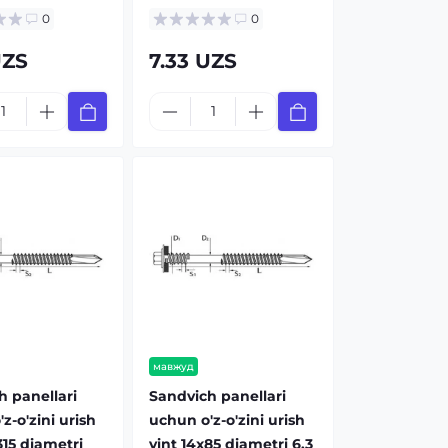
0
0
UZS
7.33 UZS
мавжуд
h panellari
Sandvich panellari
z-o'zini urish
uchun o'z-o'zini urish
315 diametri
vint 14x85 diametri 6.3