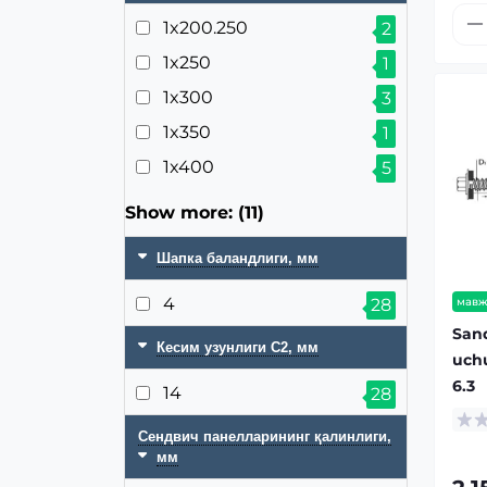
1x200.250
2
1x250
1
1x300
3
1x350
1
1x400
5
Show more: (11)
Шапка баландлиги, мм
4
мавж
28
Sand
Кесим узунлиги С2, мм
uchu
6.3
14
28
Сендвич панелларининг қалинлиги,
мм