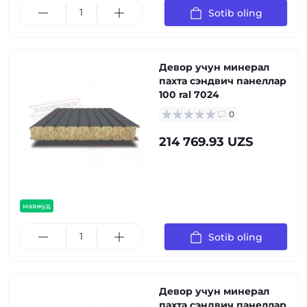
Sotib oling
Девор учун минерал
пахта сэндвич панеллар
100 ral 7024
0
214 769.93 UZS
мавжуд
Sotib oling
Девор учун минерал
пахта сэндвич панеллар