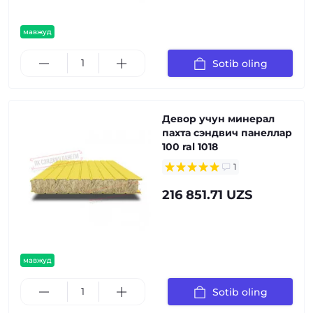
мавжуд
Sotib oling
Девор учун минерал
пахта сэндвич панеллар
100 ral 1018
1
216 851.71 UZS
мавжуд
Sotib oling