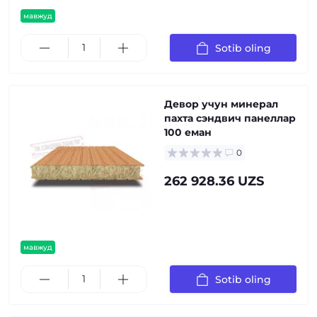
мавжуд
Sotib oling
Девор учун минерал
пахта сэндвич панеллар
100 еман
0
262 928.36 UZS
мавжуд
Sotib oling