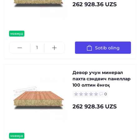
262 928.36 UZS
мавжуд
Sotib oling
Девор учун минерал
пахта сэндвич панеллар
100 олтин ёнғоқ
0
262 928.36 UZS
мавжуд