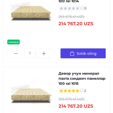
100 ral 1014
0
255 675.41 UZS
214 767.20 UZS
мавжуд
Sotib oling
Девор учун минерал
пахта сэндвич панеллар
100 ral 1015
2
255 675.41 UZS
214 767.20 UZS