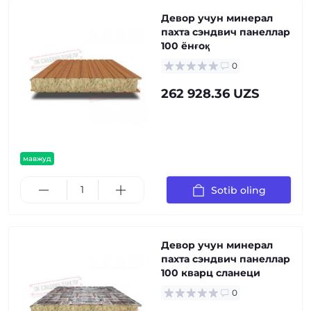
Девор учун минерал
пахта сэндвич панеллар
100 ёнғоқ
0
262 928.36 UZS
мавжуд
Sotib oling
Девор учун минерал
пахта сэндвич панеллар
100 кварц сланеци
0