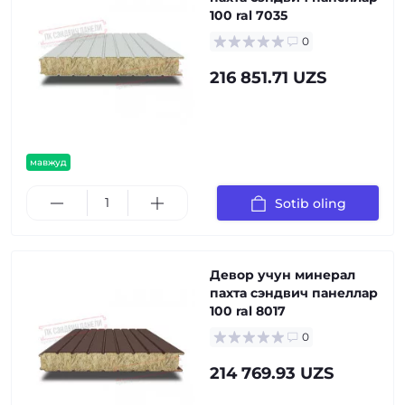
100 ral 7035
0
216 851.71 UZS
мавжуд
Sotib oling
Девор учун минерал
пахта сэндвич панеллар
100 ral 8017
0
214 769.93 UZS