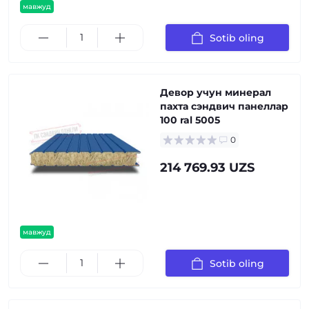
мавжуд
Sotib oling
Девор учун минерал
пахта сэндвич панеллар
100 ral 5005
0
214 769.93 UZS
мавжуд
Sotib oling