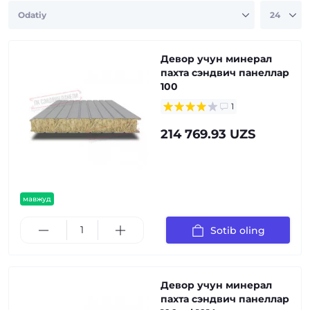
Девор учун минерал
пахта сэндвич панеллар
100
1
214 769.93 UZS
мавжуд
Sotib oling
Девор учун минерал
пахта сэндвич панеллар