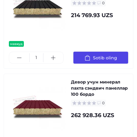
0
214 769.93 UZS
мавжуд
Sotib oling
Девор учун минерал
пахта сэндвич панеллар
100 бордо
0
262 928.36 UZS