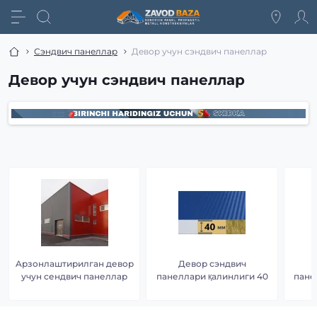
Сэндвич панеллар
Девор учун сэндвич панеллар
Девор учун сэндвич панеллар
Aрзонлаштирилган девор
Девор сэндвич
учун сендвич панеллар
панеллари қалинлиги 40
пане