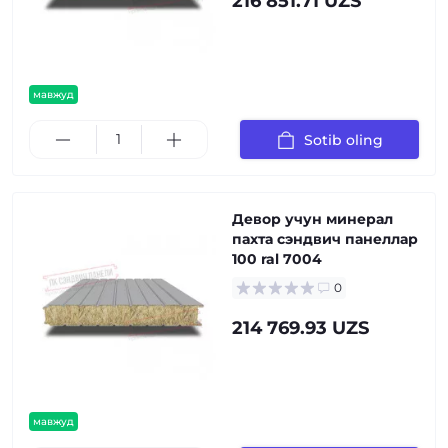
216 851.71 UZS
мавжуд
Sotib oling
Девор учун минерал
пахта сэндвич панеллар
100 ral 7004
0
214 769.93 UZS
мавжуд