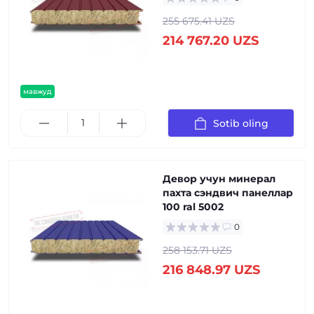
255 675.41 UZS
214 767.20 UZS
мавжуд
Sotib oling
Девор учун минерал
пахта сэндвич панеллар
100 ral 5002
0
258 153.71 UZS
216 848.97 UZS