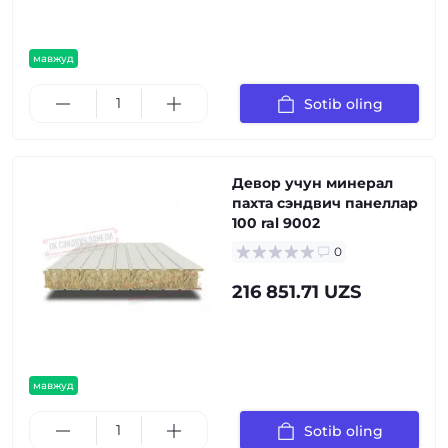
мавжуд
Sotib oling
Девор учун минерал
пахта сэндвич панеллар
100 ral 9002
0
216 851.71 UZS
мавжуд
Sotib oling