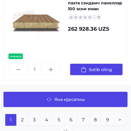
пахта сэндвич панеллар
100 эски еман
0
262 928.36 UZS
мавжуд
Sotib oling
Яна кўрсатиш
1
2
3
4
5
6
7
8
9
>