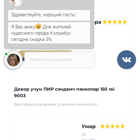
Севара
Я Вас вижу
Для жителей
22 май
чудесного города Колумбус
2025
сегодня скидка 5%
Введите сообщение
Девор учун ПИР сэндвич панеллар 150 ral
9003
Все пришло вовремя, упаковка на высоте!..
Умар
25
декабр