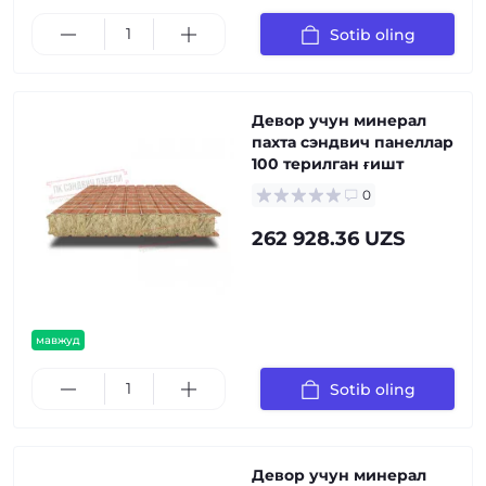
Sotib oling
Девор учун минерал
пахта сэндвич панеллар
100 терилган ғишт
0
262 928.36 UZS
мавжуд
Sotib oling
Девор учун минерал