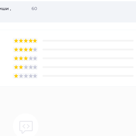
иши ,
60