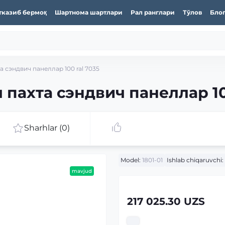
тказиб бермоқ
Шартнома шартлари
Рал ранглари
Тўлов
Бло
 сэндвич панеллар 100 ral 7035
пахта сэндвич панеллар 10
Sharhlar (0)
Model:
1801-01
Ishlab chiqaruvchi:
mavjud
217 025.30 UZS