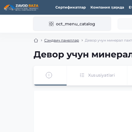
Сертификатлар
Компания ҳақида
Е
oct_menu_catalog
Сэндвич панеллар
Девор учун минерал пахта
Девор учун минерал 
Xususiyatlari