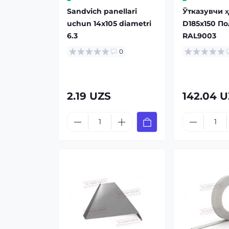
Sandvich panellari
Ўтказувчи 
uchun 14x105 diametri
D185х150 П
6.3
RAL9003
0
2.19 UZS
142.04 