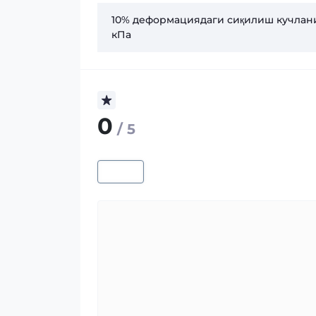
10% деформациядаги сиқилиш кучлан
кПа
0
/ 5