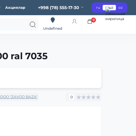
+998 (78) 555-17-30
г
Акциялар
ru
uz
oz
0
Undefined
0 ral 7035
OOO "ZAVOD BAZA"
0