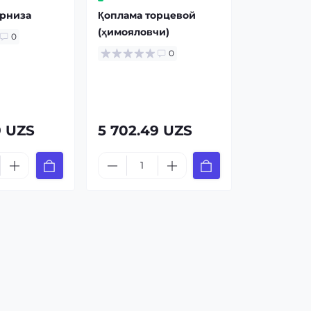
арниза
Қоплама торцевой
(ҳимояловчи)
0
0
9 UZS
5 702.49 UZS