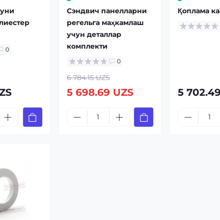
ҳуни
Сэндвич панелларни
Қоплама к
олиестер
регельга маҳкамлаш
учун деталлар
комплекти
0
0
6 784.15 UZS
UZS
5 698.69 UZS
5 702.4