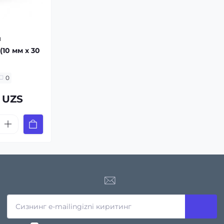
и
(10 мм х 30
0
4 UZS