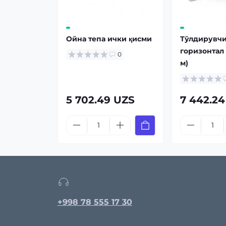
Ойна тепа ички қисми
Тўлдирувч
горизонтал 
0
м)
5 702.49 UZS
7 442.2
+998 78 555 17 30