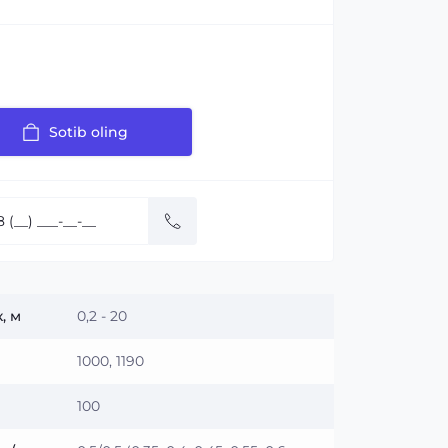
Sotib oling
:
, м
0,2 - 20
1000, 1190
100