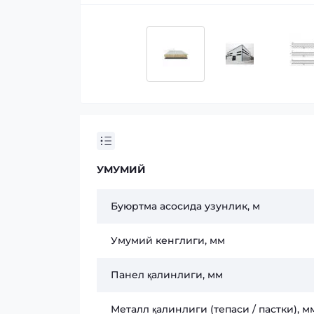
УМУМИЙ
Буюртма асосида узунлик, м
Умумий кенглиги, мм
Панел қалинлиги, мм
Металл қалинлиги (тепаси / пастки), м