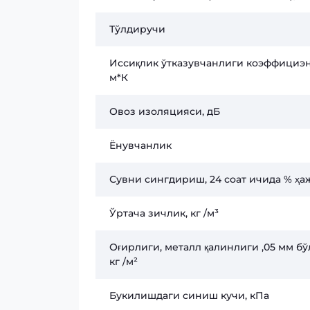
Тўлдиручи
Иссиқлик ўтказувчанлиги коэффициэн
м*К
Овоз изоляцияси, дБ
Ёнувчанлик
Сувни сингдириш, 24 соат ичида % ҳ
Ўртача зичлик, кг /м³
Оғирлиги, металл қалинлиги ,05 мм бў
кг /м²
Букилишдаги синиш кучи, кПа