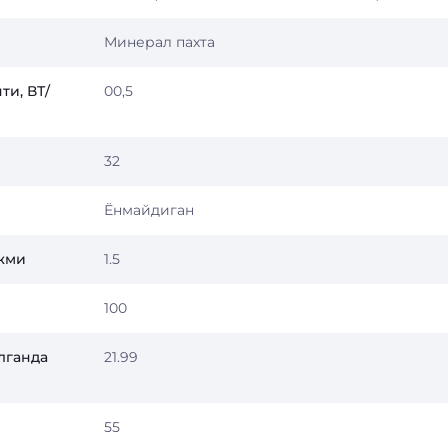
Минерал пахта
ти, ВТ/
00,5
32
Ёнмайдиган
ажми
1.5
100
лганда
21.99
55