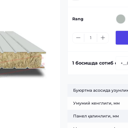
Rang
1 босишда сотиб олиш
Буюртма асосида узунлик
Умумий кенглиги, мм
Панел қалинлиги, мм