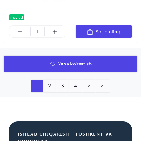
mavjud
Sotib oling
Yana ko‘rsatish
1
2
3
4
>
>|
ISHLAB CHIQARISH · TOSHKENT VA