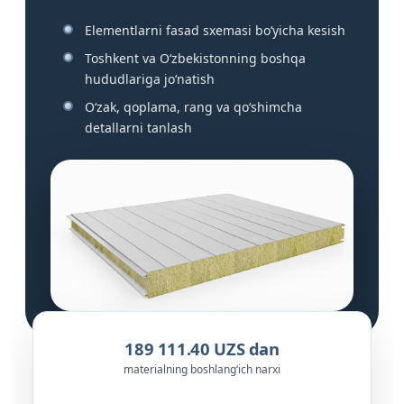
Elementlarni fasad sxemasi bo‘yicha kesish
Toshkent va O‘zbekistonning boshqa
hududlariga jo‘natish
O‘zak, qoplama, rang va qo‘shimcha
detallarni tanlash
189 111.40 UZS dan
materialning boshlang‘ich narxi