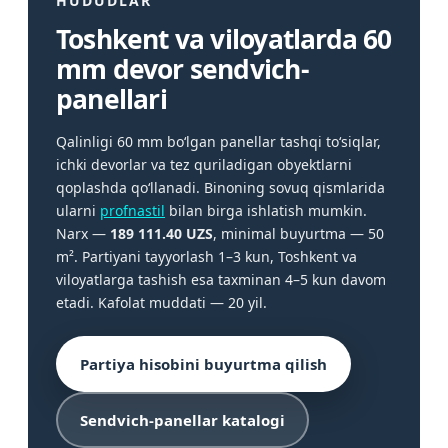
HUDUDLAR
Toshkent va viloyatlarda 60
mm devor sendvich-
panellari
Qalinligi 60 mm bo‘lgan panellar tashqi to‘siqlar,
ichki devorlar va tez quriladigan obyektlarni
qoplashda qo‘llanadi. Binoning sovuq qismlarida
ularni
profnastil
bilan birga ishlatish mumkin.
Narx —
189 111.40 UZS
, minimal buyurtma — 50
m². Partiyani tayyorlash 1–3 kun, Toshkent va
viloyatlarga tashish esa taxminan 4–5 kun davom
etadi. Kafolat muddati — 20 yil.
Partiya hisobini buyurtma qilish
Sendvich-panellar katalogi