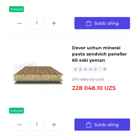
mavjud
Sotib oling
Devor uchun mineral
paxta sendvich panellar
60 eski yeman
0
271 486.02 UZS
228 048.10 UZS
mavjud
Sotib oling