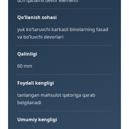
uch qatlamli devor elementi
Qo‘llanish sohasi
yuk ko‘taruvchi karkasli binolarning fasad
va bo‘luvchi devorlari
Qalinligi
60 mm
Foydali kengligi
tanlangan mahsulot qatoriga qarab
belgilanadi
Umumiy kengligi