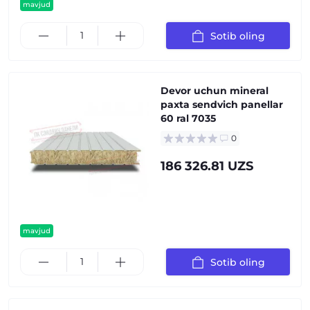
mavjud
Sotib oling
Devor uchun mineral
paxta sendvich panellar
60 ral 7035
0
186 326.81 UZS
mavjud
Sotib oling