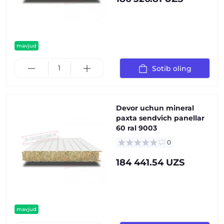
mavjud
Sotib oling
Devor uchun mineral
paxta sendvich panellar
60 ral 9003
0
184 441.54 UZS
mavjud