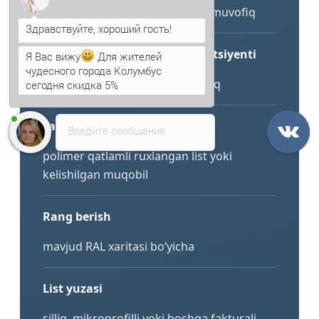
qo‘llanadigan o‘zak pasportiga muvofiq
Я Вас вижу
Для жителей
Issiqlik o‘tkazuvchanlik koeffitsiyenti
чудесного города Колумбус
сегодня скидка 5%
issiqlik izolyatsiyasi turiga bog‘liq
Анна
печатает...
Tashqi himoya
Введите сообщение
polimer qatlamli ruxlangan list yoki
kelishilgan muqobil
Rang berish
mavjud RAL xaritasi bo‘yicha
List yuzasi
silliq, mikroprofilli yoki boshqa fakturali