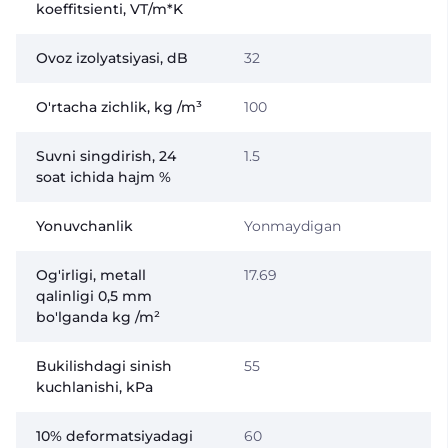
koeffitsienti, VT/m*K
Ovoz izolyatsiyasi, dB
32
O'rtacha zichlik, kg /m³
100
Suvni singdirish, 24
1.5
soat ichida hajm %
Yonuvchanlik
Yonmaydigan
Og'irligi, metall
17.69
qalinligi 0,5 mm
bo'lganda kg /m²
Bukilishdagi sinish
55
kuchlanishi, kPa
10% deformatsiyadagi
60