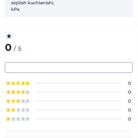
siqilish kuchlanishi,
kPa
0
/ 5
0
0
0
0
0