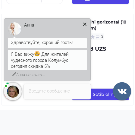
Toʻldiruvchi gorizontal (10
mm x 30 m)
Анна
0
7 436.28 UZS
Я Вас вижу
Для жителей
чудесного города Колумбус
сегодня скидка 5%
Введите сообщение
Sotib oling