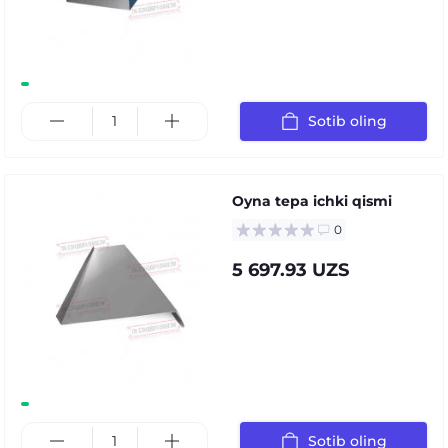
Sotib oling
Oyna tepa ichki qismi
0
5 697.93 UZS
Sotib oling