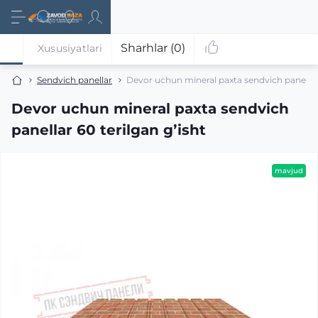
Sharhlar (0)
Xususiyatlari
Sendvich panellar
Devor uchun mineral paxta sendvich panellar 
Devor uchun mineral paxta sendvich
panellar 60 terilgan gʼisht
mavjud