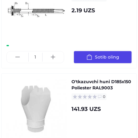
2.19 UZS
Sotib oling
O'tkazuvchi huni D185х150
Poliester RAL9003
0
141.93 UZS