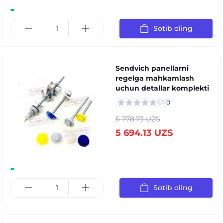
Sotib oling
Sendvich panellarni
regelga mahkamlash
uchun detallar komplekti
0
6 778.73 UZS
5 694.13 UZS
Sotib oling