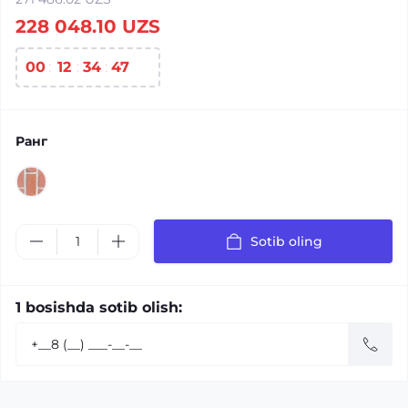
228 048.10 UZS
00
12
34
46
Ранг
Sotib oling
1 bosishda sotib olish: