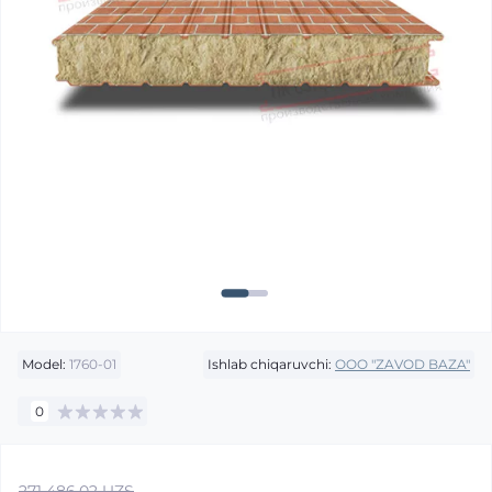
Model:
1760-01
Ishlab chiqaruvchi:
OOO "ZAVOD BAZA"
0
271 486.02 UZS