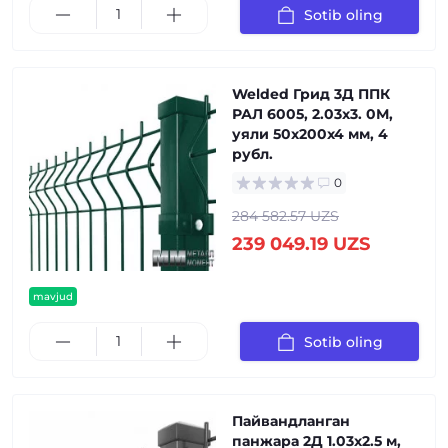
Sotib oling
Welded Грид 3Д ППК
РАЛ 6005, 2.03x3. 0М,
уяли 50x200x4 мм, 4
рубл.
0
284 582.57 UZS
239 049.19 UZS
mavjud
Sotib oling
Пайвандланган
панжара 2Д 1.03x2.5 м,