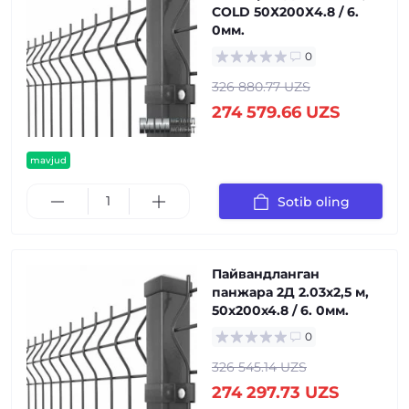
COLD 50Х200Х4.8 / 6.
0мм.
0
326 880.77 UZS
274 579.66 UZS
mavjud
Sotib oling
Пайвандланган
панжара 2Д 2.03x2,5 м,
50x200x4.8 / 6. 0мм.
0
326 545.14 UZS
274 297.73 UZS