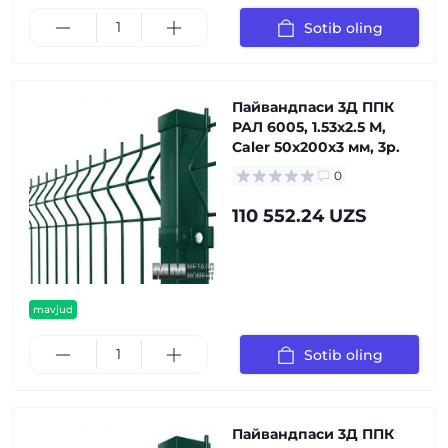
Sotib oling
Пайвандпаси 3Д ППК
РАЛ 6005, 1.53x2.5 М,
Caler 50x200x3 мм, 3р.
0
110 552.24 UZS
mavjud
Sotib oling
Пайвандпаси 3Д ППК