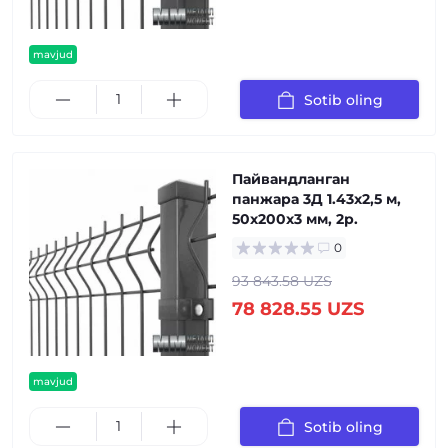
mavjud
Sotib oling
Пайвандланган
панжара 3Д 1.43x2,5 м,
50x200x3 мм, 2р.
0
93 843.58 UZS
78 828.55 UZS
mavjud
Sotib oling