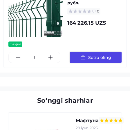
рубл.
0
164 226.15 UZS
mavjud
Sotib oling
So‘nggi sharhlar
Мафтуна
28 iyun 2025