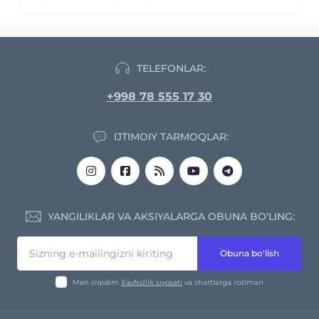
TELEFONLAR:
+998 78 555 17 30
IJTIMOIY TARMOQLAR:
YANGILIKLAR VA AKSIYALARGA OBUNA BO‘LING:
Obuna bo‘lish
Men o‘qidim
Xavfsizlik siyosati
va shartlarga roziman