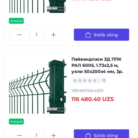
mavjud
Sotib oling
Пайвандпаси 3Д ППК
РАЛ 6005, 1.73x2,5 м,
уяли 50x200x4 мм, 3р.
0
138 667.24 UZS
116 480.40 UZS
mavjud
Sotib oling