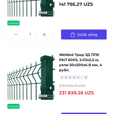
141 795.27 UZS
mavjud
Sotib oling
Welded Грид 3Д ППК
РАЛ 6005, 2.03x2,5 м,
уяли 50x200x4.8 мм, 4
рубл.
0
275 999.31 UZS
231 839.26 UZS
mavjud