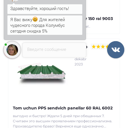
Devor uchun PIR sendvich panellar 150 ral 9003
Я Вас вижу
Для жителей
чудесного города Колумбус
Все пришло вовремя, упаковка на высоте!..
сегодня скидка 5%
Умар
Введите сообщение
25
dekabr
2023
Tom uchun PPS sendvich panellar 60 RAL 6002
выгодно и быстро! Ждали 5 дней при обещанных 7.
Считаем это высшим проявлением профессионализма.
Производителю браво! Вернемся еще однозначно...