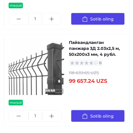
mavjud
Sotib oling
Пайвандланган
панжара 3Д 2.03x2,5 м,
50x200x3 мм, 4 рубл.
0
118 639.65 UZS
99 657.24 UZS
mavjud
Sotib oling