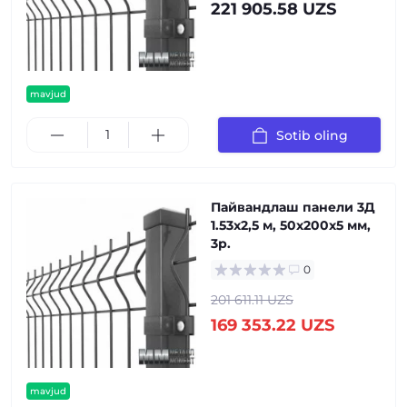
221 905.58 UZS
mavjud
Sotib oling
Пайвандлаш панели 3Д
1.53x2,5 м, 50x200x5 мм,
3р.
0
201 611.11 UZS
169 353.22 UZS
mavjud