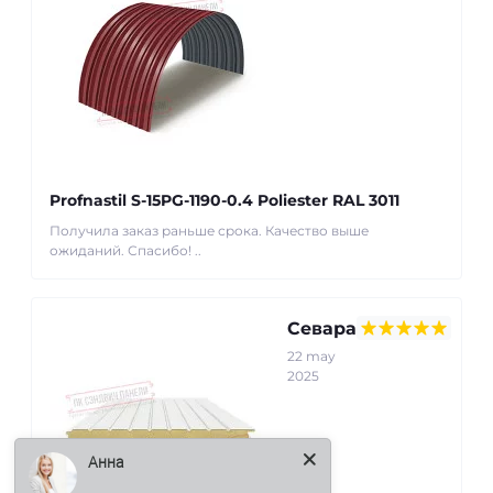
Profnastil S-15PG-1190-0.4 Poliester RAL 3011
Получила заказ раньше срока. Качество выше
ожиданий. Спасибо! ..
Севара
22 may
2025
Анна