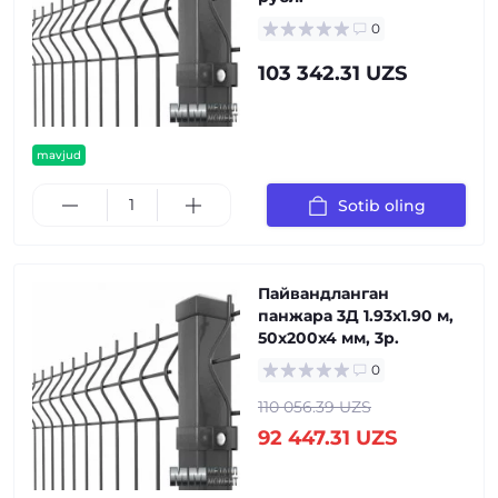
0
103 342.31 UZS
mavjud
Sotib oling
Пайвандланган
панжара 3Д 1.93x1.90 м,
50x200x4 мм, 3р.
0
110 056.39 UZS
92 447.31 UZS