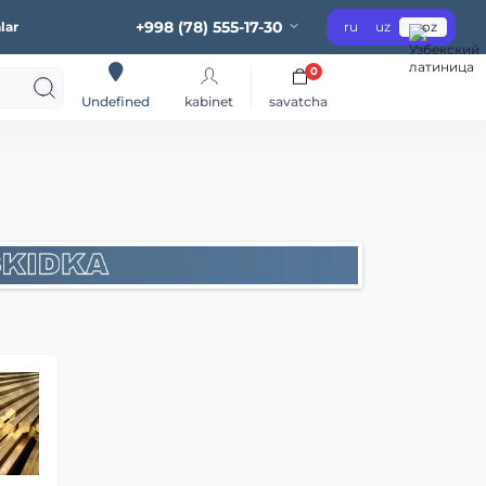
+998 (78) 555-17-30
lar
ru
uz
oz
0
kabinet
savatcha
Undefined