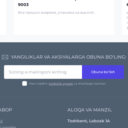
9003
Все пришло вовремя, упаковка на высоте!..
YANGILIKLAR VA AKSIYALARGA OBUNA BO‘LING:
Obuna bo‘lish
Men o‘qidim
Xavfsizlik siyosati
va shartlarga roziman
ABOP
ALOQA VA MANZIL
Toshkent, Labzak 1A
il
h panellar