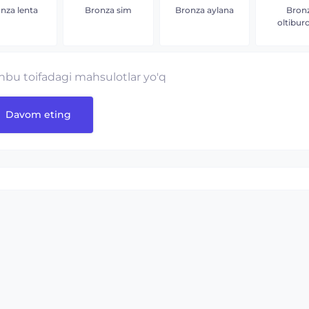
nza lenta
Bronza sim
Bronza aylana
Bron
oltibur
hbu toifadagi mahsulotlar yo'q
Davom eting