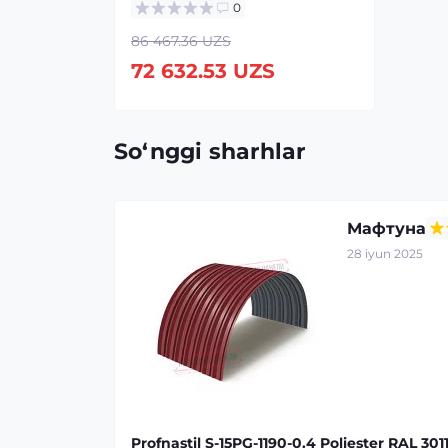
0
86 467.36 UZS
72 632.53 UZS
So‘nggi sharhlar
Мафтуна
28 iyun 2025
Profnastil S-15PG-1190-0.4 Poliester RAL 301