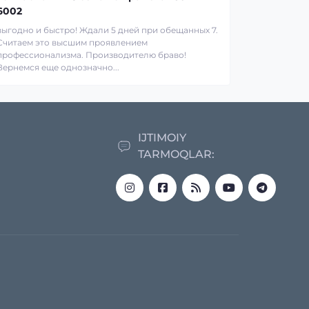
6002
выгодно и быстро! Ждали 5 дней при обещанных 7.
Считаем это высшим проявлением
профессионализма. Производителю браво!
Вернемся еще однозначно...
IJTIMOIY
TARMOQLAR: