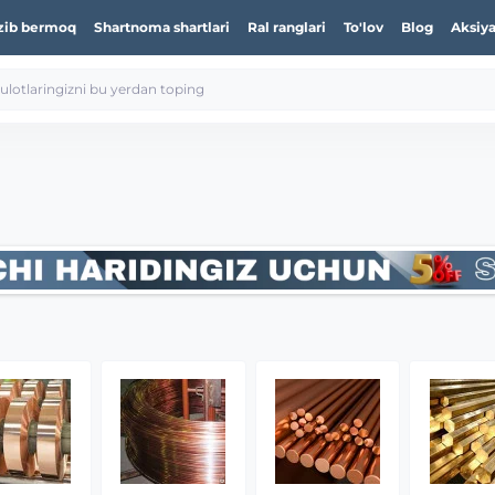
zib bermoq
Shartnoma shartlari
Ral ranglari
To'lov
Blog
Aksiya