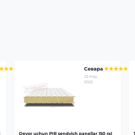
Севара
22 may
2025
1
Devor uchun PIR sendvich panellar 150 ral