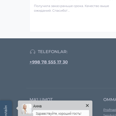
Получила заказ раньше срока. Качество выше
ожиданий. Спасибо! ..
TELEFONLAR:
+998 78 555 17 30
MA'LUMOT
OMM
Анна
Kompaniya haqida
Profnast
Yetkazib bermoq
Sendvic