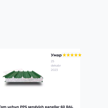
Умар
25
dekabr
2023
Tom uchun PPS sendvich panellar 60 RAL