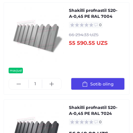
Shakilli profnastil S20-
А-0,45 PE RAL 7004
0
66 294.33 UZS
55 590.55 UZS
mavjud
Sotib oling
Shakilli profnastil S20-
А-0,45 PE RAL 7024
0