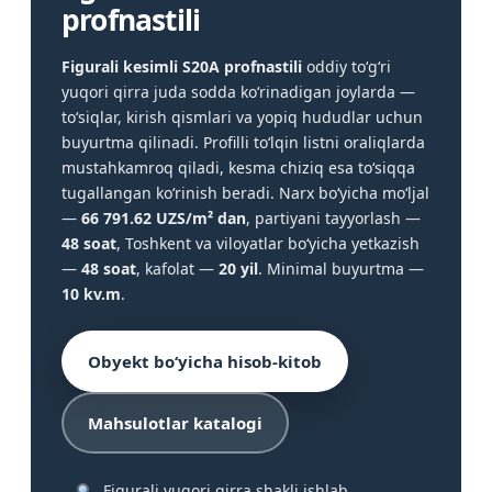
profnastili
Figurali kesimli S20A profnastili
oddiy to‘g‘ri
yuqori qirra juda sodda ko‘rinadigan joylarda —
to‘siqlar, kirish qismlari va yopiq hududlar uchun
buyurtma qilinadi. Profilli to‘lqin listni oraliqlarda
mustahkamroq qiladi, kesma chiziq esa to‘siqqa
tugallangan ko‘rinish beradi. Narx bo‘yicha mo‘ljal
—
66 791.62 UZS/m² dan
, partiyani tayyorlash —
48 soat
, Toshkent va viloyatlar bo‘yicha yetkazish
—
48 soat
, kafolat —
20 yil
. Minimal buyurtma —
10 kv.m
.
Obyekt bo‘yicha hisob-kitob
Mahsulotlar katalogi
Figurali yuqori qirra shakli ishlab