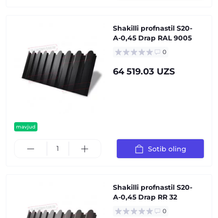
Shakilli profnastil S20-
А-0,45 Drap RAL 9005
0
64 519.03 UZS
mavjud
Sotib oling
Shakilli profnastil S20-
А-0,45 Drap RR 32
0