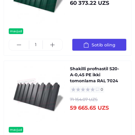
60 373.22 UZS
mavjud
Sotib oling
Shakilli profnastil S20-
А-0,45 PE ikki
tomonlama RAL 7024
0
71 154.07 UZS
59 665.65 UZS
mavjud