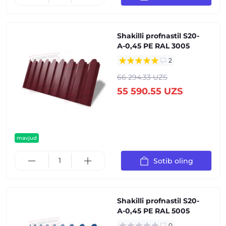
Shakilli profnastil S20-
А-0,45 PE RAL 3005
2
66 294.33 UZS
55 590.55 UZS
mavjud
Sotib oling
Shakilli profnastil S20-
А-0,45 PE RAL 5005
0