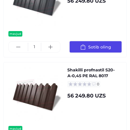
56 249.80 UZS
mavjud
Sotib oling
Shakilli profnastil S20-
А-0,45 PE RAL 8017
0
56 249.80 UZS
mavjud