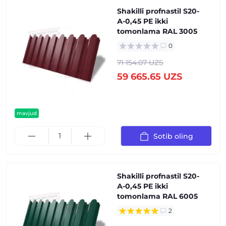
Shakilli profnastil S20-
А-0,45 PE ikki
tomonlama RAL 3005
0
71 154.07 UZS
59 665.65 UZS
mavjud
Sotib oling
Shakilli profnastil S20-
А-0,45 PE ikki
tomonlama RAL 6005
2