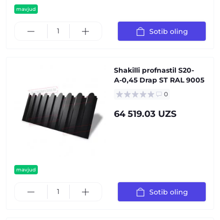
mavjud
Sotib oling
Shakilli profnastil S20-
А-0,45 Drap ST RAL 9005
0
64 519.03 UZS
mavjud
Sotib oling