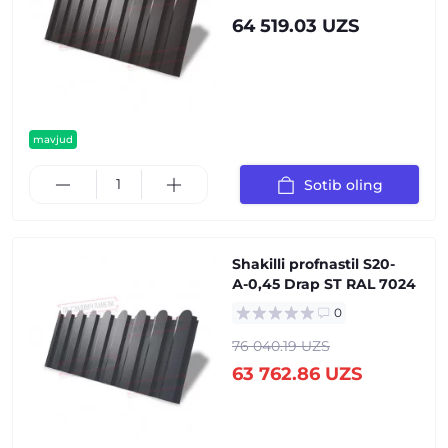
64 519.03 UZS
mavjud
Sotib oling
Shakilli profnastil S20-
А-0,45 Drap ST RAL 7024
0
76 040.19 UZS
63 762.86 UZS