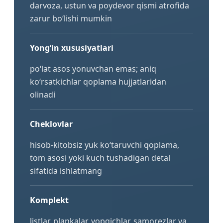
darvoza, ustun va poydevor qismi atrofida
zarur bo‘lishi mumkin
Yong‘in xususiyatlari
po‘lat asos yonuvchan emas; aniq
ko‘rsatkichlar qoplama hujjatlaridan
olinadi
Cheklovlar
hisob-kitobsiz yuk ko‘taruvchi qoplama,
tom asosi yoki kuch tushadigan detal
sifatida ishlatmang
Komplekt
listlar, plankalar, yopqichlar, samorezlar va