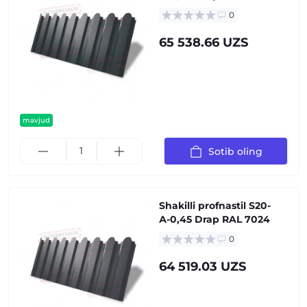
0
65 538.66 UZS
mavjud
Sotib oling
Shakilli profnastil S20-
А-0,45 Drap RAL 7024
0
64 519.03 UZS