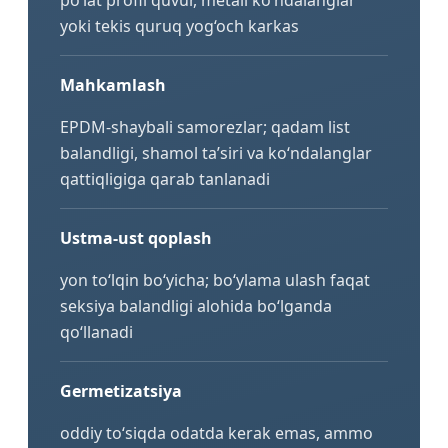
yoki tekis quruq yog‘och karkas
Mahkamlash
EPDM-shaybali samorezlar; qadam list
balandligi, shamol ta’siri va ko‘ndalanglar
qattiqligiga qarab tanlanadi
Ustma-ust qoplash
yon to‘lqin bo‘yicha; bo‘ylama ulash faqat
seksiya balandligi alohida bo‘lganda
qo‘llanadi
Germetizatsiya
oddiy to‘siqda odatda kerak emas, ammo