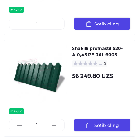
mavjud
Sotib oling
Shakilli profnastil S20-
А-0,45 PE RAL 6005
0
56 249.80 UZS
mavjud
Sotib oling