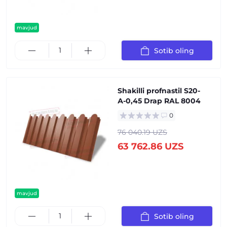
mavjud
Sotib oling
Shakilli profnastil S20-
А-0,45 Drap RAL 8004
0
76 040.19 UZS
63 762.86 UZS
mavjud
Sotib oling