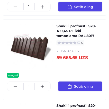
Sotib oling
Shakilli profnastil S20-
А-0,45 PE ikki
tomonlama RAL 8017
0
71 154.07 UZS
59 665.65 UZS
mavjud
Sotib oling
Shakilli profnastil S20-