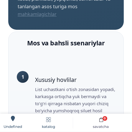
tanlangan asos turiga mos
mahkamlagichlar
Mos va bahsli ssenariylar
1
Xususiy hovlilar
List uchastkani o‘tish zonasidan yopadi,
karkasga ortiqcha yuk bermaydi va
to‘g‘ri qirraga nisbatan yuqori chiziq
bo‘yicha yumshoqroq siluet hosil
qiladi.
0
katalog
savatcha
Undefined