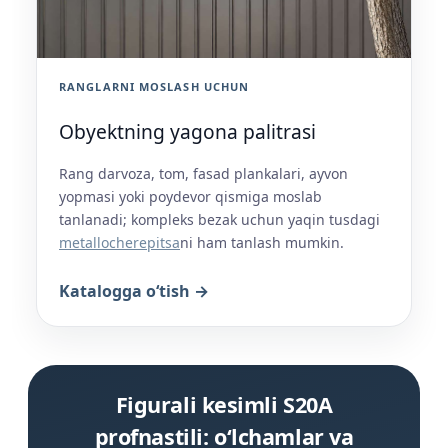
RANGLARNI MOSLASH UCHUN
Obyektning yagona palitrasi
Rang darvoza, tom, fasad plankalari, ayvon
yopmasi yoki poydevor qismiga moslab
tanlanadi; kompleks bezak uchun yaqin tusdagi
metallocherepitsa
ni ham tanlash mumkin.
Katalogga o‘tish →
Figurali kesimli S20A
profnastili: o‘lchamlar va