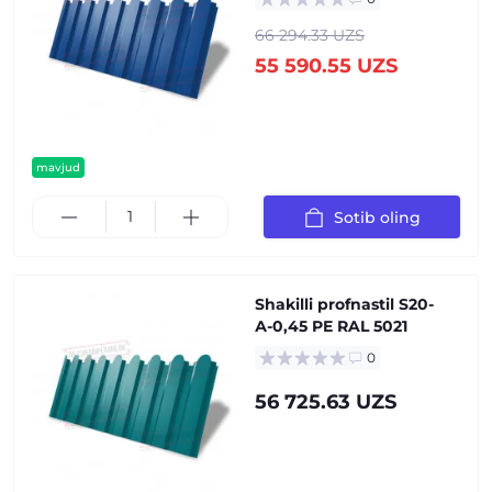
66 294.33 UZS
55 590.55 UZS
mavjud
Sotib oling
Shakilli profnastil S20-
А-0,45 PE RAL 5021
0
56 725.63 UZS