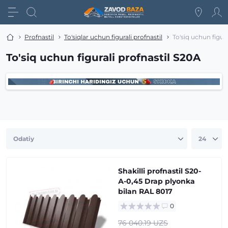
Profnastil
To'siqlar uchun figurali profnastil
To'siq uchun figura
To'siq uchun figurali profnastil S20A
Shakilli profnastil S20-
А-0,45 Drap plyonka
bilan RAL 8017
0
76 040.19 UZS