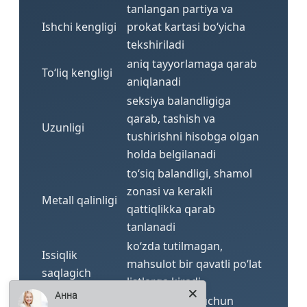
tanlangan partiya va
Ishchi kengligi
prokat kartasi bo‘yicha
tekshiriladi
aniq tayyorlamaga qarab
To‘liq kengligi
aniqlanadi
seksiya balandligiga
qarab, tashish va
Uzunligi
tushirishni hisobga olgan
holda belgilanadi
to‘siq balandligi, shamol
zonasi va kerakli
Metall qalinligi
qattiqlikka qarab
tanlanadi
ko‘zda tutilmagan,
Issiqlik
mahsulot bir qavatli po‘lat
saqlagich
listlarga kiradi
Анна
Issiqlik
to‘siq proflisti uchun