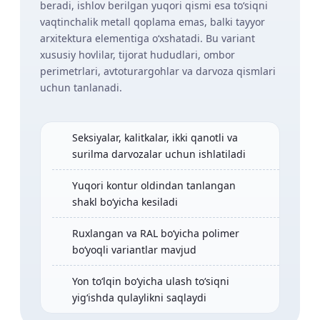
beradi, ishlov berilgan yuqori qismi esa to‘siqni
vaqtinchalik metall qoplama emas, balki tayyor
arxitektura elementiga o‘xshatadi. Bu variant
xususiy hovlilar, tijorat hududlari, ombor
perimetrlari, avtoturargohlar va darvoza qismlari
uchun tanlanadi.
Seksiyalar, kalitkalar, ikki qanotli va
surilma darvozalar uchun ishlatiladi
Yuqori kontur oldindan tanlangan
shakl bo‘yicha kesiladi
Ruxlangan va RAL bo‘yicha polimer
bo‘yoqli variantlar mavjud
Yon to‘lqin bo‘yicha ulash to‘siqni
yig‘ishda qulaylikni saqlaydi