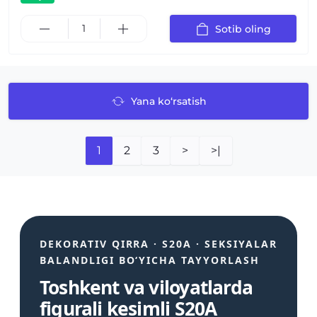
Sotib oling
Yana ko‘rsatish
1
2
3
>
>|
DEKORATIV QIRRA · S20A · SEKSIYALAR
BALANDLIGI BO‘YICHA TAYYORLASH
Toshkent va viloyatlarda
figurali kesimli S20A