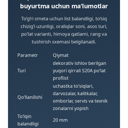
buyurtma uchun ma’lumotlar
To‘g‘ri smeta uchun list balandligi, to‘siq
chizig‘i uzunligi, oraliqlar soni, asos turi,
po‘lat varianti, himoya qatlami, rang va
tushirish sxemasi belgilanadi.
Parametr
Qiymat
dekorativ ishlov berilgan
Turi
yuqori qirrali S20A po‘lat
proflist
uchastka to‘siqlari,
darvozalar, kalitkalar,
Qo‘llanilishi
omborlar, servis va texnik
zonalarni yopish
To‘lqin
20 mm
balandligi