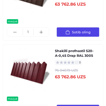
63 762.86 UZS
mavjud
Sotib oling
Shakilli profnastil S20-
А-0,45 Drap RAL 3005
0
76 040.19 UZS
63 762.86 UZS
mavjud