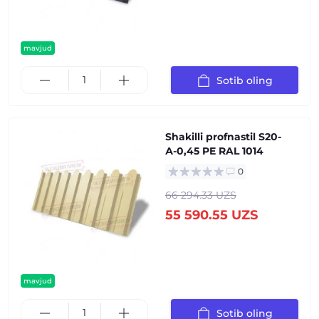
mavjud
Sotib oling
Shakilli profnastil S20-
А-0,45 PE RAL 1014
0
66 294.33 UZS
55 590.55 UZS
mavjud
Sotib oling