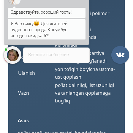
o‘tkazuvchanligi
hisoblanmaydi
rux qatlami yoki polimer
Qoplama
Я Вас вижу
Для жителей
himoya
чудесного города Колумбус
RAL buyurtmani
сегодня скидка 5%
Rang
rasmiylashtirishda
Анна
печатает...
kelishiladi
yetkaziladigan partiya
Введите сообщение
Po‘lat markasi
sertifikatiga bog‘lanadi
yon to‘lqin bo‘yicha ustma-
Ulanish
ust qoplash
po‘lat qalinligi, list uzunligi
Vazn
va tanlangan qoplamaga
bog‘liq
Asos
po‘lat profil quvur, metall ko‘ndalanglar