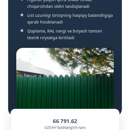
chiqarishdan oldin tasdiqlanadi
List uzunligi to‘siqning haqiqiy balandligiga
qarab hisoblanadi
Qoplama, RAL rangi va bo‘yash tomoni
texnik ro‘yxatga kiritiladi
66 791.62
UZS/m² boshlang‘ich narx