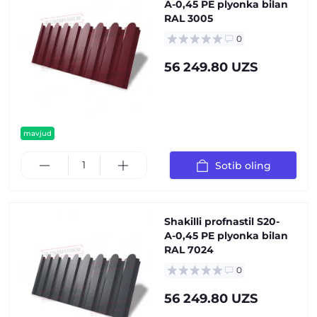
А-0,45 PE plyonka bilan
RAL 3005
0
56 249.80 UZS
mavjud
Sotib oling
Shakilli profnastil S20-
А-0,45 PE plyonka bilan
RAL 7024
0
56 249.80 UZS