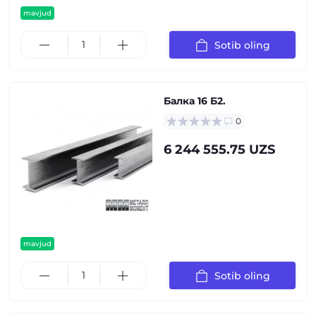
mavjud
Sotib oling
Балка 16 Б2.
0
6 244 555.75 UZS
mavjud
Sotib oling