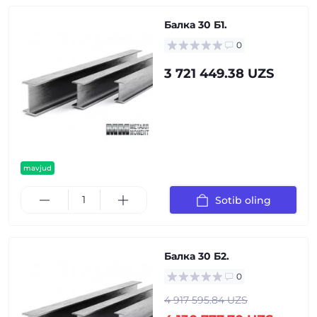
Балка 30 Б1.
0
3 721 449.38 UZS
mavjud
Sotib oling
Балка 30 Б2.
0
4 917 595.84 UZS