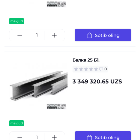
mavjud
Sotib oling
Балка 25 Б1.
0
3 349 320.65 UZS
mavjud
Sotib oling