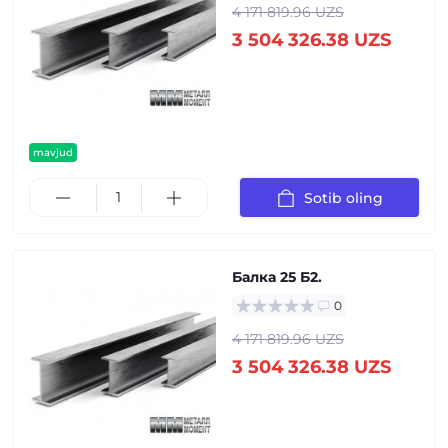
4 171 819.96 UZS
3 504 326.38 UZS
mavjud
Sotib oling
Балка 25 Б2.
0
4 171 819.96 UZS
3 504 326.38 UZS