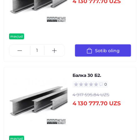
4 130 777.70 UZS
mavjud
Sotib oling
Балка 30 Б2.
0
4 917 595.84 UZS
4 130 777.70 UZS
mavjud