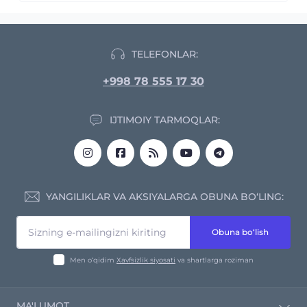
TELEFONLAR:
+998 78 555 17 30
IJTIMOIY TARMOQLAR:
YANGILIKLAR VA AKSIYALARGA OBUNA BO‘LING:
Obuna bo‘lish
Men o‘qidim
Xavfsizlik siyosati
va shartlarga roziman
MA'LUMOT