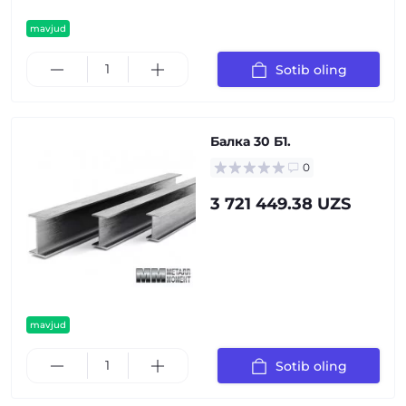
mavjud
Sotib oling
Балка 30 Б1.
0
3 721 449.38 UZS
mavjud
Sotib oling