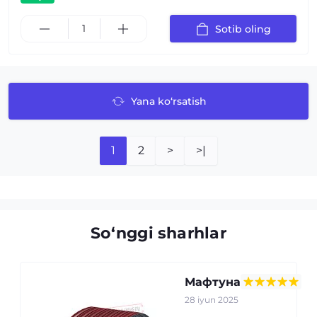
Sotib oling
Yana ko‘rsatish
1
2
>
>|
So‘nggi sharhlar
Мафтуна
28 iyun 2025