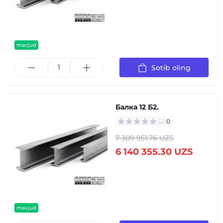
mavjud
Sotib oling
Балка 12 Б2.
0
7 309 951.76 UZS
6 140 355.30 UZS
mavjud