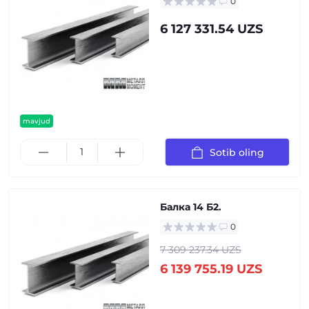
0
6 127 331.54 UZS
mavjud
Sotib oling
Балка 14 Б2.
0
7 309 237.34 UZS
6 139 755.19 UZS