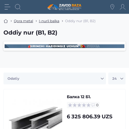
Qora metal
I-nurli balka
Oddiy nur (B1, B2)
Oddiy nur (B1, B2)
Балка 12 Б1.
0
6 325 806.39 UZS