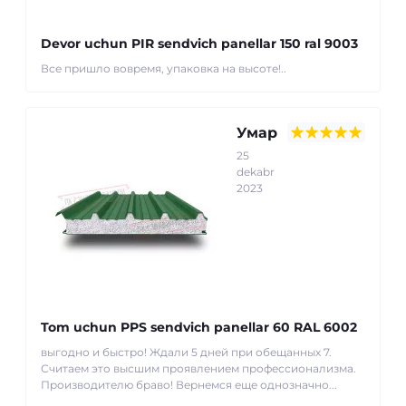
Devor uchun PIR sendvich panellar 150 ral 9003
Все пришло вовремя, упаковка на высоте!..
Умар
25
dekabr
2023
Tom uchun PPS sendvich panellar 60 RAL 6002
выгодно и быстро! Ждали 5 дней при обещанных 7.
Считаем это высшим проявлением профессионализма.
Производителю браво! Вернемся еще однозначно...