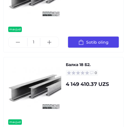
mavjud
Sotib oling
Балка 18 Б2.
0
4 149 410.37 UZS
mavjud