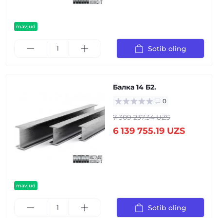
mavjud
Sotib oling
Балка 14 Б2.
0
7 309 237.34 UZS
6 139 755.19 UZS
mavjud
Sotib oling