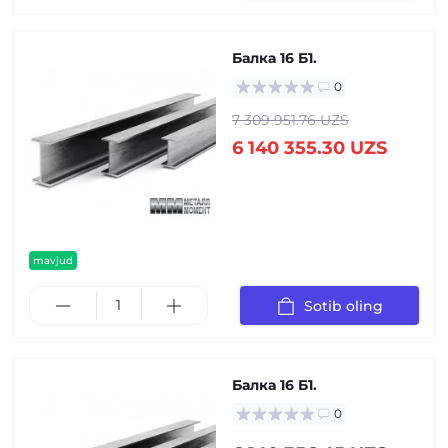
Балка 16 Б1.
0
7 309 951.76 UZS
6 140 355.30 UZS
mavjud
Sotib oling
Балка 16 Б1.
0