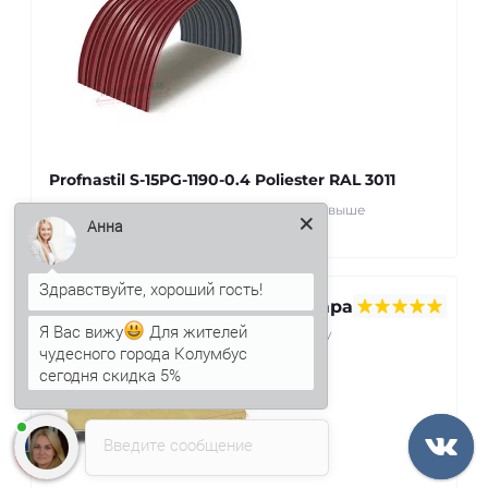
Profnastil S-15PG-1190-0.4 Poliester RAL 3011
Получила заказ раньше срока. Качество выше
Анна
ожиданий. Спасибо! ..
Севара
Я Вас вижу
Для жителей
22 may
чудесного города Колумбус
2025
сегодня скидка 5%
Введите сообщение