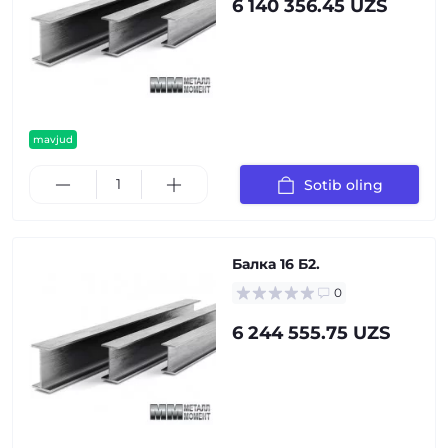
6 140 356.45 UZS
mavjud
Sotib oling
Балка 16 Б2.
0
6 244 555.75 UZS