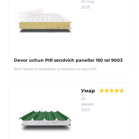
22 may
2025
Devor uchun PIR sendvich panellar 150 ral 9003
Все пришло вовремя, упаковка на высоте!..
Умар
25
dekabr
2023