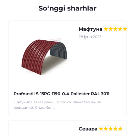
So‘nggi sharhlar
Мафтуна
28 iyun 2025
Profnastil S-15PG-1190-0.4 Poliester RAL 3011
Получила заказ раньше срока. Качество выше
ожиданий. Спасибо! ..
Севара