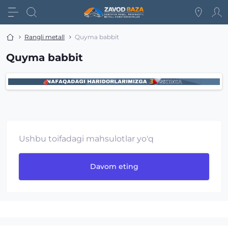
Rangli metall
Quyma babbit
Quyma babbit
Ushbu toifadagi mahsulotlar yo'q
Davom eting