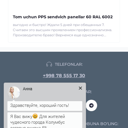
Tom uchun PPS sendvich panellar 60 RAL 6002
выгодно и быстро! Ждали 5 дней при обещанных 7.
Считаем это высшим проявлением профессионализма.
Производителю браво! Вернемся еще однозначно...
TELEFONLAR:
+998 78 555 17 30
Анна
IJTIMOIY TARMOQLAR:
Я Вас вижу
Для жителей
чудесного города Колумбус
YANGILIKLAR VA AKSIYALARGA OBUNA BO‘LING:
сегодня скидка 5%