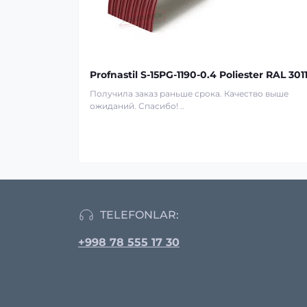
Profnastil S-15PG-1190-0.4 Poliester RAL 301
Получила заказ раньше срока. Качество выше
ожиданий. Спасибо! ..
TELEFONLAR:
+998 78 555 17 30