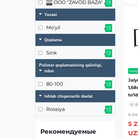
OOO "ZAVOD BAZA"
13
Yuzasi
Mo'yil
13
Qoplama
Sink
13
Polimer qoplamasining qalinligi,
mkm
mavj
Jaly
80-100
13
1,68
to'l
Ishlab chiqaruvchi davlat
Rossiya
13
6 24
5 
Рекомендуемые
UZ