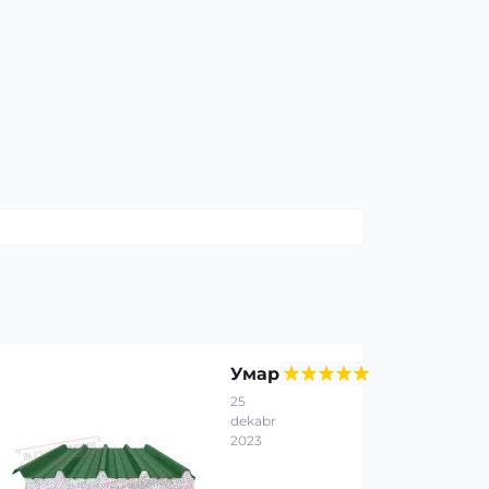
Умар
25
dekabr
2023