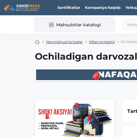
Sertifikatlar
Kompaniya haqida
Yetka
Mahsulotlar katalogi
Yevrojalyuzi to'siqlar
Milan to'plami
Ochiladi
Ochiladigan darvozal
Tar