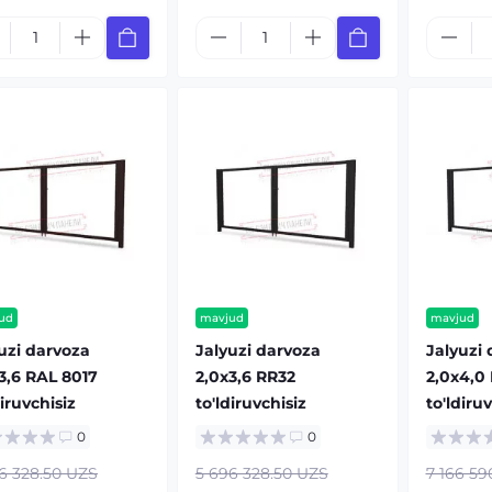
ud
mavjud
mavjud
uzi darvoza
Jalyuzi darvoza
Jalyuzi
3,6 RAL 8017
2,0х3,6 RR32
2,0х4,0
diruvchisiz
to'ldiruvchisiz
to'ldiru
0
0
6 328.50 UZS
5 696 328.50 UZS
7 166 59