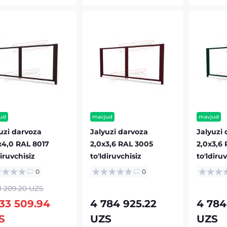
ud
mavjud
mavjud
uzi darvoza
Jalyuzi darvoza
Jalyuzi
х4,0 RAL 8017
2,0х3,6 RAL 3005
2,0х3,6
diruvchisiz
to'ldiruvchisiz
to'ldiru
0
0
1 209.20 UZS
233 509.94
4 784 925.22
4 784
S
UZS
UZS