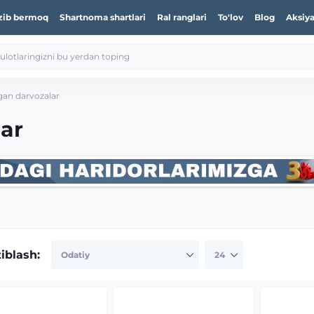
zib bermoq
Shartnoma shartlari
Ral ranglari
To'lov
Blog
Aksiya
gan darvozalar
ar
tiblash: