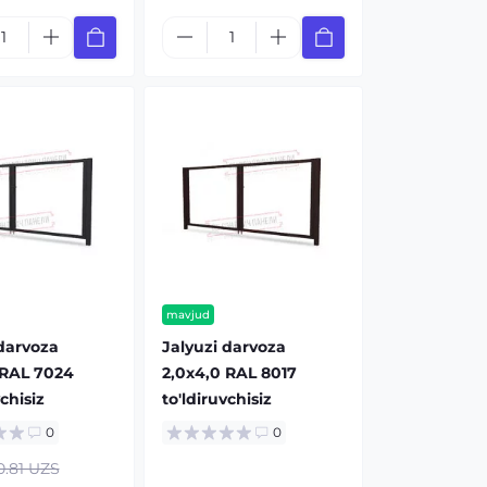
mavjud
 darvoza
Jalyuzi darvoza
 RAL 7024
2,0х4,0 RAL 8017
vchisiz
to'ldiruvchisiz
0
0
0.81 UZS