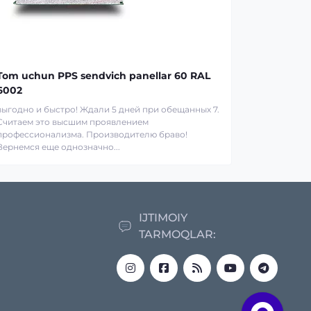
Tom uchun PPS sendvich panellar 60 RAL
6002
выгодно и быстро! Ждали 5 дней при обещанных 7.
Считаем это высшим проявлением
профессионализма. Производителю браво!
Вернемся еще однозначно...
IJTIMOIY
TARMOQLAR: