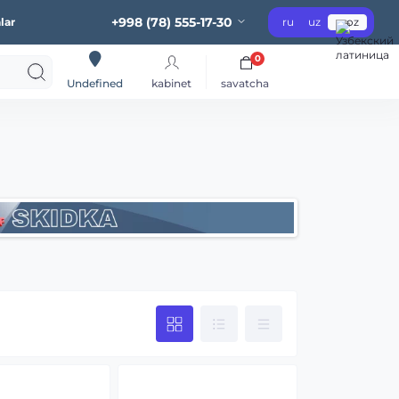
+998 (78) 555-17-30
lar
ru
uz
oz
0
kabinet
savatcha
Undefined