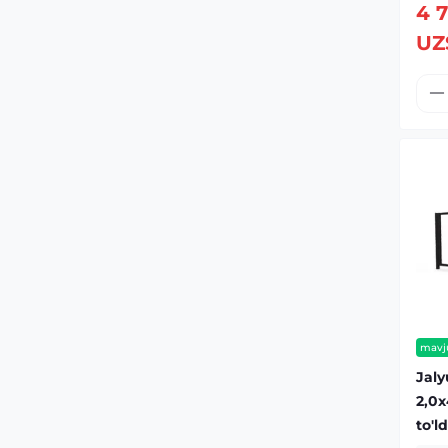
4 7
UZ
mavj
Jaly
2,0х
to'l