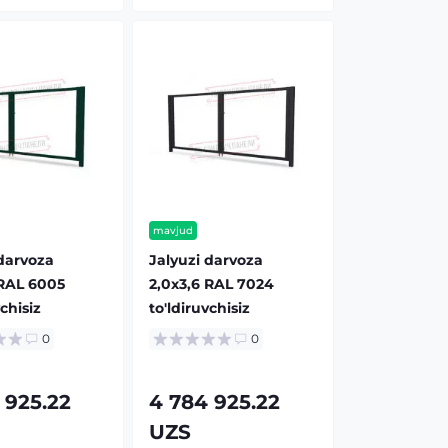
mavjud
 darvoza
Jalyuzi darvoza
 RAL 6005
2,0х3,6 RAL 7024
vchisiz
to'ldiruvchisiz
0
0
 925.22
4 784 925.22
UZS