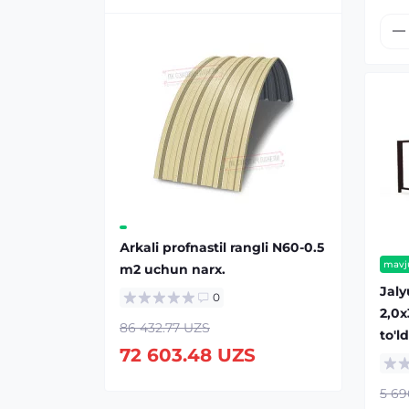
Аrkali profnastil rangli N60-0.5
mavj
m2 uchun narx.
Jaly
0
2,0х
86 432.77 UZS
to'l
72 603.48 UZS
5 69