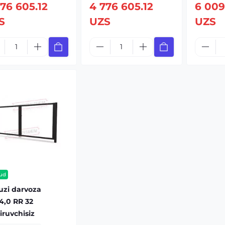
76 605.12
4 776 605.12
6 009
S
UZS
UZS
ud
uzi darvoza
4,0 RR 32
diruvchisiz