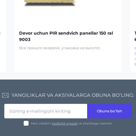
1
Devor uchun PIR sendvich panellar 150 ral
9003
Все пришло вовремя, упаковка на высоте!..
YANGILIKLAR VA AKSIYALARGA OBUNA BO‘LING:
Obuna bo‘lish
Men o‘qidim
Xavfsizlik siyosati
va shartlarga roziman