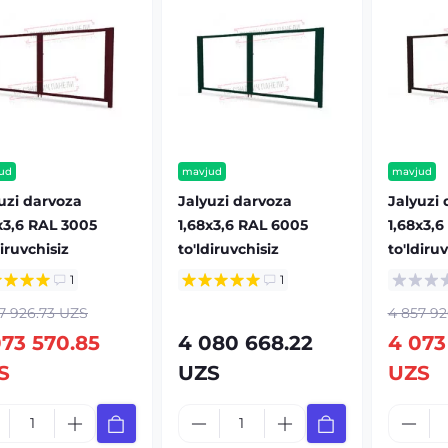
ud
mavjud
mavjud
uzi darvoza
Jalyuzi darvoza
Jalyuzi
х3,6 RAL 3005
1,68х3,6 RAL 6005
1,68х3,6
diruvchisiz
to'ldiruvchisiz
to'ldiru
1
1
7 926.73 UZS
4 857 92
073 570.85
4 080 668.22
4 073
S
UZS
UZS