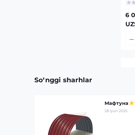
6 
UZ
So‘nggi sharhlar
Мафтуна
28 iyun 2025