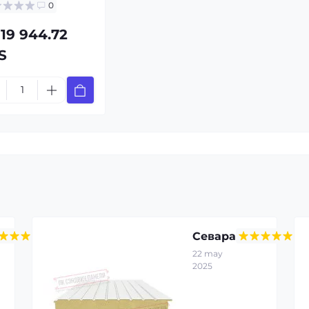
0
019 944.72
S
Севара
22 may
2025