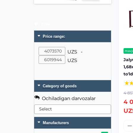
Filtr
Price range:
UZS -
mavj
Jaly
UZS
1,68
to'l
Category of goods
4 85
Ochiladigan darvozalar
4 
UZ
Manufacturers