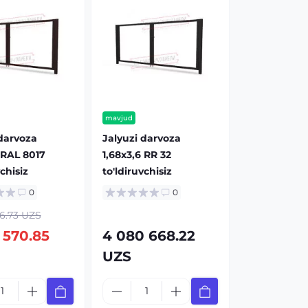
mavjud
 darvoza
Jalyuzi darvoza
 RAL 8017
1,68х3,6 RR 32
vchisiz
to'ldiruvchisiz
0
0
6.73 UZS
 570.85
4 080 668.22
UZS