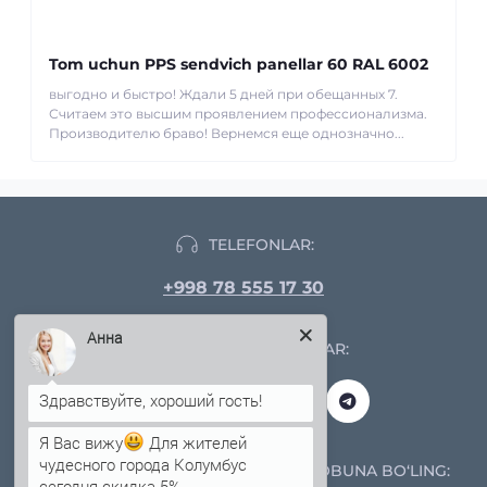
Tom uchun PPS sendvich panellar 60 RAL 6002
выгодно и быстро! Ждали 5 дней при обещанных 7.
Считаем это высшим проявлением профессионализма.
Производителю браво! Вернемся еще однозначно...
TELEFONLAR:
+998 78 555 17 30
Анна
IJTIMOIY TARMOQLAR:
Я Вас вижу
Для жителей
чудесного города Колумбус
YANGILIKLAR VA AKSIYALARGA OBUNA BO‘LING:
сегодня скидка 5%