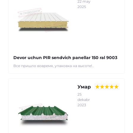
22 may
2025
Devor uchun PIR sendvich panellar 150 ral 9003
Все пришло вовремя, упаковка на высоте!..
Умар
25
dekabr
2023