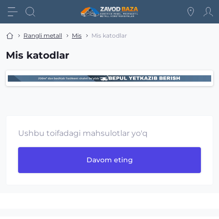
Rangli metall
Mis
Mis katodlar
Mis katodlar
Ushbu toifadagi mahsulotlar yo'q
Davom eting