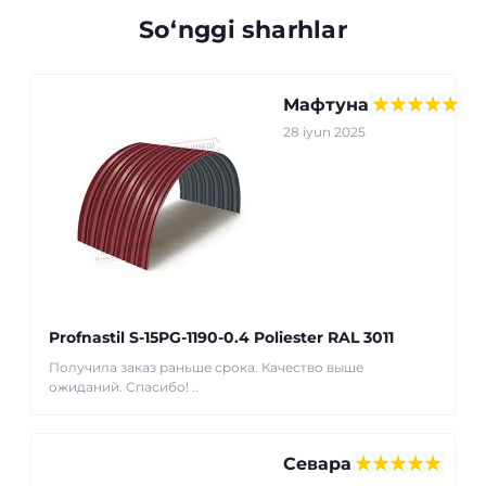
So‘nggi sharhlar
Мафтуна
28 iyun 2025
Profnastil S-15PG-1190-0.4 Poliester RAL 3011
Получила заказ раньше срока. Качество выше
ожиданий. Спасибо! ..
Севара