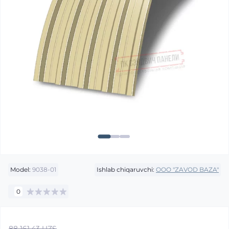
Model:
9038-01
Ishlab chiqaruvchi:
OOO "ZAVOD BAZA"
0
88 161.43 UZS