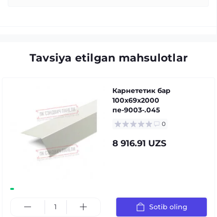
Tavsiya etilgan mahsulotlar
Карнететик бар
100x69x2000
пе-9003-.045
0
8 916.91 UZS
Sotib oling