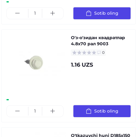
Sotib oling
О'з-о'зидан квадратлар
4.8x70 рал 9003
0
1.16 UZS
Sotib oling
O'tkazuvchi huni D185х150