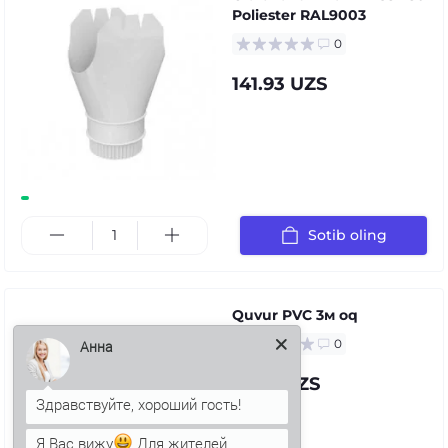
Poliester RAL9003
0
141.93 UZS
Sotib oling
Quvur PVC 3м oq
0
Анна
71.94 UZS