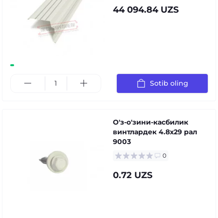
44 094.84 UZS
Sotib oling
О'з-о'зини-касбилик
винтлардек 4.8x29 рал
9003
0
0.72 UZS