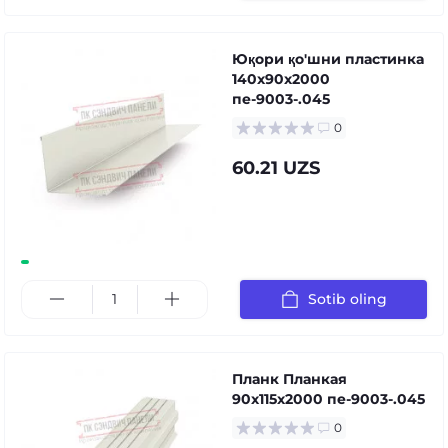
Юқори қо'шни пластинка
140x90x2000
пе-9003-.045
0
60.21 UZS
Sotib oling
Планк Планкая
90x115x2000 пе-9003-.045
0