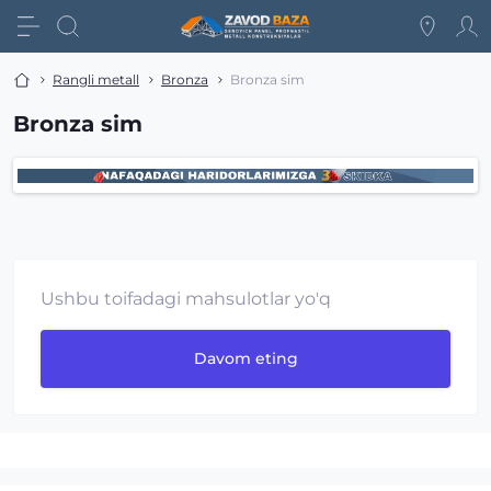
Rangli metall
Bronza
Bronza sim
Bronza sim
Ushbu toifadagi mahsulotlar yo'q
Davom eting