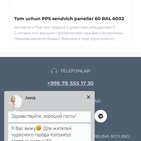
Tom uchun PPS sendvich panellar 60 RAL 6002
выгодно и быстро! Ждали 5 дней при обещанных 7.
Считаем это высшим проявлением профессионализма.
Производителю браво! Вернемся еще однозначно...
TELEFONLAR:
+998 78 555 17 30
Анна
IJTIMOIY TARMOQLAR:
Я Вас вижу
Для жителей
чудесного города Колумбус
YANGILIKLAR VA AKSIYALARGA OBUNA BO‘LING:
сегодня скидка 5%