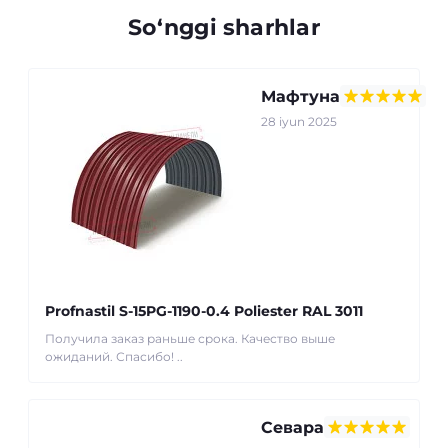
So‘nggi sharhlar
Мафтуна
28 iyun 2025
Profnastil S-15PG-1190-0.4 Poliester RAL 3011
Получила заказ раньше срока. Качество выше
ожиданий. Спасибо! ..
Севара