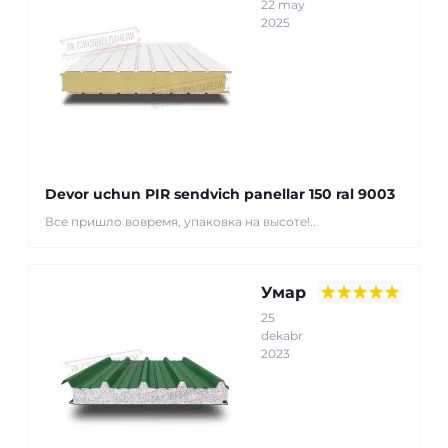
22 may
2025
Devor uchun PIR sendvich panellar 150 ral 9003
Все пришло вовремя, упаковка на высоте!..
Умар
25
dekabr
2023