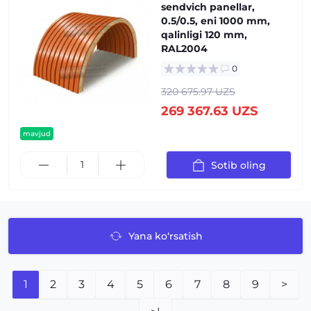
sendvich panellar,
0.5/0.5, eni 1000 mm,
qalinligi 120 mm,
RAL2004
0
320 675.97 UZS
269 367.63 UZS
mavjud
Sotib oling
Yana ko‘rsatish
1
2
3
4
5
6
7
8
9
>