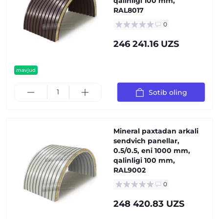
qalinligi 100 mm,
RAL8017
0
246 241.16 UZS
mavjud
Sotib oling
Mineral paxtadan arkali
sendvich panellar,
0.5/0.5, eni 1000 mm,
qalinligi 100 mm,
RAL9002
0
248 420.83 UZS