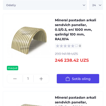
Mineral paxtadan arkali
sendvich panellar,
0.5/0.5, eni 1000 mm,
qalinligi 100 mm,
RAL1014
0
293 141.18 UZS
246 238.42 UZS
mavjud
Sotib oling
Mineral paxtadan arkali
sendvich panellar,