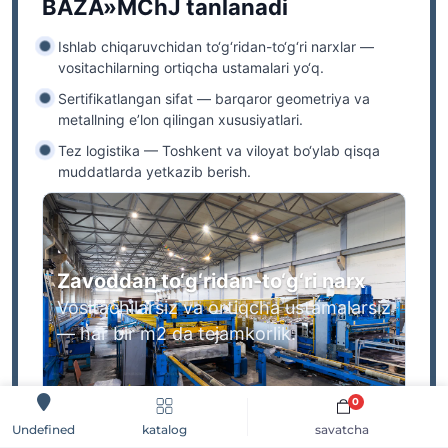
BAZA»MChJ tanlanadi
Ishlab chiqaruvchidan to‘g‘ridan-to‘g‘ri narxlar
—
vositachilarning ortiqcha ustamalari yo‘q.
Sertifikatlangan sifat
— barqaror geometriya va
metallning e’lon qilingan xususiyatlari.
Tez logistika
— Toshkent va viloyat bo‘ylab qisqa
muddatlarda yetkazib berish.
Zavoddan to‘g‘ridan-to‘g‘ri narx
Vositachilarsiz va ortiqcha ustamalarsiz
— har bir m2 da tejamkorlik.
0
katalog
savatcha
Undefined