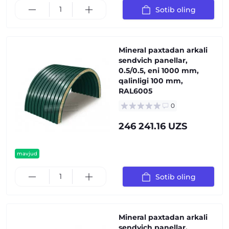
Sotib oling
Mineral paxtadan arkali
sendvich panellar,
0.5/0.5, eni 1000 mm,
qalinligi 100 mm,
RAL6005
0
246 241.16 UZS
mavjud
Sotib oling
Mineral paxtadan arkali
sendvich panellar,