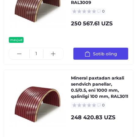
RAL3009
0
250 567.61 UZS
mavjud
Sotib oling
Mineral paxtadan arkali
sendvich panellar,
0.5/0.5, eni 1000 mm,
qalinligi 100 mm, RAL3011
0
248 420.83 UZS