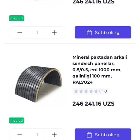
246 241.16 UZS
mavjud
Sotib oling
Mineral paxtadan arkali
sendvich panellar,
0.5/0.5, eni 1000 mm,
qalinligi 100 mm,
RAL7024
0
246 241.16 UZS
mavjud
Sotib oling