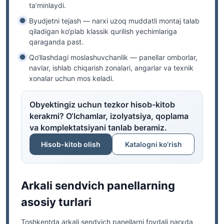
ta’minlaydi.
Byudjetni tejash
— narxi uzoq muddatli montaj talab
qiladigan ko‘plab klassik qurilish yechimlariga
qaraganda past.
Qo‘llashdagi moslashuvchanlik
— panellar omborlar,
navlar, ishlab chiqarish zonalari, angarlar va texnik
xonalar uchun mos keladi.
Obyektingiz uchun tezkor hisob-kitob
kerakmi? O‘lchamlar, izolyatsiya, qoplama
va komplektatsiyani tanlab beramiz.
Hisob-kitob olish
Katalogni ko‘rish
Arkali sendvich panellarning
asosiy turlari
Toshkentda arkali sendvich panellarni foydali narxda