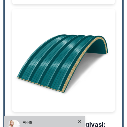
Izolyatsiyali
Анна
Katta oraliqlar uchun
Ishlab chiqarish texnologiyasi: