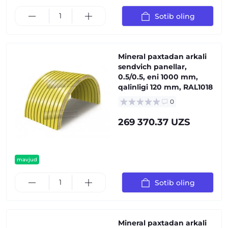
Sotib oling
Mineral paxtadan arkali
sendvich panellar,
0.5/0.5, eni 1000 mm,
qalinligi 120 mm, RAL1018
0
269 370.37 UZS
mavjud
Sotib oling
Mineral paxtadan arkali