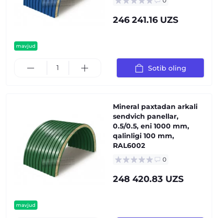
0
246 241.16 UZS
mavjud
Sotib oling
Mineral paxtadan arkali
sendvich panellar,
0.5/0.5, eni 1000 mm,
qalinligi 100 mm,
RAL6002
0
248 420.83 UZS
mavjud