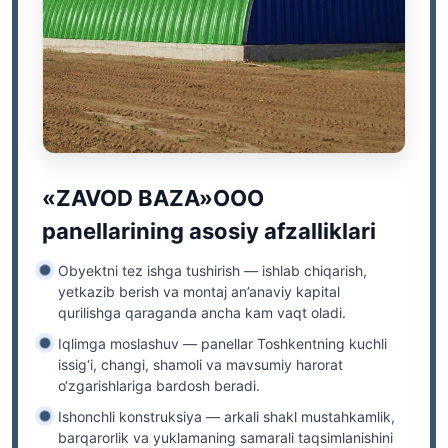
«ZAVOD BAZA»OOO
panellarining asosiy afzalliklari
Obyektni tez ishga tushirish
— ishlab chiqarish,
yetkazib berish va montaj an’anaviy kapital
qurilishga qaraganda ancha kam vaqt oladi.
Iqlimga moslashuv
— panellar Toshkentning kuchli
issig‘i, changi, shamoli va mavsumiy harorat
o‘zgarishlariga bardosh beradi.
Ishonchli konstruksiya
— arkali shakl mustahkamlik,
barqarorlik va yuklamaning samarali taqsimlanishini