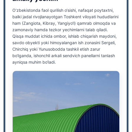
O‘zbekistonda faol qurilish o‘sishi, nafaqat poytaxtni,
balki jadal rivojlanayotgan Toshkent viloyati hududlarini
ham (Zangiota, Kibray, Yangiyo‘l) qamrab olmoqda va
zamonaviy hamda tezkor yechimlarni talab qiladi.
Qisqa muddat ichida ombor, ishlab chiqarish maydoni,
savdo obyekti yoki himoyalangan ish zonasini Sergeli,
Chirchiq yoki Yunusobodda tashkil etish zarur
bo‘lganda, ishonchli arkali sendvich panellarni tanlash
ayniqsa muhim bo‘ladi.