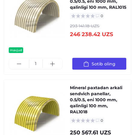
0.5/0.5, eni 1000 mm,
qalinligi 100 mm, RAL1015
0
293 141.18 UZS
246 238.42 UZS
mavjud
Sotib oling
Mineral paxtadan arkali
sendvich panellar,
0.5/0.5, eni 1000 mm,
qalinligi 100 mm,
RAL1018
0
250 567.61 UZS