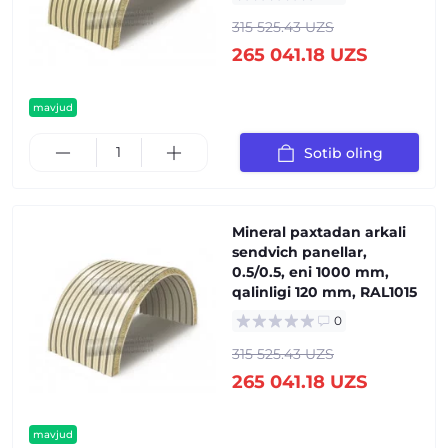
315 525.43 UZS
265 041.18 UZS
mavjud
Sotib oling
Mineral paxtadan arkali
sendvich panellar,
0.5/0.5, eni 1000 mm,
qalinligi 120 mm, RAL1015
0
315 525.43 UZS
265 041.18 UZS
mavjud