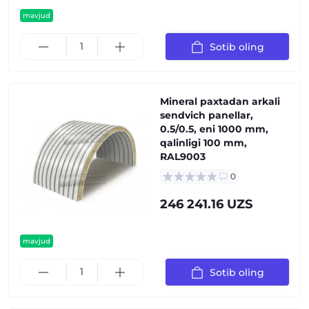
mavjud
Sotib oling
Mineral paxtadan arkali
sendvich panellar,
0.5/0.5, eni 1000 mm,
qalinligi 100 mm,
RAL9003
0
246 241.16 UZS
mavjud
Sotib oling