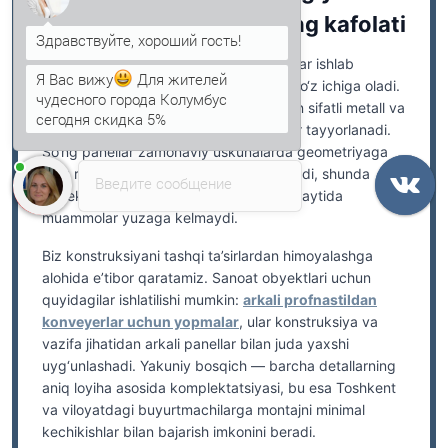
uzoq xizmat muddatining kafolati
Я Вас вижу
Для жителей
Kompaniyamizda arkali sendvich panellar ishlab
чудесного города Колумбус
chiqarish bir necha muhim bosqichlarni o‘z ichiga oladi.
сегодня скидка 5%
Dastlab himoya qatlami bilan qoplangan sifatli metall va
Анна
печатает...
ishonchli yig‘ish uchun butlovchi qismlar tayyorlanadi.
So‘ng panellar zamonaviy uskunalarda geometriyaga
aniq rioya qilingan holda ishlab chiqariladi, shunda
Введите сообщение
obyektning o‘zida biriktirish va montaj paytida
muammolar yuzaga kelmaydi.
Biz konstruksiyani tashqi ta’sirlardan himoyalashga
alohida e’tibor qaratamiz. Sanoat obyektlari uchun
quyidagilar ishlatilishi mumkin:
arkali profnastildan
konveyerlar uchun yopmalar
, ular konstruksiya va
vazifa jihatidan arkali panellar bilan juda yaxshi
uyg‘unlashadi. Yakuniy bosqich — barcha detallarning
aniq loyiha asosida komplektatsiyasi, bu esa Toshkent
va viloyatdagi buyurtmachilarga montajni minimal
kechikishlar bilan bajarish imkonini beradi.