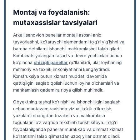
Montaj va foydalanish:
mutaxassislar tavsiyalari
Arkali sendvich panellar montaji asosni aniq
tayyorlashni, ko‘taruvchi elementlarni to‘g‘ri yig‘ishni va
barcha detallarni ishonchli mahkamlashni talab qiladi.
Kombinatsiyalangan fasad va devor yechimlari uchun
ko‘pincha
chiziqli panellar
qo‘llaniladi, ular loyihaning
me’moriy va texnik imkoniyatlarini kengaytiradi.
Konstruksiya butun xizmat muddati davomida
qattiqligini saqlab qolishi uchun loyiha o‘lchamlari va
mahkamlash qadamiга rioya qilish muhimdir.
Obyektning tashqi ko‘rinishi va ishonchliligini saqlash
uchun muntazam ravishda vizual ko‘rik o‘tkazish,
yuzalarni changdan tozalash va mahkamlash
tugunlarini o‘z vaqtida tekshirib turish kifoya. To‘g‘ri
foydalanilganda panellar murakkab va qimmat xizmat
ko‘rsatishni talab qilmasdan uzoq yillar xizmat qiladi.