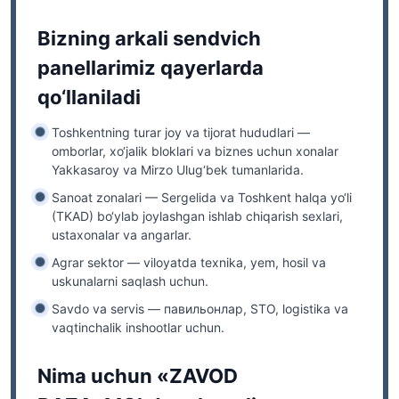
Bizning arkali sendvich
panellarimiz qayerlarda
qo‘llaniladi
Toshkentning turar joy va tijorat hududlari
—
omborlar, xo‘jalik bloklari va biznes uchun xonalar
Yakkasaroy va Mirzo Ulug‘bek tumanlarida.
Sanoat zonalari
— Sergelida va Toshkent halqa yo‘li
(TKAD) bo‘ylab joylashgan ishlab chiqarish sexlari,
ustaxonalar va angarlar.
Agrar sektor
— viloyatda texnika, yem, hosil va
uskunalarni saqlash uchun.
Savdo va servis
— павильонлар, STO, logistika va
vaqtinchalik inshootlar uchun.
Nima uchun «ZAVOD