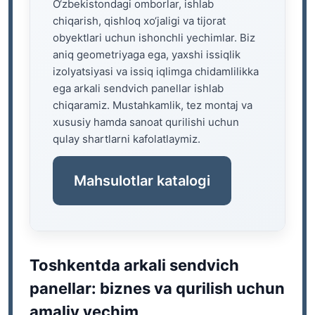
O‘zbekistondagi omborlar, ishlab
chiqarish, qishloq xo‘jaligi va tijorat
obyektlari uchun ishonchli yechimlar. Biz
aniq geometriyaga ega, yaxshi issiqlik
izolyatsiyasi va issiq iqlimga chidamlilikka
ega arkali sendvich panellar ishlab
chiqaramiz. Mustahkamlik, tez montaj va
xususiy hamda sanoat qurilishi uchun
qulay shartlarni kafolatlaymiz.
Mahsulotlar katalogi
Toshkentda arkali sendvich
panellar: biznes va qurilish uchun
amaliy yechim