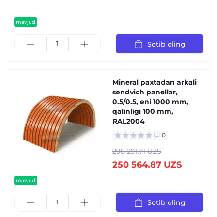
mavjud
Sotib oling
Mineral paxtadan arkali
sendvich panellar,
0.5/0.5, eni 1000 mm,
qalinligi 100 mm,
RAL2004
0
298 291.71 UZS
250 564.87 UZS
mavjud
Sotib oling