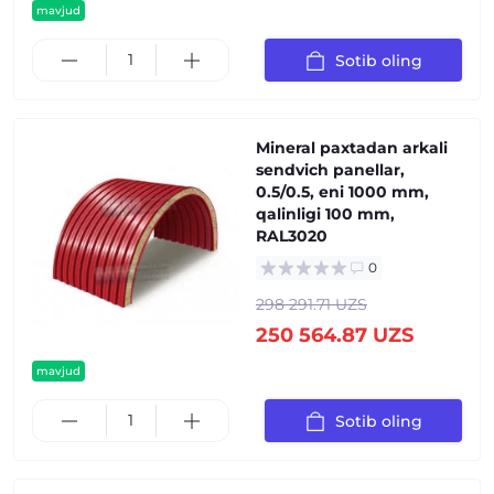
mavjud
Sotib oling
Mineral paxtadan arkali
sendvich panellar,
0.5/0.5, eni 1000 mm,
qalinligi 100 mm,
RAL3020
0
298 291.71 UZS
250 564.87 UZS
mavjud
Sotib oling