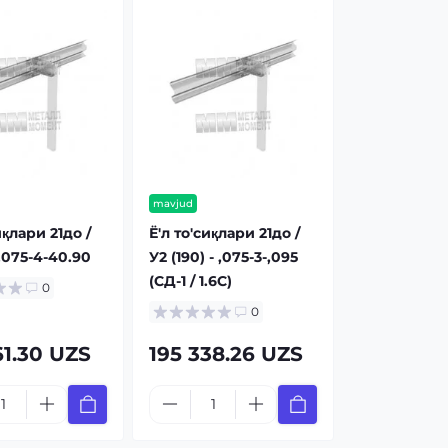
mavjud
иқлари 21до /
Ё'л то'сиқлари 21до /
-.075-4-40.90
У2 (190) - ,075-3-,095
(СД-1 / 1.6C)
0
0
61.30 UZS
195 338.26 UZS