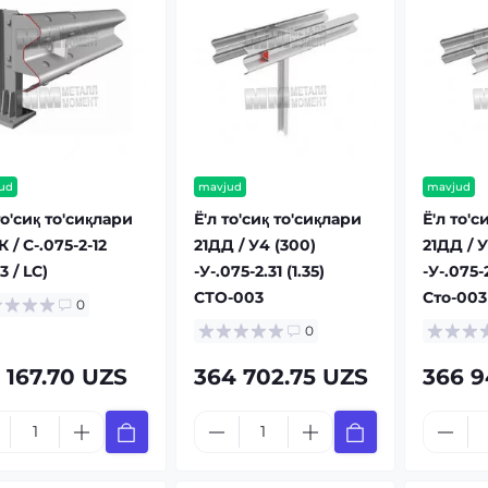
ud
mavjud
mavjud
то'сиқ то'сиқлари
Ё'л то'сиқ то'сиқлари
Ё'л то'с
К / С-.075-2-12
21ДД / У4 (300)
21ДД / У
3 / LC)
-У-.075-2.31 (1.35)
-У-.075-2
СТО-003
Сто-003
0
0
 167.70 UZS
364 702.75 UZS
366 9