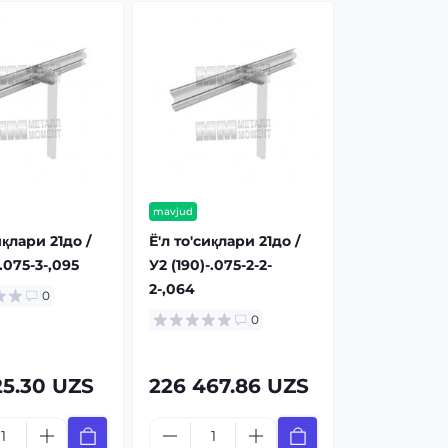
mavjud
иқлари 21до /
Ё'л то'сиқлари 21до /
 .075-3-,095
У2 (190)-.075-2-2-
2-,064
0
0
25.30 UZS
226 467.86 UZS