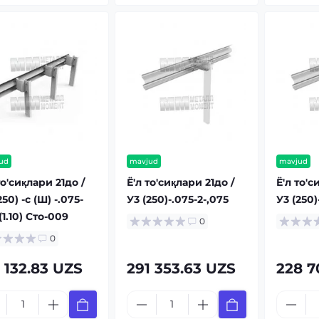
ud
mavjud
mavjud
то'сиқлари 21до /
Ё'л то'сиқлари 21до /
Ё'л то'с
250) -с (Ш) -.075-
У3 (250)-.075-2-,075
У3 (250)-
 (1.10) Сто-009
0
0
 132.83 UZS
291 353.63 UZS
228 7