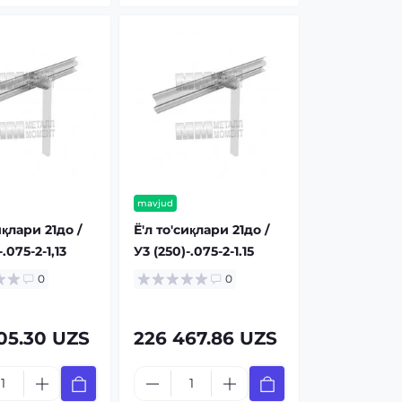
mavjud
иқлари 21до /
Ё'л то'сиқлари 21до /
.075-2-1,13
У3 (250)-.075-2-1.15
0
0
05.30 UZS
226 467.86 UZS