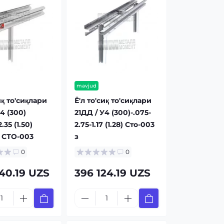
mavjud
иқ то'сиқлари
Ё'л то'сиқ то'сиқлари
4 (300)
21ДД / У4 (300)-.075-
.35 (1.50)
2.75-1.17 (1.28) Сто-003
 СТО-003
з
0
0
40.19 UZS
396 124.19 UZS