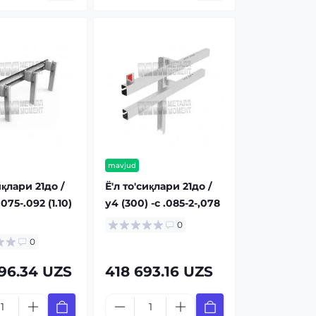
mavjud
иқлари 21до /
Ё'л то'сиқлари 21до /
.075-.092 (1.10)
у4 (300) -с .085-2-,078
0
0
96.34 UZS
418 693.16 UZS