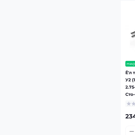
mavj
Ё'л 
У2 (
2.75
Сто
23