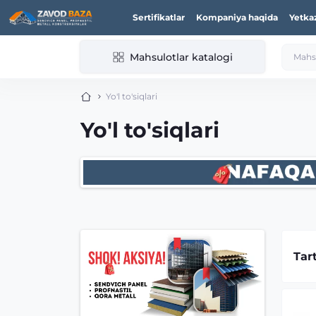
Sertifikatlar
Kompaniya haqida
Yetka
Mahsulotlar katalogi
Yo'l to'siqlari
Yo'l to'siqlari
Tar