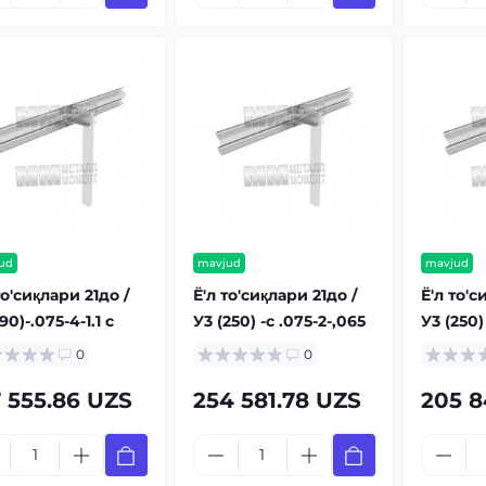
ud
mavjud
mavjud
то'сиқлари 21до /
Ё'л то'сиқлари 21до /
Ё'л то'с
190)-.075-4-1.1 с
У3 (250) -c .075-2-,065
У3 (250)
0
0
7 555.86 UZS
254 581.78 UZS
205 8