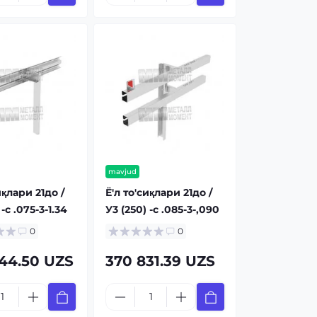
mavjud
иқлари 21до /
Ё'л то'сиқлари 21до /
 -c .075-3-1.34
У3 (250) -c .085-3-,090
0
0
44.50 UZS
370 831.39 UZS