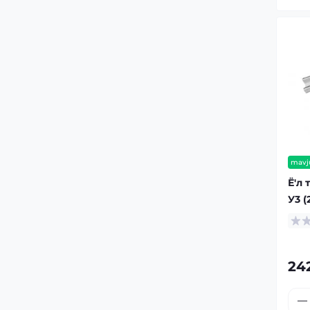
mavj
Ё'л 
У3 (
24