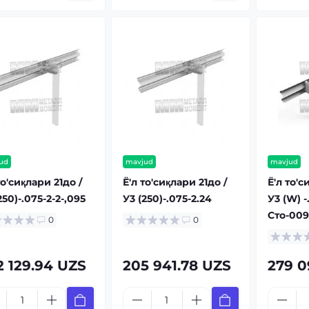
ud
mavjud
mavjud
то'сиқлари 21до /
Ё'л то'сиқлари 21до /
Ё'л то'с
250)-.075-2-2-,095
У3 (250)-.075-2.24
У3 (W) -
Сто-009
0
0
2 129.94 UZS
205 941.78 UZS
279 0