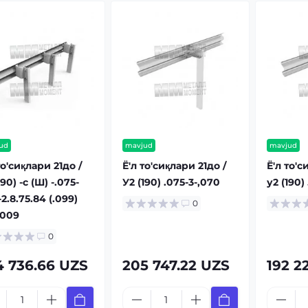
ud
mavjud
mavjud
то'сиқлари 21до /
Ё'л то'сиқлари 21до /
Ё'л то'с
190) -с (Ш) -.075-
У2 (190) .075-3-,070
у2 (190)
-2.8.75.84 (.099)
0
-009
0
4 736.66 UZS
205 747.22 UZS
192 2