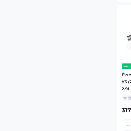
mavj
Ё'л 
У3 (
2.91
317