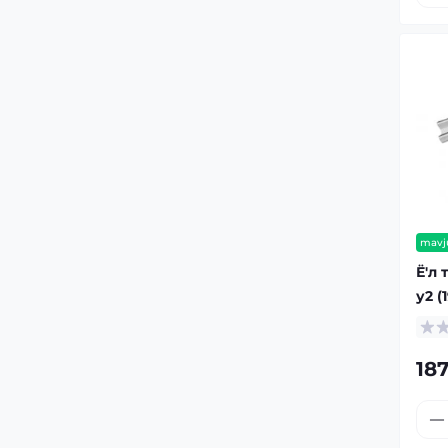
mavj
Ё'л 
у2 (
18