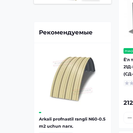
Рекомендуемые
mavj
Ё'л 
21Д-
(СД-
212
Аrkali profnastil rangli N60-0.5
m2 uchun narx.