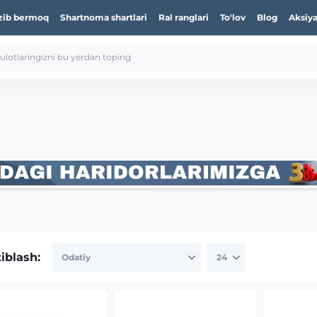
zib bermoq
Shartnoma shartlari
Ral ranglari
To'lov
Blog
Aksiya
tiblash: