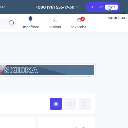
+998 (78) 555-17-30
lar
ru
uz
oz
0
kabinet
savatcha
Undefined