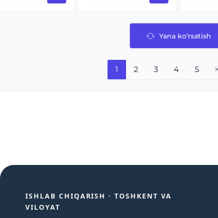
Yana ko‘rsatish
1
2
3
4
5
ISHLAB CHIQARISH · TOSHKENT VA
VILOYAT