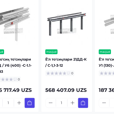
ud
mavjud
mavjud
то'сиқ то'сиқлари
Ё'л то'сиқлари 21ДД-К
Ё'л то'с
 / У6 (400) -С-1.1-
/ С-1,1-3-12
У1 (130)
83
0
0
6 717.49 UZS
568 407.09 UZS
187 3