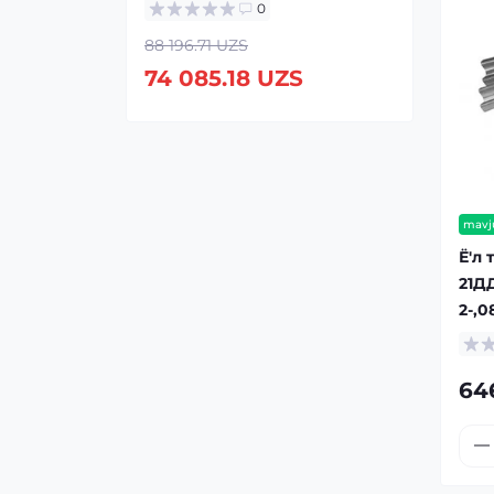
0
88 196.71 UZS
74 085.18 UZS
mavj
Ё'л 
21ДД
2-,0
64