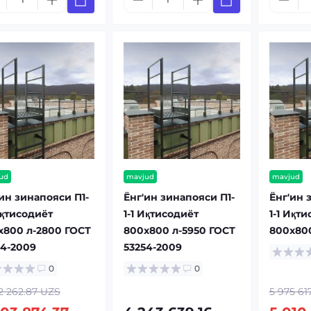
ud
mavjud
mavjud
ин зинапояси П1-
Ёнг'ин зинапояси П1-
Ёнг'ин 
Иқтисодиёт
1-1 Иқтисодиёт
1-1 Иқт
x800 л-2800 ГОСТ
800x800 л-5950 ГОСТ
800x80
54-2009
53254-2009
0
0
2 262.87 UZS
5 975 61