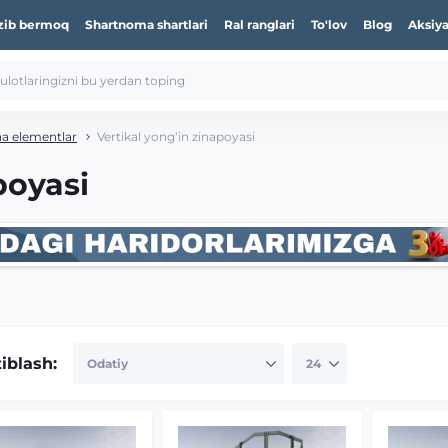
zib bermoq
Shartnoma shartlari
Ral ranglari
To'lov
Blog
Aksiya
a elementlar
Vertikal yong‘in zinapoyasi
poyasi
tiblash: