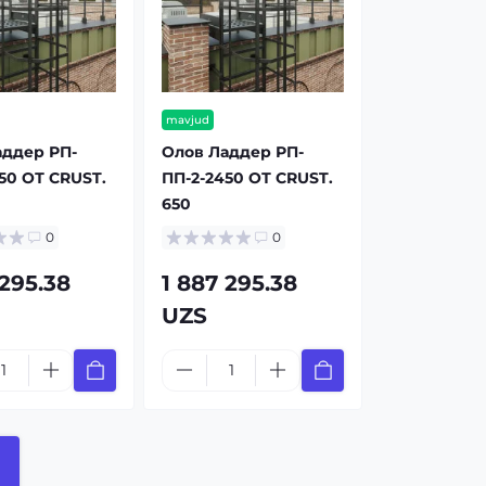
mavjud
аддер РП-
Олов Ладдер РП-
50 ОТ CRUST.
ПП-2-2450 ОТ CRUST.
650
0
0
 295.38
1 887 295.38
UZS