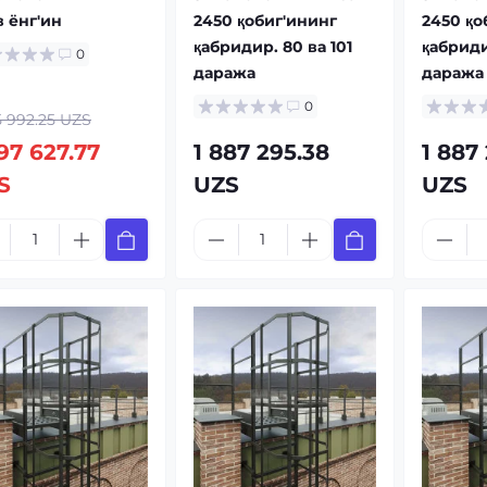
в ёнг'ин
2450 қобиг'ининг
2450 қо
қабридир. 80 ва 101
қабриди
0
даража
даража
0
5 992.25 UZS
97 627.77
1 887 295.38
1 887
S
UZS
UZS