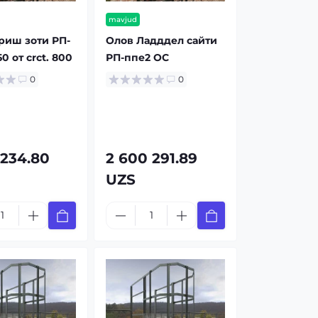
mavjud
ириш зоти РП-
Олов Ладддел сайти
0 от crct. 800
РП-ппе2 OC
0
0
 234.80
2 600 291.89
UZS