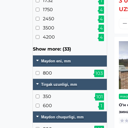
3 
17.32
1
UZ
1750
4
2450
4
3500
4
4200
4
Show more: (33)
Maydon eni, mm
800
103
Tirgak uzunligi, mm
350
101
mavj
О'н
600
1
зин
Maydon chuqurligi, mm