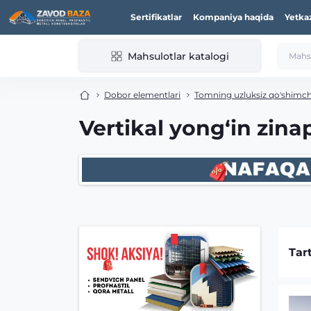
Sertifikatlar
Kompaniya haqida
Yetka
Mahsulotlar katalogi
Dobor elementlari
Tomning uzluksiz qo'shimch
Vertikal yong‘in zina
Tar