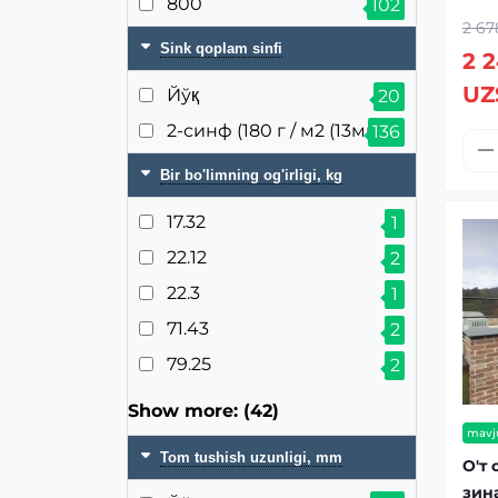
800
102
2 67
Sink qoplam sinfi
2 
UZ
Йўқ
20
2-синф (180 г / м2 (13мкм))
136
Bir bo'limning og'irligi, kg
17.32
1
22.12
2
22.3
1
71.43
2
79.25
2
Show more: (42)
mavj
Tom tushish uzunligi, mm
О'т
зин