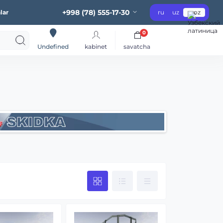
+998 (78) 555-17-30
lar
ru
uz
oz
0
kabinet
savatcha
Undefined