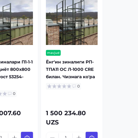
mavjud
иналари П1-1-1
Ёнг'ин зиналиги РП-
диёт 800x800
ТПА11 OC Л-1000 CRE
ост 53254-
билан. Чизмага ко'ра
0
0
 007.60
1 500 234.80
UZS