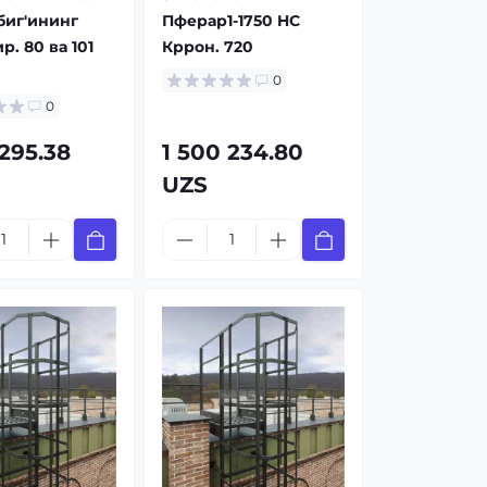
биг'ининг
Пферар1-1750 HC
р. 80 ва 101
Кррон. 720
0
0
 295.38
1 500 234.80
UZS