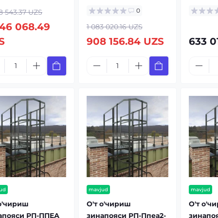
0
8 543.37 UZS
246 068.49
1 083 020.16 UZS
S
908 156.84 UZS
633 0
ud
mavjud
mavjud
 о'чириш
О'т о'чириш
О'т о'ч
апояси РП-ППЕА
зинапояси РП-Ппеа2-
зинапоя