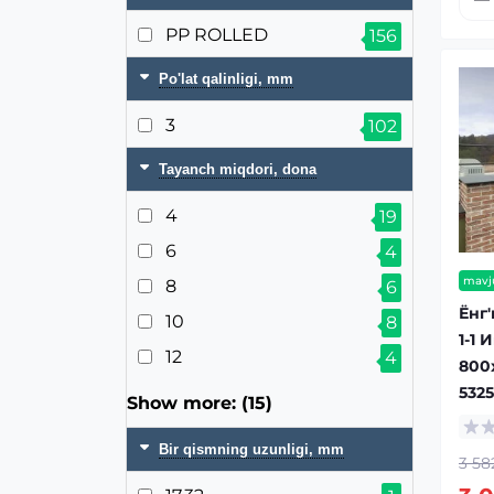
PP ROLLED
156
Po'lat qalinligi, mm
3
102
Tayanch miqdori, dona
4
19
6
4
mavj
8
6
Ёнг'
10
8
1-1 
12
4
800
532
Show more: (15)
Bir qismning uzunligi, mm
3 58