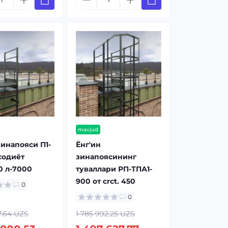
mavjud
зинапояси П1-
Ёнг'ин
исодиёт
зинапоясининг
0 л-7000
туваллари РП-ТПА1-
900 от crct. 450
0
0
7.64 UZS
1 785 992.25 UZS