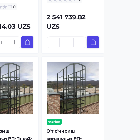
0
2 541 739.82
14.03 UZS
UZS
mavjud
ириш
О'т о'чириш
си РП-Ппеа2-
зинапояси РП-