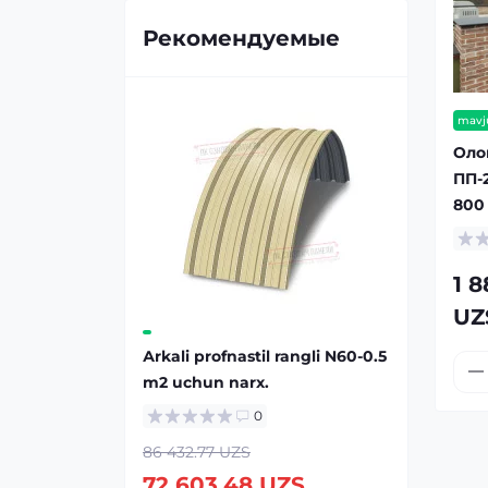
Рекомендуемые
mavj
Оло
ПП-
800
1 8
UZ
Аrkali profnastil rangli N60-0.5
m2 uchun narx.
0
86 432.77 UZS
72 603.48 UZS