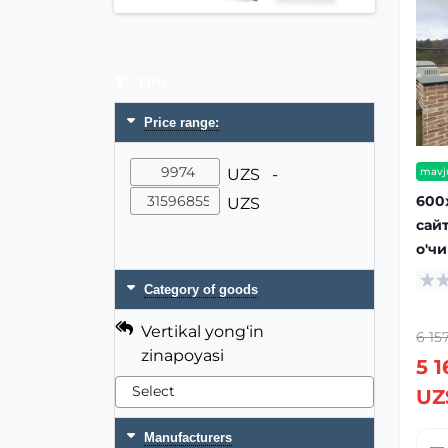
Filtr
Price range:
UZS -
mavj
600
UZS
сайт
о'ч
Category of goods
Vertikal yong‘in
6 15
zinapoyasi
5 1
UZ
Manufacturers