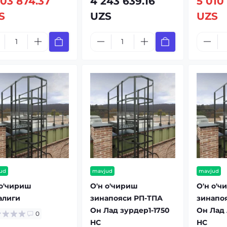
003 874.37
4 243 639.16
5 010
S
UZS
UZS
ud
mavjud
mavjud
 о'чириш
О'н о'чириш
О'н о'ч
алиги
зинапояси РП-ТПА
зинапо
Он Лад зурдер1-1750
Он Лад 
0
HC
HC