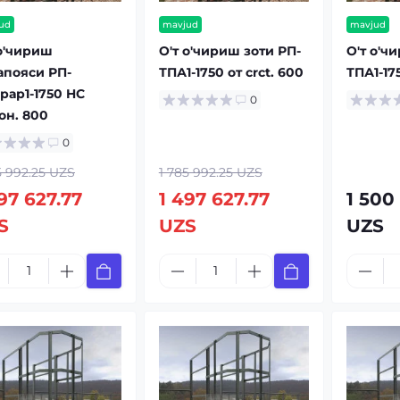
ud
mavjud
mavjud
 о'чириш
О'т о'чириш зоти РП-
О'т о'ч
апояси РП-
ТПА1-1750 от crct. 600
ТПА1-175
рар1-1750 HC
0
он. 800
0
5 992.25 UZS
1 785 992.25 UZS
97 627.77
1 497 627.77
1 500
S
UZS
UZS