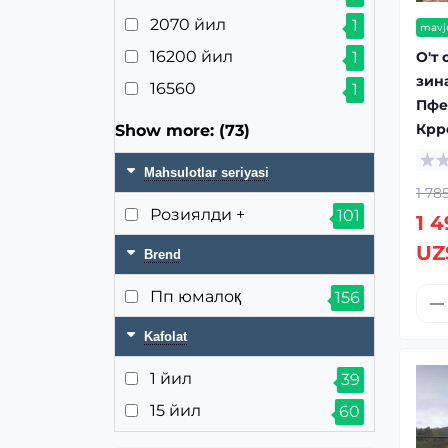
2070 йил
1
mavj
16200 йил
1
О'т
зин
16560
1
Пфе
Крр
Show more: (73)
Mahsulotlar seriyasi
1 78
Розиялди +
101
1 4
UZ
Brend
Пп юмалоқ
156
Kafolat
1 йил
39
15 йил
60