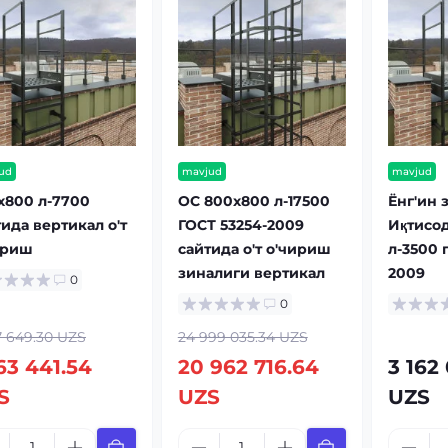
ud
mavjud
mavjud
x800 л-7700
OC 800x800 л-17500
Ёнг'ин з
ида вертикал о'т
ГОСТ 53254-2009
Иқтисо
ириш
сайтида о'т о'чириш
л-3500 г
зиналиги вертикал
2009
0
0
7 649.30 UZS
24 999 035.34 UZS
63 441.54
20 962 716.64
3 162
S
UZS
UZS