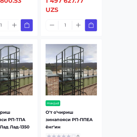
 800.53
1 497 627.77
UZS
mavjud
ириш
О'т о'чириш
яси РП-ТПА
зинапояси РП-ППЕА
Лад Лад-1350
ёнг'ин
0