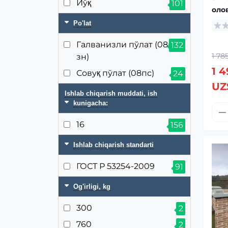
Йўқ
101
оло
Po'lat
Галванизли пўлат (08пс +
132
1 78
зн)
1 4
Совуқ пўлат (08пс)
24
UZ
Ishlab chiqarish muddati, ish
kunigacha:
16
156
Ishlab chiqarish standarti
ГОСТ Р 53254-2009
91
Og'irligi, kg
300
2
760
2