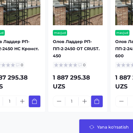
ud
mavjud
mavjud
в Ладдер РП-
Олов Ладдер РП-
Олов Л
2-2450 HC Кронст.
ПП-2-2450 ОТ CRUST.
ПП-2-24
450
600
0
0
87 295.38
1 887 295.38
1 887
S
UZS
UZS
Yana ko‘rsatish