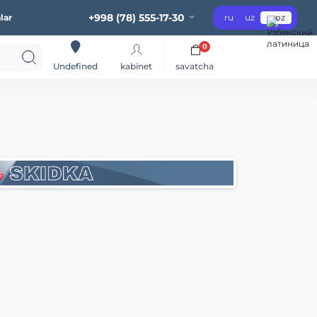
+998 (78) 555-17-30
lar
ru
uz
oz
0
kabinet
savatcha
Undefined