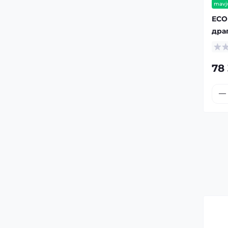
mavj
ECO
дра
78