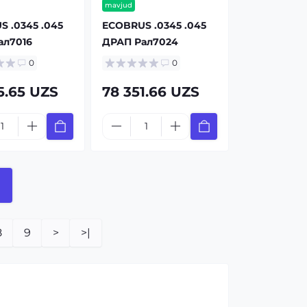
mavjud
 .0345 .045
ECOBRUS .0345 .045
ал7016
ДРАП Рал7024
0
0
5.65 UZS
78 351.66 UZS
8
9
>
>|