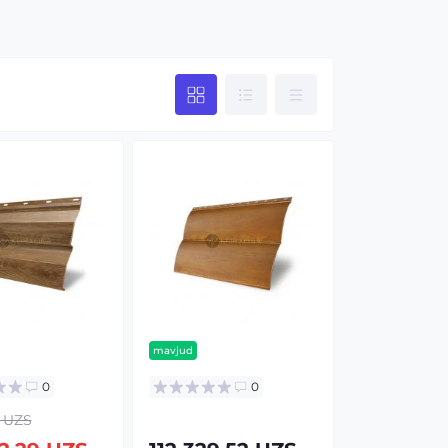
mavjud
0
0
1 UZS