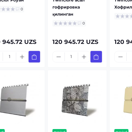
nclor Роуан
Twinclore асал
Twincol
гофрировка
Хофрил
0
қилинган
0
0 945.72 UZS
120 945.72 UZS
120 9
ud
mavjud
mavjud