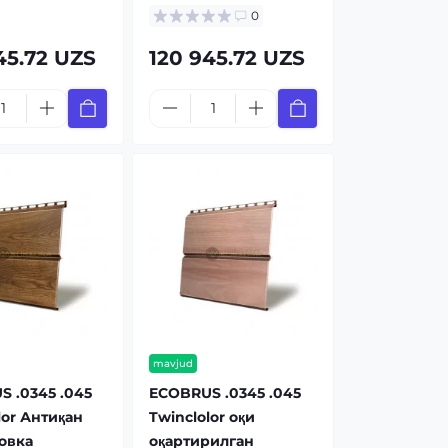
0
45.72 UZS
120 945.72 UZS
mavjud
 .0345 .045
ECOBRUS .0345 .045
lor Антиқан
Twinclolor оқи
овка
оқартирилган