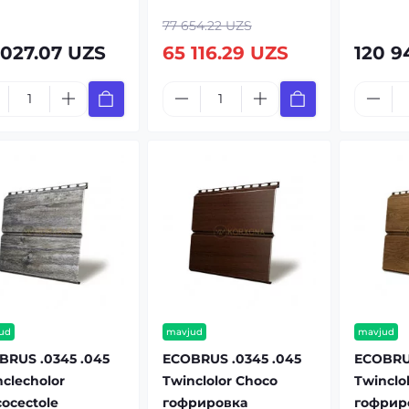
77 654.22 UZS
 027.07 UZS
65 116.29 UZS
120 9
ud
mavjud
mavjud
BRUS .0345 .045
ECOBRUS .0345 .045
ECOBRUS
clecholor
Twinclolor Choco
Twinclo
ocectole
гофрировка
гофрир