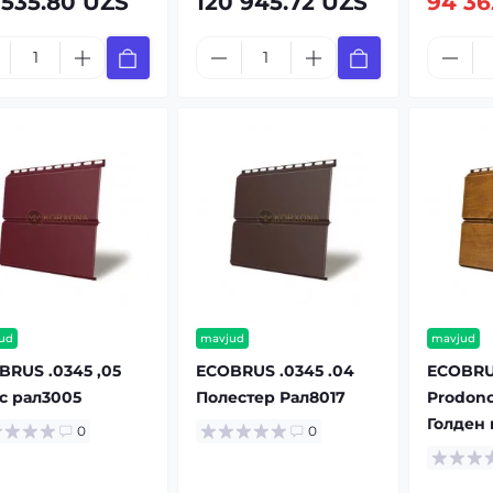
 535.80 UZS
120 945.72 UZS
94 36
ud
mavjud
mavjud
BRUS .0345 ,05
ECOBRUS .0345 .04
ECOBRUS
ас рал3005
Полестер Рал8017
Prodonc
Голден
0
0