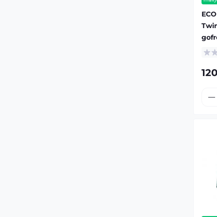
ECO
Twin
gof
12