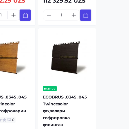
2.29 UZS
112 329.52 UZS
mavjud
 .0345 .045
ECOBRUS .0345 .045
incolor
Twinccsolor
 гофрокарин
қаҳвалари
гофрировка
0
қилинган