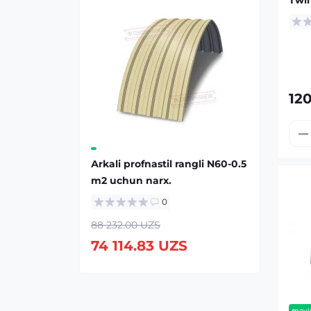
Twi
12
Аrkali profnastil rangli N60-0.5
m2 uchun narx.
0
88 232.00 UZS
74 114.83 UZS
mavj