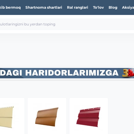
zib bermoq
Shartnoma shartlari
Ral ranglari
To'lov
Blog
Aksiya