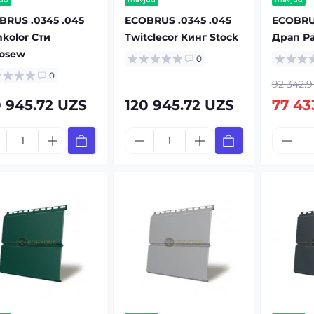
BRUS .0345 .045
ECOBRUS .0345 .045
ECOBRUS
kolor Сти
Twitclecor Кинг Stock
Драп Ра
rosew
0
0
92 342.9
0 945.72 UZS
120 945.72 UZS
77 43