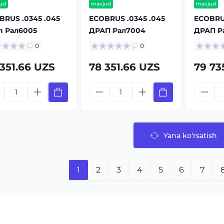
ud
mavjud
mavjud
BRUS .0345 .045
ECOBRUS .0345 .045
ECOBRUS
п Рал6005
ДРАП Рал7004
ДРАП Р
0
0
 351.66 UZS
78 351.66 UZS
79 73
Yana ko‘rsatish
1
2
3
4
5
6
7