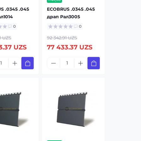
 .0345 .045
ECOBRUS .0345 .045
л1014
драп Рал3005
0
0
1 UZS
92 342.91 UZS
3.37 UZS
77 433.37 UZS