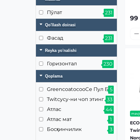
Пўлат
231
99
Qo'llash doirasi
Фасад
231
Reyka yo'nalishi
Горизонтал
230
Qoplama
GreencoatocooCe Пул БТ
5
Twitcycy-ни чоп этинг
33
Атлас
44
mavj
Атлас мат
1
ECO
Босқинчилик
3
Twin
Norc