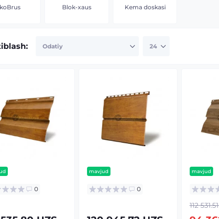
koBrus
Blok-xaus
Kema doskasi
tiblash:
ud
mavjud
mavjud
0
0
112 531.5