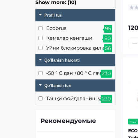
Show more: (10)
Profil turi
12
Ecobrus
95
Кемалар кенгаши
80
Уйни блокировка қилиш
56
Qo'llanish harorati
-50 ° C дан +80 ° C гача
230
Qo'llanish turi
Ташқи фойдаланиш учун
230
Рекомендуемые
mavj
ECO