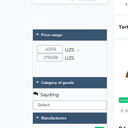
E
Filtr
Tar
Price range:
UZS -
UZS
Category of goods
Sayding
mavj
Manufacturers