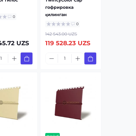
or Гилос
TwincyColor Сар
гофрировка
қилинган
0
0
142 543.00 UZS
45.72 UZS
119 528.23 UZS
mavjud