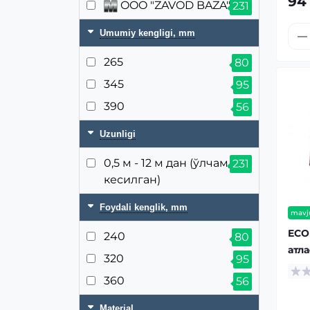
94
OOO "ZAVOD BAZA"
231
Umumiy kengligi, mm
265
80
345
95
390
56
Uzunligi
0,5 м - 12 м дан (ўлчамда
231
кесилган)
Foydali kenglik, mm
mavj
ECO
240
80
атл
320
95
360
56
Material