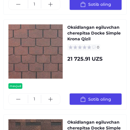
Sotib oling
Oksidlangan egiluvchan
cherepitsa Docke Simple
Krona Qizil
0
21 725.91 UZS
mavjud
Sotib oling
Oksidlangan egiluvchan
cherepitsa Docke Simple