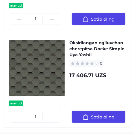
mavjud
Sotib oling
Oksidlangan egiluvchan
cherepitsa Docke Simple
Uya Yashil
0
17 406.71 UZS
mavjud
Sotib oling