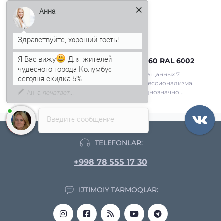
Анна
Tom uchun PPS sendvich panellar 60 RAL 6002
Я Вас вижу
Для жителей
выгодно и быстро! Ждали 5 дней при обещанных 7.
чудесного города Колумбус
Считаем это высшим проявлением профессионализма.
сегодня скидка 5%
Производителю браво! Вернемся еще однозначно...
Введите сообщение
TELEFONLAR:
+998 78 555 17 30
IJTIMOIY TARMOQLAR: