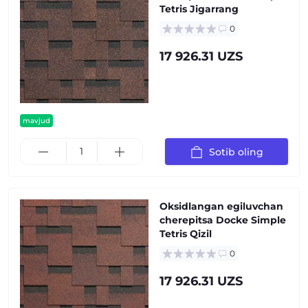
Tetris Jigarrang
0
17 926.31 UZS
mavjud
Sotib oling
Oksidlangan egiluvchan
cherepitsa Docke Simple
Tetris Qizil
0
17 926.31 UZS