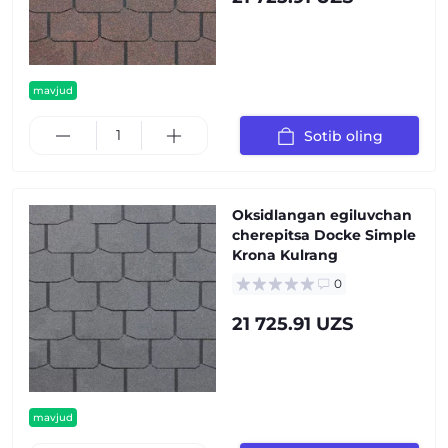
mavjud
Sotib oling
Oksidlangan egiluvchan
cherepitsa Docke Simple
Krona Kulrang
0
21 725.91 UZS
mavjud