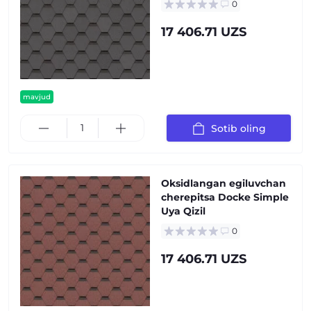
0
17 406.71 UZS
mavjud
Sotib oling
Oksidlangan egiluvchan
cherepitsa Docke Simple
Uya Qizil
0
17 406.71 UZS