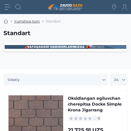
Yumshoq tom
Standart
Standart
Oksidlangan egiluvchan
cherepitsa Docke Simple
Krona Jigarrang
0
21 725.91 UZS