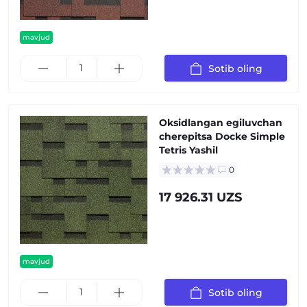
mavjud
Sotib oling
Oksidlangan egiluvchan
cherepitsa Docke Simple
Tetris Yashil
0
17 926.31 UZS
mavjud
Sotib oling