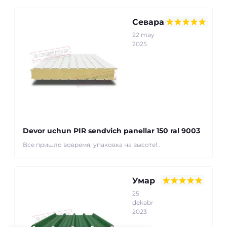
Севара
22 may
2025
Devor uchun PIR sendvich panellar 150 ral 9003
Все пришло вовремя, упаковка на высоте!..
Умар
25
dekabr
2023