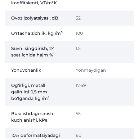
koeffitsienti, VT/m*K
Ovoz izolyatsiyasi, dB
32
O'rtacha zichlik, kg /m³
100
Suvni singdirish, 24
1.5
soat ichida hajm %
Yonuvchanlik
Yonmaydigan
Og'irligi, metall
17.69
qalinligi 0,5 mm
bo'lganda kg /m²
Bukilishdagi sinish
55
kuchlanishi, kPa
10% deformatsiyadagi
60