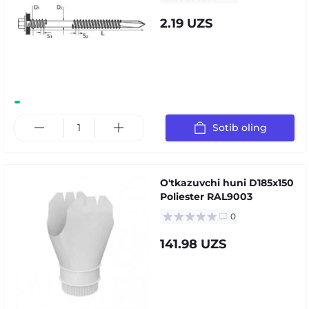
2.19 UZS
Sotib oling
O'tkazuvchi huni D185х150
Poliester RAL9003
0
141.98 UZS