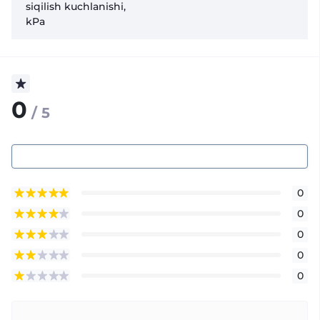
siqilish kuchlanishi,
kPa
0
/ 5
0
0
0
0
0