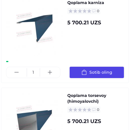
Qoplama karniza
0
5 700.21 UZS
Sotib oling
Qoplama torsevoy
(himoyalovchi)
0
5 700.21 UZS