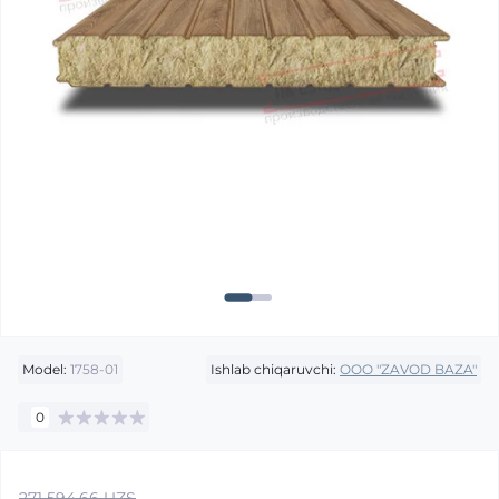
Model:
1758-01
Ishlab chiqaruvchi:
OOO "ZAVOD BAZA"
0
271 594.66 UZS