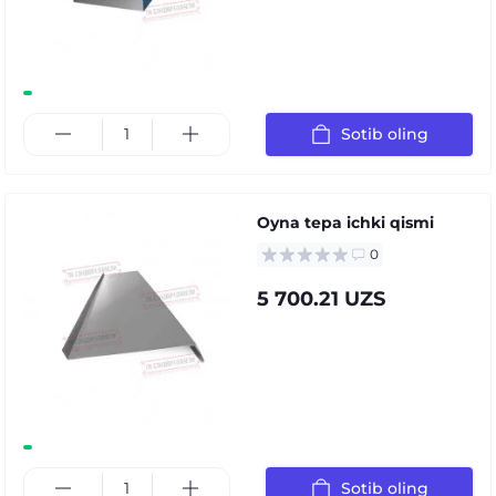
Sotib oling
Oyna tepa ichki qismi
0
5 700.21 UZS
Sotib oling