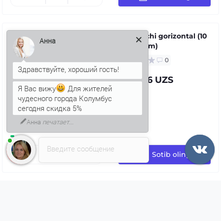
Toʻldiruvchi gorizontal (10
mm x 30 m)
Анна
0
7 439.26 UZS
Я Вас вижу
Для жителей
чудесного города Колумбус
сегодня скидка 5%
Введите сообщение
Sotib oling