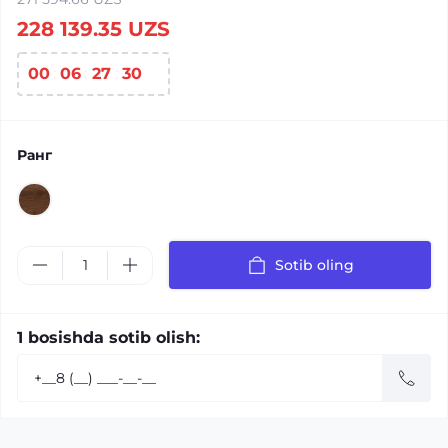
228 139.35 UZS
00
:
06
:
27
:
29
Ранг
Sotib oling
1 bosishda sotib olish: