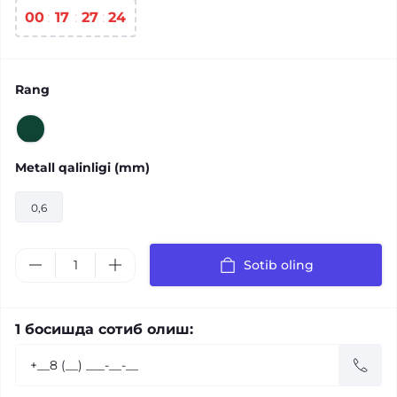
00
17
27
23
Rang
Metall qalinligi (mm)
0,6
Sotib oling
1 босишда сотиб олиш: