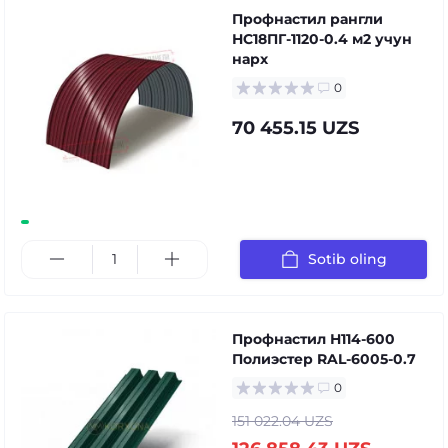
Профнастил рангли
НС18ПГ-1120-0.4 м2 учун
нарх
0
70 455.15 UZS
Sotib oling
Профнастил Н114-600
Полиэстер RAL-6005-0.7
0
151 022.04 UZS