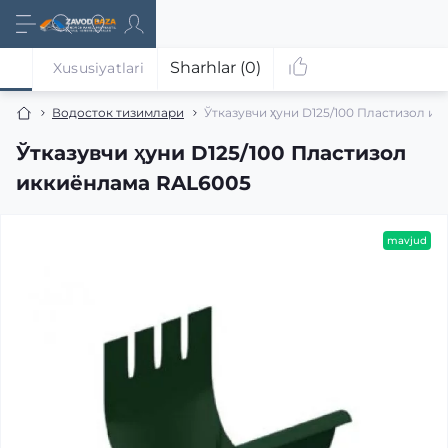
Sharhlar (0)
Xususiyatlari
Водосток тизимлари
Ўтказувчи ҳуни D125/100 Пластизол и
Ўтказувчи ҳуни D125/100 Пластизол
иккиёнлама RAL6005
mavjud