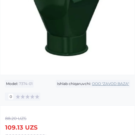
Model:
7374-01
Ishlab chiqaruvchi:
OOO "ZAVOD BAZA"
0
88.20 UZS
109.13 UZS