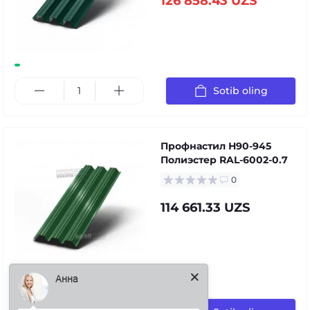
126 858.43 UZS
Sotib oling
Профнастил Н90-945
Полиэстер RAL-6002-0.7
0
114 661.33 UZS
Анна