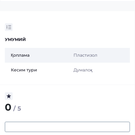
УМУМИЙ
Қоплама
Пластизол
Кесим тури
Думалоқ
0
/ 5