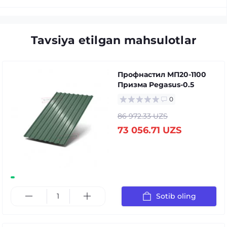
Tavsiya etilgan mahsulotlar
Профнастил МП20-1100
Призма Pegasus-0.5
0
86 972.33 UZS
73 056.71 UZS
Sotib oling