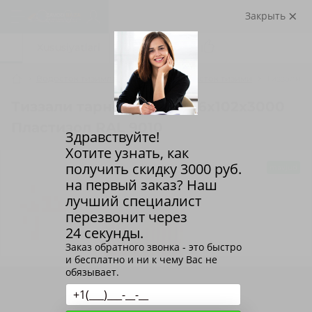
Закрыть
Sharhlar (0)
Xususiyatlari
Водосток тизимлари
Металл водосток тизими
Тиззали т
Тиззали тарнов қувури 76х102х3000
Пластизол RAL 9010
Здравствуйте!
Хотите узнать, как
получить скидку
3000
руб.
mavjud
на первый заказ? Наш
лучший специалист
перезвонит через
24 секунды.
Заказ обратного звонка - это быстро
и бесплатно и ни к чему Вас не
обязывает.