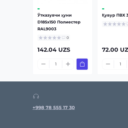
Ўтказувчи ҳуни
Қувур ПВХ 
D185х150 Полиестер
RAL9003
0
142.04 UZS
72.00 U
+998 78 555 17 30