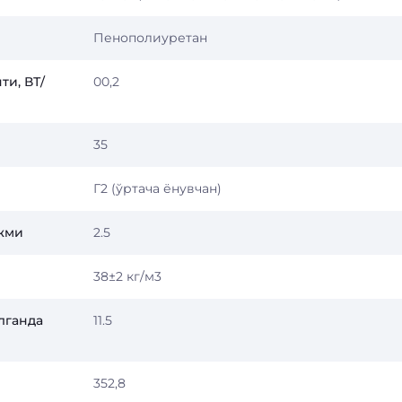
Пенополиуретан
ти, ВТ/
00,2
35
Г2 (ўртача ёнувчан)
ажми
2.5
38±2 кг/м3
лганда
11.5
352,8