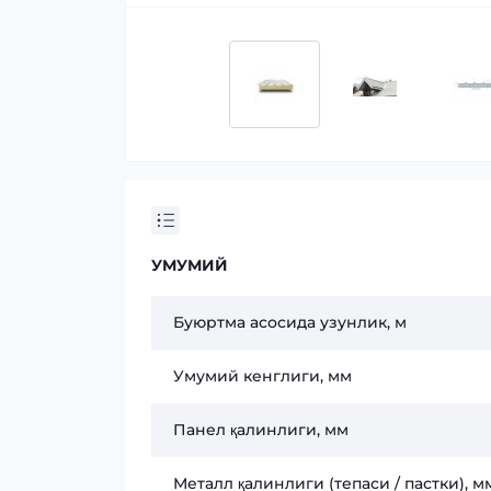
УМУМИЙ
Буюртма асосида узунлик, м
Умумий кенглиги, мм
Панел қалинлиги, мм
Металл қалинлиги (тепаси / пастки), м