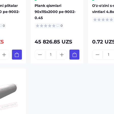
ni plitalar
Plank qismlari
O'z-o'zini s
0 pe-9002-
90x115x2000 pe-9002-
vintlari 4.8
0.45
0
0
ZS
45 826.85 UZS
0.72 UZ