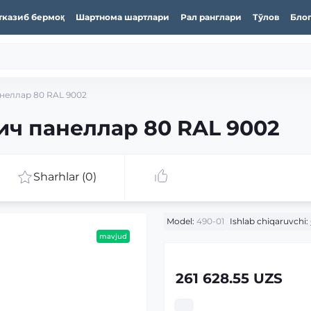
тказиб бермоқ
Шартнома шартлари
Рал ранглари
Тўлов
Бло
неллар 80 RAL 9002
ич панеллар 80 RAL 9002
Sharhlar (0)
Model:
490-01
Ishlab chiqaruvchi:
mavjud
261 628.55 UZS