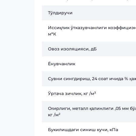
Тўлдиручи
Иссиқлик ўтказувчанлиги коэффициэн
м*К
Овоз изоляцияси, дБ
Ёнувчанлик
Сувни сингдириш, 24 соат ичида % ҳ
Ўртача зичлик, кг /м³
Оғирлиги, металл қалинлиги ,05 мм бў
кг /м²
Букилишдаги синиш кучи, кПа