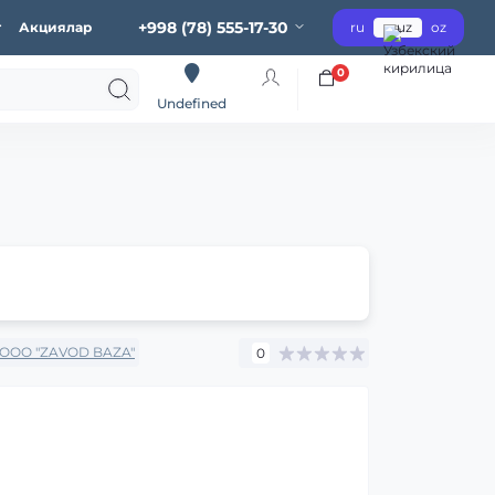
+998 (78) 555-17-30
г
Акциялар
ru
uz
oz
0
Undefined
OOO "ZAVOD BAZA"
0