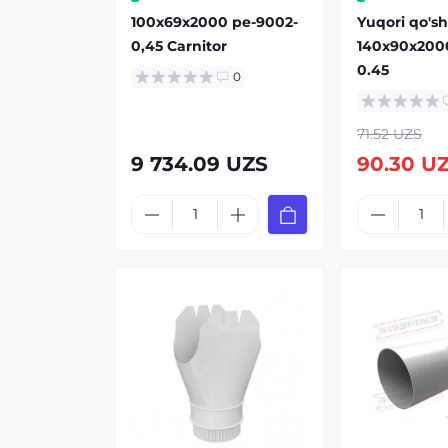
100x69x2000 pe-9002-
Yuqori qo'sh
0,45 Carnitor
140x90x200
0.45
0
71.52 UZS
9 734.09 UZS
90.30 U