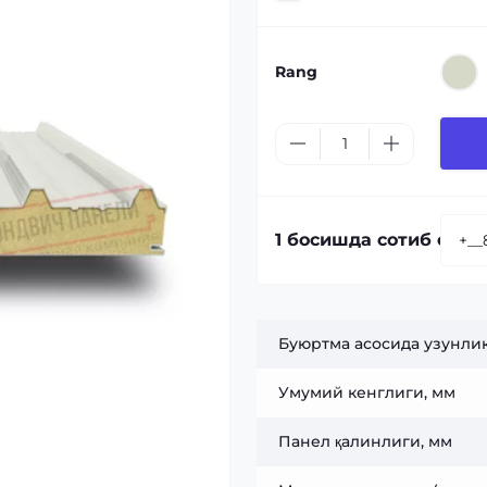
Rang
1 босишда сотиб олиш
Буюртма асосида узунлик
Умумий кенглиги, мм
Панел қалинлиги, мм