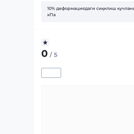
10% деформациядаги сиқилиш кучлан
кПа
0
/ 5