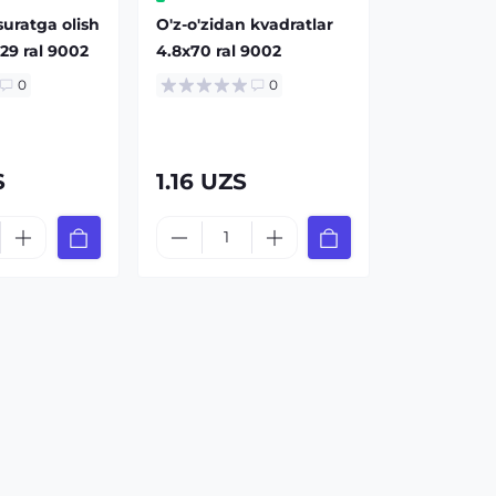
-suratga olish
O'z-o'zidan kvadratlar
x29 ral 9002
4.8x70 ral 9002
0
0
S
1.16 UZS