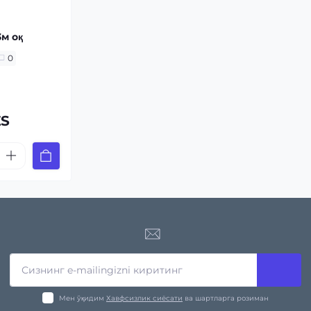
3м оқ
0
ZS
Мен ўқидим
Хавфсизлик сиёсати
ва шартларга розиман