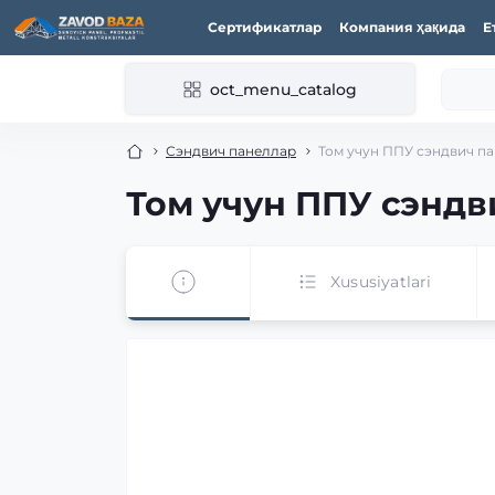
Сертификатлар
Компания ҳақида
Е
oct_menu_catalog
Сэндвич панеллар
Том учун ППУ сэндвич па
Том учун ППУ сэндв
Xususiyatlari