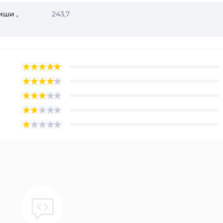
иши ,
243,7