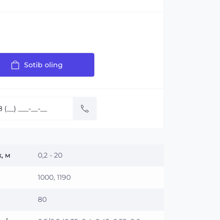
Sotib oling
:
, м
0,2 - 20
1000, 1190
80