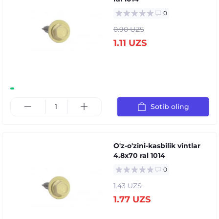
0
0.90 UZS
1.11 UZS
Sotib oling
O'z-o'zini-kasbilik vintlar
4.8x70 ral 1014
0
1.43 UZS
1.77 UZS