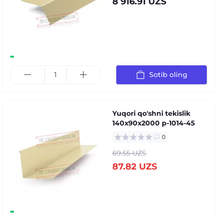
8 916.91 UZS
Sotib oling
Yuqori qo'shni tekislik
140x90x2000 p-1014-45
0
69.55 UZS
87.82 UZS