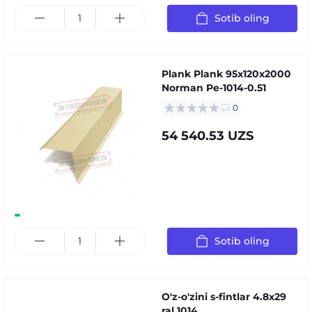
Sotib oling
Plank Plank 95x120x2000
Norman Pe-1014-0.51
0
54 540.53 UZS
Sotib oling
O'z-o'zini s-fintlar 4.8x29
ral 1014