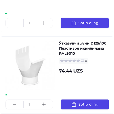
Sotib oling
Ўтказувчи ҳуни D125/100
Пластизол иккиёнлама
RAL9010
0
74.44 UZS
Sotib oling