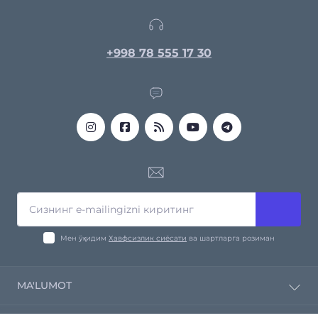
+998 78 555 17 30
Мен ўқидим
Хавфсизлик сиёсати
ва шартларга розиман
MA'LUMOT
Компания ҳақида