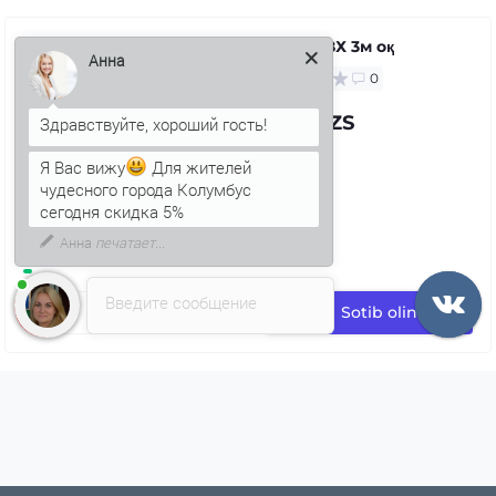
Қувур ПВХ 3м оқ
0
Анна
71.94 UZS
Я Вас вижу
Для жителей
чудесного города Колумбус
сегодня скидка 5%
Введите сообщение
Sotib oling