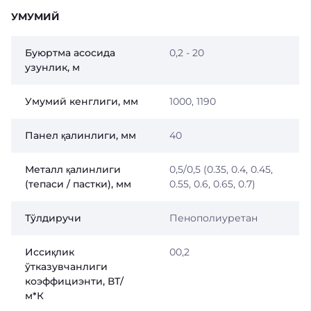
УМУМИЙ
Буюртма асосида
0,2 - 20
узунлик, м
Умумий кенглиги, мм
1000, 1190
Панел қалинлиги, мм
40
Металл қалинлиги
0,5/0,5 (0.35, 0.4, 0.45,
(тепаси / пастки), мм
0.55, 0.6, 0.65, 0.7)
Тўлдиручи
Пенополиуретан
Иссиқлик
00,2
ўтказувчанлиги
коэффициэнти, ВТ/
м*К