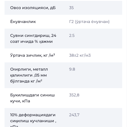
Овоз изоляцияси, дБ
35
Ёнувчанлик
Г2 (ўртача ёнувчан)
Сувни сингдириш, 24
2.5
соат ичида % ҳажми
Ўртача зичлик, кг /м³
38±2 кг/м3
Оғирлиги, металл
9.8
қалинлиги ,05 мм
бўлганда кг /м²
Букилишдаги синиш
352,8
кучи, кПа
10% деформациядаги
243,7
сиқилиш кучланиши ,
кПа