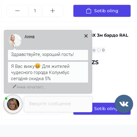
Sotib oling
Қувур ПВХ 3м бардо RAL
3005
Анна
0
97.39 UZS
Я Вас вижу
Для жителей
чудесного города Колумбус
сегодня скидка 5%
Введите сообщение
Sotib oling