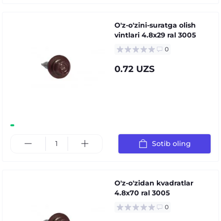
O'z-o'zini-suratga olish
vintlari 4.8x29 ral 3005
0
0.72 UZS
Sotib oling
O'z-o'zidan kvadratlar
4.8x70 ral 3005
0