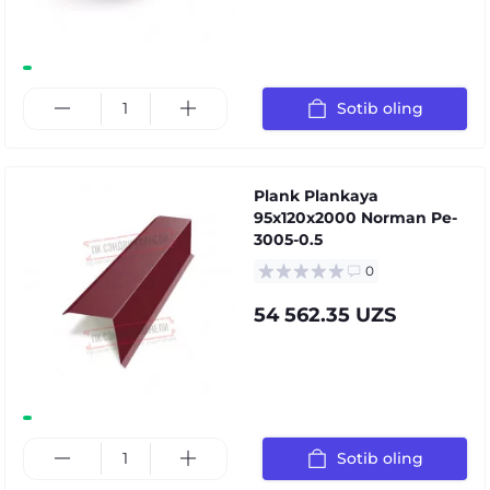
Sotib oling
Plank Plankaya
95x120x2000 Norman Pe-
3005-0.5
0
54 562.35 UZS
Sotib oling