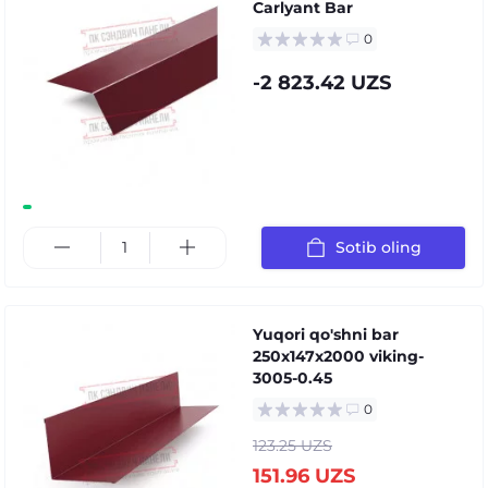
Carlyant Bar
0
-2 823.42 UZS
Sotib oling
Yuqori qo'shni bar
250x147x2000 viking-
3005-0.45
0
123.25 UZS
151.96 UZS