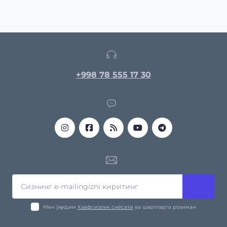
+998 78 555 17 30
Мен ўқидим
Хавфсизлик сиёсати
ва шартларга розиман