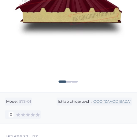
Model:
573-01
Ishlab chiqaruvchi:
OOO "ZAVOD BAZA"
0
452 696.37 UZS