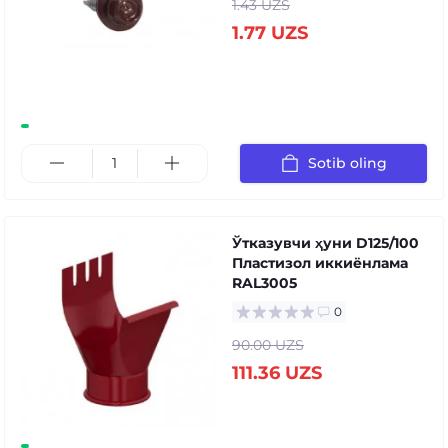
1.43 UZS
1.77 UZS
Sotib oling
Ўтказувчи ҳуни D125/100
Пластизол иккиёнлама
RAL3005
0
90.00 UZS
111.36 UZS