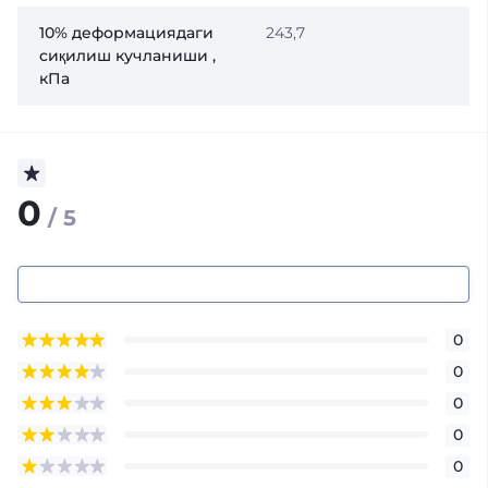
10% деформациядаги
243,7
сиқилиш кучланиши ,
кПа
0
/ 5
0
0
0
0
0