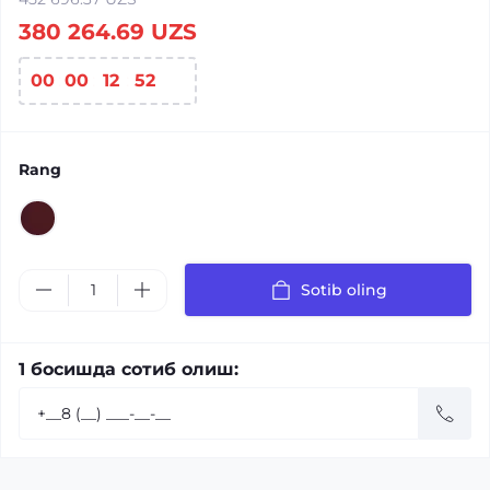
380 264.69 UZS
00
:
00
:
12
:
52
Rang
Sotib oling
1 босишда сотиб олиш: