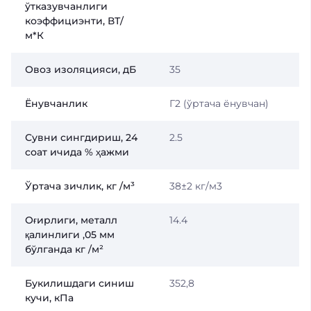
ўтказувчанлиги
коэффициэнти, ВТ/
м*К
Овоз изоляцияси, дБ
35
Ёнувчанлик
Г2 (ўртача ёнувчан)
Сувни сингдириш, 24
2.5
соат ичида % ҳажми
Ўртача зичлик, кг /м³
38±2 кг/м3
Оғирлиги, металл
14.4
қалинлиги ,05 мм
бўлганда кг /м²
Букилишдаги синиш
352,8
кучи, кПа