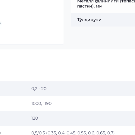
Металл қалинлиги (тепаси
пастки), мм
Тўлдиручи
0,2 - 20
1000, 1190
120
м
0,5/0,5 (0.35, 0.4, 0.45, 0.55, 0.6, 0.65, 0.7)