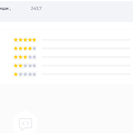
иши ,
243,7