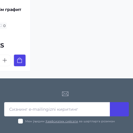
3м графит
0
ZS
Мен ўқидим
Хавфсизлик сиёсати
ва шартларга розиман