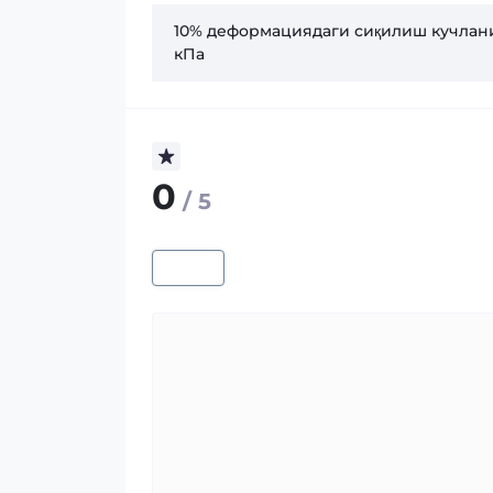
10% деформациядаги сиқилиш кучлан
кПа
0
/ 5