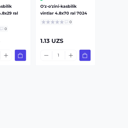
asbilik
O'z-o'zini-kasbilik
.8x29 ral
vintlar 4.8x70 ral 7024
0
0
S
1.13 UZS