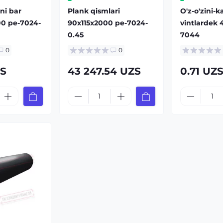
ni bar
Plank qismlari
O'z-o'zini-k
00 pe-7024-
90x115x2000 pe-7024-
vintlardek 4
0.45
7044
0
0
ZS
43 247.54 UZS
0.71 UZ