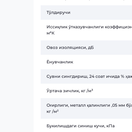
Тўлдиручи
Иссиқлик ўтказувчанлиги коэффициэн
м*К
Овоз изоляцияси, дБ
Ёнувчанлик
Сувни сингдириш, 24 соат ичида % ҳ
Ўртача зичлик, кг /м³
Оғирлиги, металл қалинлиги ,05 мм бў
кг /м²
Букилишдаги синиш кучи, кПа