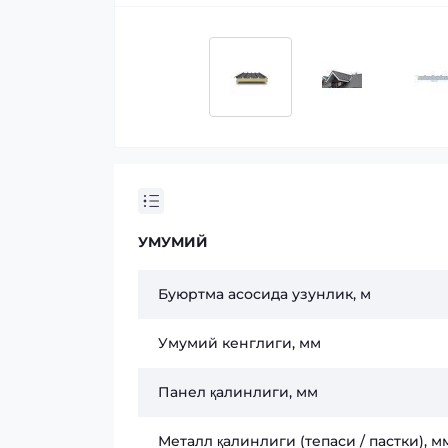
УМУМИЙ
Буюртма асосида узунлик, м
Умумий кенглиги, мм
Панел қалинлиги, мм
Металл қалинлиги (тепаси / пастки), м