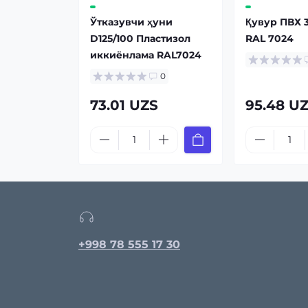
Ўтказувчи ҳуни
Қувур ПВХ 
D125/100 Пластизол
RAL 7024
иккиёнлама RAL7024
0
73.01 UZS
95.48 U
+998 78 555 17 30