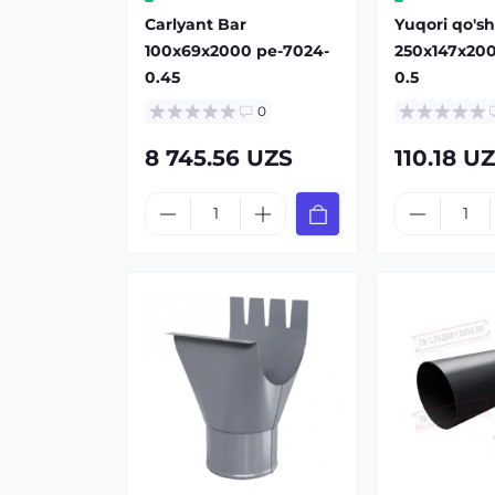
Carlyant Bar
Yuqori qo'sh
100x69x2000 pe-7024-
250x147x20
0.45
0.5
0
8 745.56 UZS
110.18 U