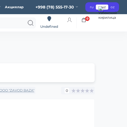
+998 (78) 555-17-30
г
Акциялар
ru
uz
oz
0
Undefined
OOO "ZAVOD BAZA"
0