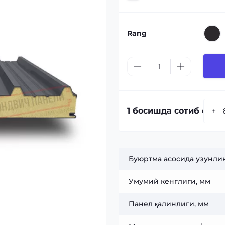
Rang
1 босишда сотиб олиш
Буюртма асосида узунлик
Умумий кенглиги, мм
Панел қалинлиги, мм