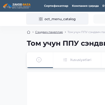
Сертификатлар
Компания ҳақида
Е
oct_menu_catalog
Сэндвич панеллар
Том учун ППУ сэндвич па
Том учун ППУ сэндв
Xususiyatlari