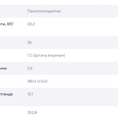
Пенополиуретан
ти, ВТ/
00,2
35
Г2 (ўртача ёнувчан)
ажми
2.5
38±2 кг/м3
лганда
13.1
352,8