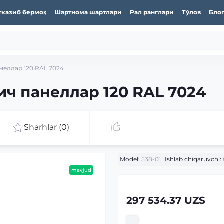
тказиб бермоқ
Шартнома шартлари
Рал ранглари
Тўлов
Бло
неллар 120 RAL 7024
ич панеллар 120 RAL 7024
Sharhlar (0)
Model:
538-01
Ishlab chiqaruvchi:
mavjud
297 534.37 UZS