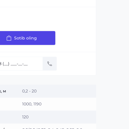
Sotib oling
:
, м
0,2 - 20
1000, 1190
120