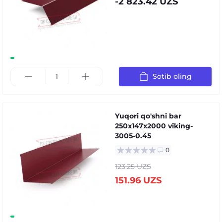
-2 823.42 UZS
Sotib oling
Yuqori qo'shni bar
250x147x2000 viking-
3005-0.45
0
123.25 UZS
151.96 UZS