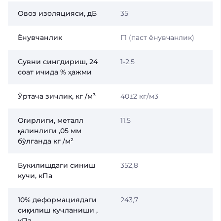
Овоз изоляцияси, дБ
35
Ёнувчанлик
Г1 (паст ёнувчанлик)
Сувни сингдириш, 24
1-2.5
соат ичида % ҳажми
Ўртача зичлик, кг /м³
40±2 кг/м3
Оғирлиги, металл
11.5
қалинлиги ,05 мм
бўлганда кг /м²
Букилишдаги синиш
352,8
кучи, кПа
10% деформациядаги
243,7
сиқилиш кучланиши ,
кПа