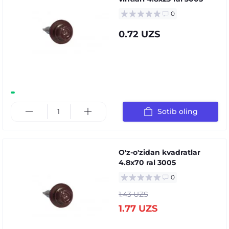
0
0.72 UZS
Sotib oling
O'z-o'zidan kvadratlar
4.8x70 ral 3005
0
1.43 UZS
1.77 UZS