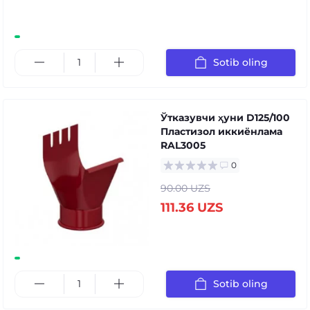
Sotib oling
Ўтказувчи ҳуни D125/100
Пластизол иккиёнлама
RAL3005
0
90.00 UZS
111.36 UZS
Sotib oling