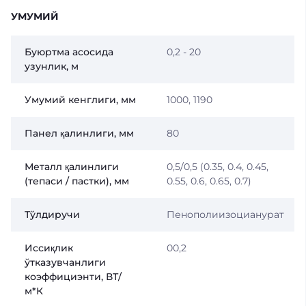
УМУМИЙ
Буюртма асосида
0,2 - 20
узунлик, м
Умумий кенглиги, мм
1000, 1190
Панел қалинлиги, мм
80
Металл қалинлиги
0,5/0,5 (0.35, 0.4, 0.45,
(тепаси / пастки), мм
0.55, 0.6, 0.65, 0.7)
Тўлдиручи
Пенополиизоцианурат
Иссиқлик
00,2
ўтказувчанлиги
коэффициэнти, ВТ/
м*К