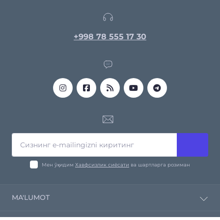
+998 78 555 17 30
Мен ўқидим
Хавфсизлик сиёсати
ва шартларга розиман
MA'LUMOT
Компания ҳақида