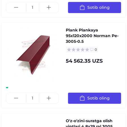
Sotib oling
Plank Plankaya
95x120x2000 Norman Pe-
3005-0.5
0
54 562.35 UZS
Sotib oling
O'z-o'zini-suratga olish
vintlari 4.8x29 ral 3005