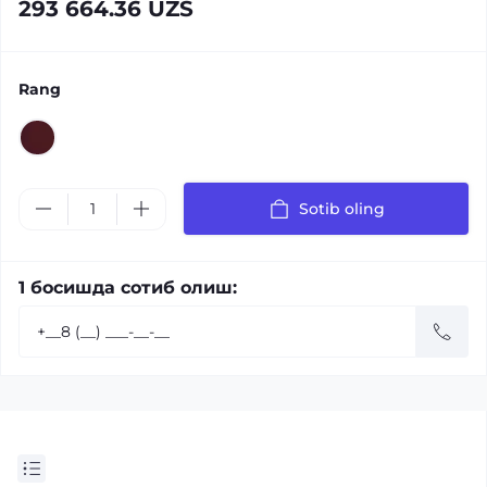
293 664.36 UZS
Rang
Sotib oling
1 босишда сотиб олиш: