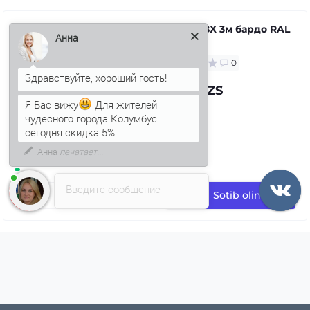
Қувур ПВХ 3м бардо RAL
3005
Анна
0
97.39 UZS
Я Вас вижу
Для жителей
чудесного города Колумбус
сегодня скидка 5%
Введите сообщение
Sotib oling