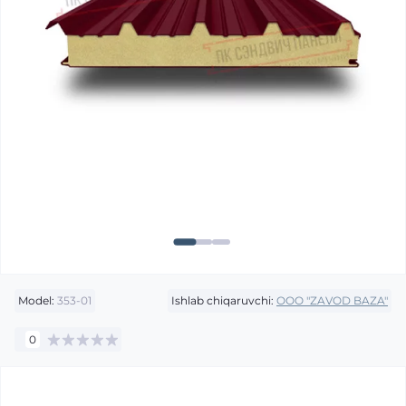
Model:
353-01
Ishlab chiqaruvchi:
OOO "ZAVOD BAZA"
0