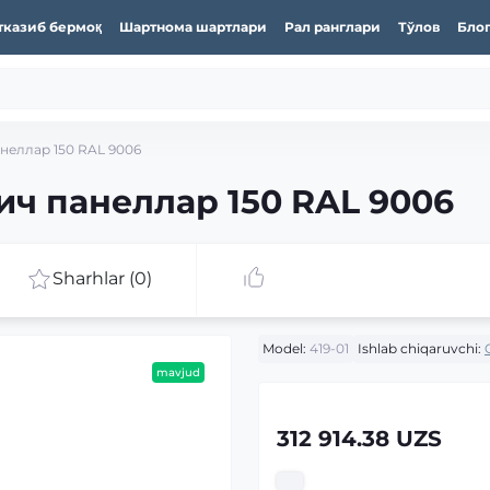
тказиб бермоқ
Шартнома шартлари
Рал ранглари
Тўлов
Бло
неллар 150 RAL 9006
ич панеллар 150 RAL 9006
Sharhlar (0)
Model:
419-01
Ishlab chiqaruvchi:
mavjud
312 914.38 UZS