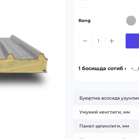
Rang
1 босишда сотиб олиш
Буюртма асосида узунлик
Умумий кенглиги, мм
Панел қалинлиги, мм