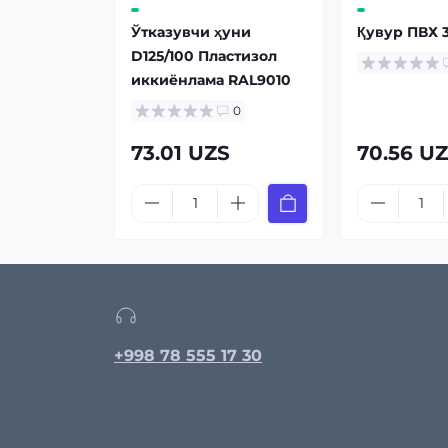
Ўтказувчи ҳуни
Қувур ПВХ 
D125/100 Пластизол
иккиёнлама RAL9010
0
73.01 UZS
70.56 U
+998 78 555 17 30