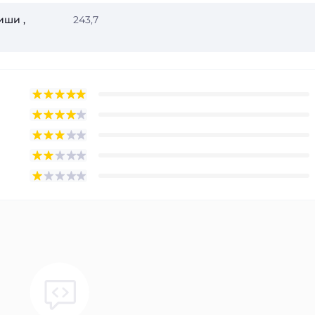
иши ,
243,7