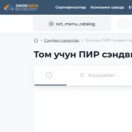
Сертификатлар
Компания ҳақида
Е
oct_menu_catalog
Сэндвич панеллар
Том учун ПИР сэндвич па
Том учун ПИР сэндв
Xususiyatlari