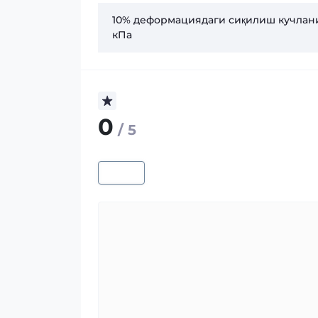
10% деформациядаги сиқилиш кучлан
кПа
0
/ 5