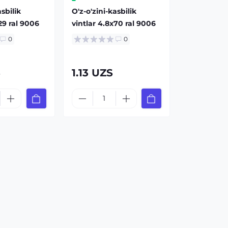
asbilik
O'z-o'zini-kasbilik
29 ral 9006
vintlar 4.8x70 ral 9006
0
0
S
1.13 UZS