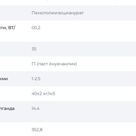
Пенополиизоцианурат
ти, ВТ/
00,2
35
Г1 (паст ёнувчанлик)
ажми
1-2.5
40±2 кг/м3
лганда
14.4
352,8