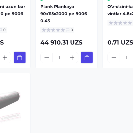
hni uzun bar
Plank Plankaya
O'z-o'zini-k
00 pe-9006-
90x115x2000 pe-9006-
vintlar 4.8x
0.45
0
0
ZS
44 910.31 UZS
0.71 UZ