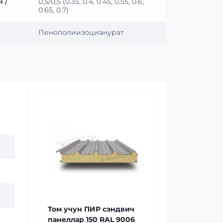
 /
0,5/0,5 (0.35, 0.4, 0.45, 0.55, 0.6,
0.65, 0.7)
Пенополиизоцианурат
Том учун ПИР сэндвич
панеллар 150 RAL 9006