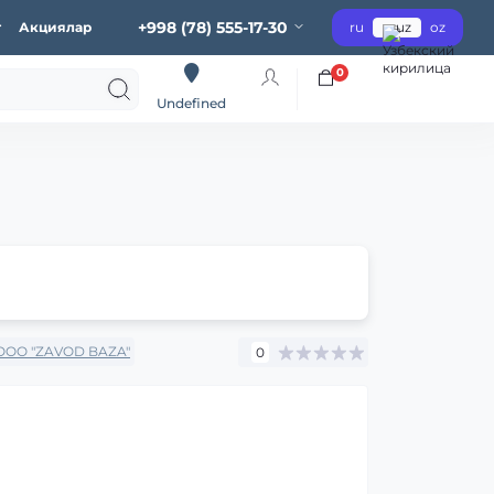
+998 (78) 555-17-30
г
Акциялар
ru
uz
oz
0
Undefined
OOO "ZAVOD BAZA"
0