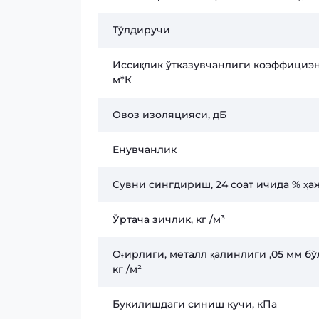
Тўлдиручи
Иссиқлик ўтказувчанлиги коэффициэн
м*К
Овоз изоляцияси, дБ
Ёнувчанлик
Сувни сингдириш, 24 соат ичида % ҳ
Ўртача зичлик, кг /м³
Оғирлиги, металл қалинлиги ,05 мм бў
кг /м²
Букилишдаги синиш кучи, кПа