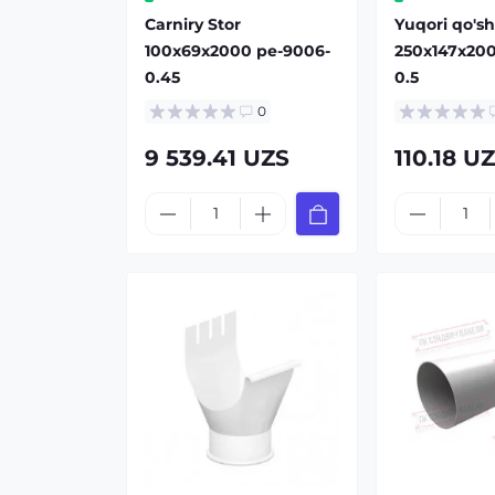
Carniry Stor
Yuqori qo's
100x69x2000 pe-9006-
250x147x20
0.45
0.5
0
9 539.41 UZS
110.18 U