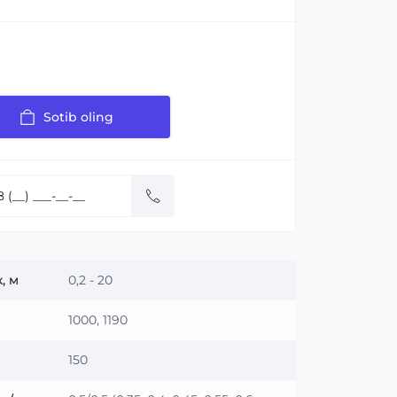
Sotib oling
:
, м
0,2 - 20
1000, 1190
150