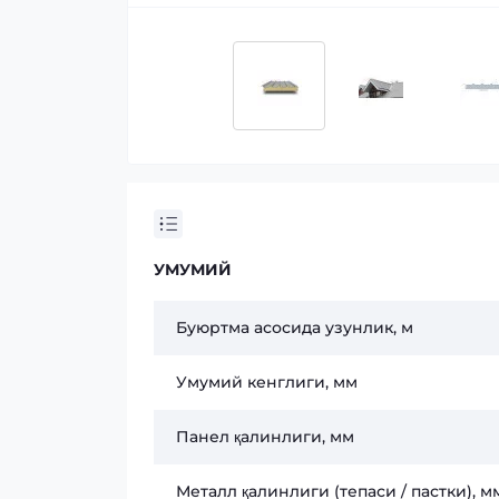
УМУМИЙ
Буюртма асосида узунлик, м
Умумий кенглиги, мм
Панел қалинлиги, мм
Металл қалинлиги (тепаси / пастки), м