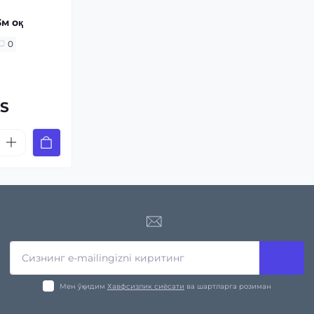
3м оқ
0
ZS
Мен ўқидим
Хавфсизлик сиёсати
ва шартларга розиман