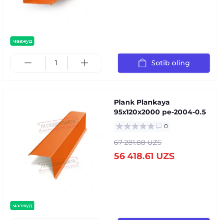
мавжуд
Sotib oling
Plank Plankaya
95x120x2000 pe-2004-0.5
0
67 281.88 UZS
56 418.61 UZS
мавжуд