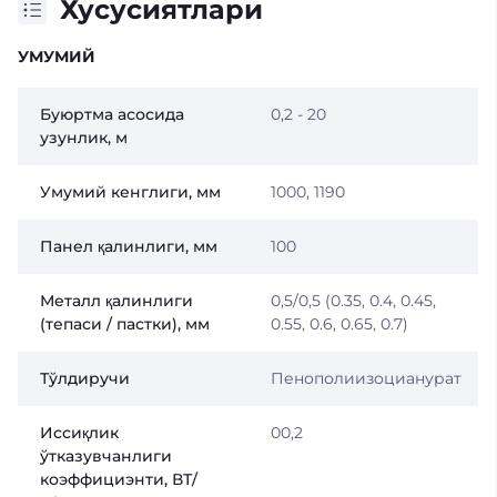
Хусусиятлари
УМУМИЙ
Буюртма асосида
0,2 - 20
узунлик, м
Умумий кенглиги, мм
1000, 1190
Панел қалинлиги, мм
100
Металл қалинлиги
0,5/0,5 (0.35, 0.4, 0.45,
(тепаси / пастки), мм
0.55, 0.6, 0.65, 0.7)
Тўлдиручи
Пенополиизоцианурат
Иссиқлик
00,2
ўтказувчанлиги
коэффициэнти, ВТ/