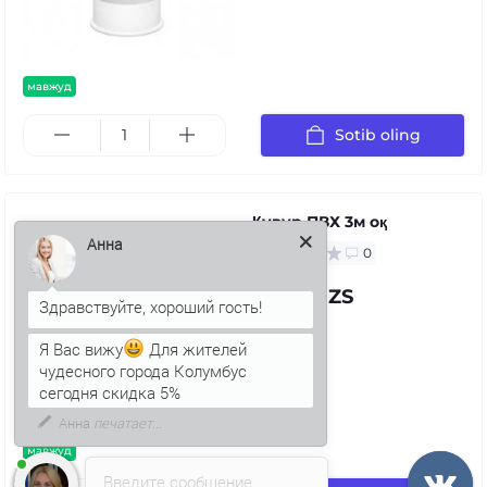
мавжуд
Sotib oling
Қувур ПВХ 3м оқ
0
Анна
72.00 UZS
Я Вас вижу
Для жителей
чудесного города Колумбус
сегодня скидка 5%
мавжуд
Введите сообщение