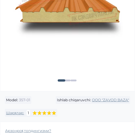
Model:
357-01
Ishlab chiqaruvchi:
OOO "ZAVOD BAZA"
Шарҳлар:
1
Арзонроқ топдингизми?