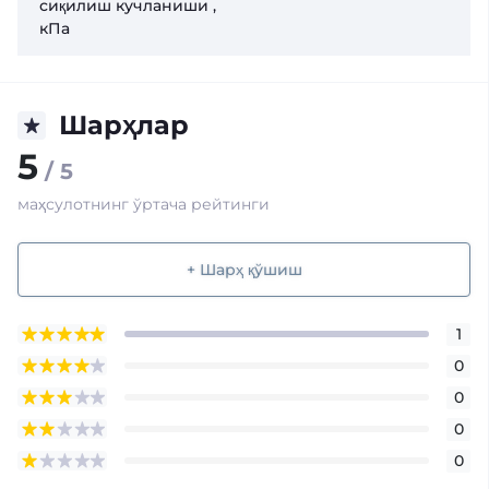
сиқилиш кучланиши ,
кПа
Шарҳлар
5
/ 5
маҳсулотнинг ўртача рейтинги
+ Шарҳ қўшиш
1
0
0
0
0