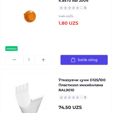
4.8x70 Ral 2004
0
1.46 UZS
1.80 UZS
мавжуд
Sotib oling
Ўтказувчи ҳуни D125/100
Пластизол иккиёнлама
RAL9010
0
74.50 UZS