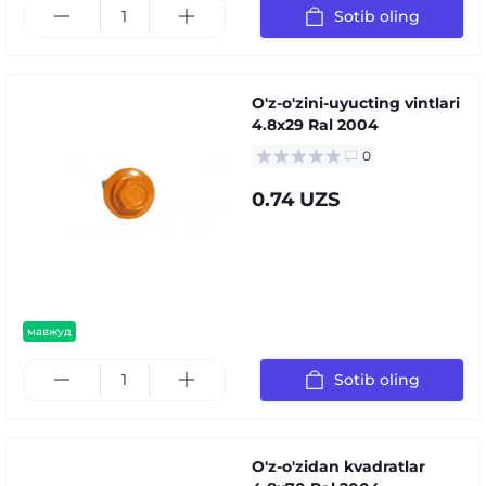
Sotib oling
O'z-o'zini-uyucting vintlari
4.8x29 Ral 2004
0
0.74 UZS
мавжуд
Sotib oling
O'z-o'zidan kvadratlar