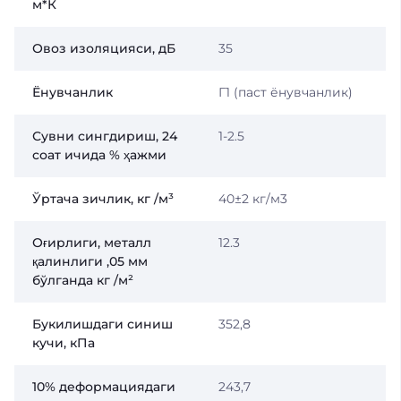
м*К
Овоз изоляцияси, дБ
35
Ёнувчанлик
Г1 (паст ёнувчанлик)
Сувни сингдириш, 24
1-2.5
соат ичида % ҳажми
Ўртача зичлик, кг /м³
40±2 кг/м3
Оғирлиги, металл
12.3
қалинлиги ,05 мм
бўлганда кг /м²
Букилишдаги синиш
352,8
кучи, кПа
10% деформациядаги
243,7