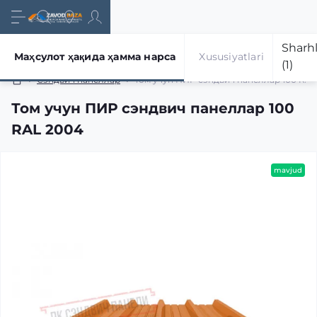
Sharhl
Маҳсулот ҳақида ҳамма нарса
Xususiyatlari
(1)
Сэндвич панеллар
Том учун ПИР сэндвич панеллар 100 RAL
Том учун ПИР сэндвич панеллар 100
RAL 2004
mavjud