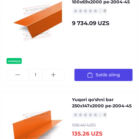
100x69x2000 pe-2004-45
0
9 734.09 UZS
мавжуд
Sotib oling
Yuqori qo'shni bar
250x147x2000 pe-2004-45
0
108.40 UZS
135.26 UZS